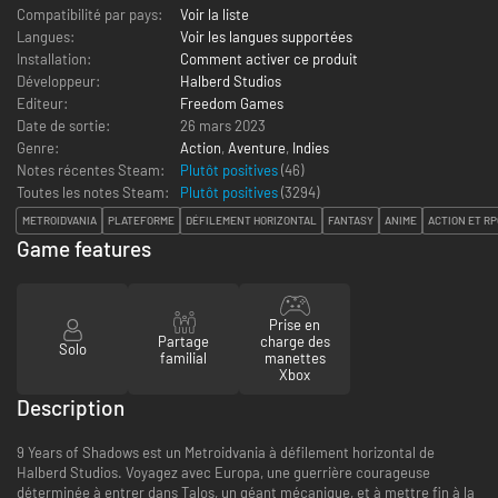
Compatibilité par pays:
Voir la liste
Langues:
Voir les langues supportées
Installation:
Comment activer ce produit
Développeur:
Halberd Studios
Editeur:
Freedom Games
Date de sortie:
26 mars 2023
Genre:
Action
,
Aventure
,
Indies
Notes récentes Steam:
Plutôt positives
(46)
Toutes les notes Steam:
Plutôt positives
(
3294
)
METROIDVANIA
PLATEFORME
DÉFILEMENT HORIZONTAL
FANTASY
ANIME
ACTION ET RP
Game features
Prise en
Partage
charge des
Solo
familial
manettes
Xbox
Description
9 Years of Shadows est un Metroidvania à défilement horizontal de
Halberd Studios. Voyagez avec Europa, une guerrière courageuse
déterminée à entrer dans Talos, un géant mécanique, et à mettre fin à la