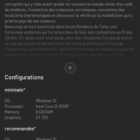
corruption qui y rôde avant qu’elle ne recouvre le monde entier d’un voile
de ténèbres. Combattez des créatures corrompues, rencontrez des
musiciens charismatiques et découvrez la vérité sur la malédiction qui a
privé le pays de ses couleurs.
Beaucoup se sont aventurés dans les profondeurs de Talos, une
forteresse endormie qui fut le berceau de bien des civilisations au fil des
siècles. Et, après avoir tout perdu, plus rien n’empêche Europa de tenter
ce que personne n’a jamais réussi. En noble guerrière qui refuse de
s’abandonner à la malédiction, elle doit entrer dans le château, trouver la
source de la corruption, et retrouver la couleur une fois pour toutes.
Europa n’est pas seule pour surmonter cette épreuve. A l’intérieur du
Configurations
géant, elle se lie d’amitié avec Apino, un mignon ours flottant qui semble
posséder des pouvoir magiques, peut restaurer la couleur, et soigner ses
minimale
*
alliés. Il est également capable de protéger ses compagnons des
nombreux dangers qui rôdent des les couloirs de Talos.
OS:
Windows 10
Processor:
Intel Core i3-9100F
Memory:
8 GB RAM
Graphics:
GT 730
Alors qu’il explore le château, Apino peut purger la corruption qui envahit
Talos and tirer une variété de projectiles capables de détruire les cristaux
recommandée
*
sombres et infliger des dégâts :
OS:
Windows 10