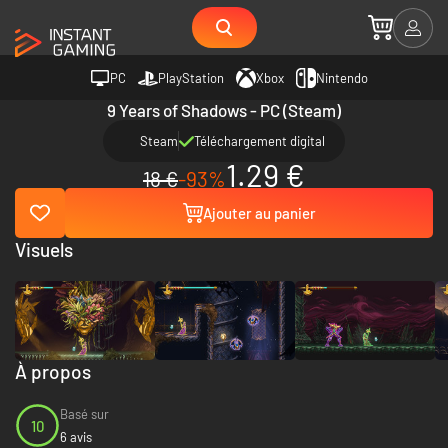
PC
PlayStation
Xbox
Nintendo
9 Years of Shadows - PC (Steam)
Steam
Téléchargement digital
1.29 €
18 €
-93%
Ajouter au panier
Visuels
À propos
Basé sur
10
6 avis