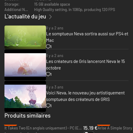
changements, ou leur union est-elle vouée à se briser ?
Storage:
15 GB available space
Additional Notes:
High Quality setting, in 1080p, producing 120 FPS
Alors que le monde maudit resserre son étau sur eux, Alba et son
L'actualité du jeu
courageux compagnon feront tout pour survivre et trouver un nouveau
foyer où vivre, ensemble.
il y a 2 ans
Le somptueux Neva sortira aussi sur PS4 et
Mac
1
il y a 2 ans
Les créateurs de Gris lanceront Neva le 15
octobre
1
il y a 3 ans
Voici Neva, le nouveau jeu artistiquement
somptueux des créateurs de GRIS
1
Produits similaires
-62%
-88%
15.19 €
It Takes Two (En anglais uniquement) - PC (EA App)
Arise A Simple Story