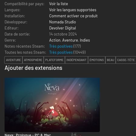
Compatibilité par pays:
Voir la liste
Langues:
Voir les langues supportées
Installation:
Comment activer ce produit
Développeur:
Nomada Studio
Editeur:
Devolver Digital
Date de sortie:
14 octobre 2024
Genre:
Action
,
Aventure
,
Indies
Notes récentes Steam:
Très positives
(177)
Toutes les notes Steam:
Très positives
(
10449
)
AVENTURE
ATMOSPHÈRE
PLATEFORME
INDÉPENDANT
ÉMOTIONS
BEAU
CASSE-TÊTE
Ajouter des extensions
3 €
Neva: Prologue - PC & Mac