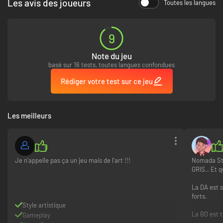
Les avis des joueurs
Toutes les langues
9
Note du jeu
basé sur 16 tests, toutes langues confondues
Rédiger votre test sur ce jeu
Les meilleurs
Je n'appelle pas ça un jeu mais de l'art !!!
Nomada Stu
GRIS.. Et q
La DA est 
forts.
Style artistique
La BO est t
Gameplay