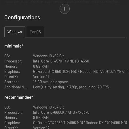
Neva est un jeu d'action-aventure riche en émotions, créé par l'équipe
visionnaire de GRIS.
Configurations
Neva retrace l'histoire d'Alba, une jeune femme qui se retrouve liée à un
étrange louveteau à la suite d'une confrontation traumatisante avec des
forces obscures. Ensemble, ils entament un voyage périlleux dans un
Windows
MacOS
monde autrefois magnifique, désormais à l'agonie.
minimale
*
OS:
Windows 10 x64 Bit
Processor:
Intel Core i5-4570T / AMD FX-4350
Memory:
8 GB RAM
Graphics:
GeForce GTX 650 (1024 MB) / Radeon HD 7750 (1024 MB) / I
DirectX:
Version 11
Storage:
15 GB available space
Additional Notes:
Low Quality setting, in 720p, producing 120 FPS
recommandée
*
OS:
Windows 10 x64 Bit
Leur relation évoluera au fil du temps. Ils apprendront à s'entraider pour
Processor:
Intel Core i5-6600K / AMD FX-8370
braver les nombreux dangers qui se dressent sur leur chemin, mais le
Memory:
8 GB RAM
louveteau rebelle grandira et deviendra un adulte imposant, à la
Graphics:
GeForce GTX 1050 Ti (4096 MB) / Radeon RX 470 (4096 MB)
recherche de sa propre identité. L'amour d'Alba pourra-t-il surmonter ces
DirectX:
Version 12