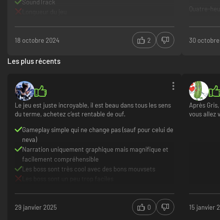
SoundTrack
Quatre-heur
Longueur du jeu
seconde, le
difficiles.
18 octobre 2024
2
30 octobre
Le fait d'y
tout simpl
Les plus récents
On passe t
Concernant
Le jeu est juste incroyable, il est beau dans tous les sens
Après Gris
• Direction
du terme, achetez c’est rentable de ouf.
vous allez 
• Bande Son
Gameplay simple qui ne change pas (sauf pour celui de
neva)
• Histoire 
Narration uniquement graphique mais magnifique et
facilement compréhensible
Seul bémol,
Ayant pourt
Les boss sont très cool avec des bons mouvsets
du tout com
Les boss sont un peu trop faciles
Si cela pe
acquéreurs
29 janvier 2025
0
15 janvier 