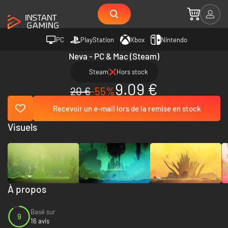
PC
PlayStation
Xbox
Nintendo
Neva - PC & Mac (Steam)
Steam
Hors stock
9.09 €
20 €
-55%
Recevoir un e-mail lors de la remise en stock
Visuels
À propos
Basé sur
9
16 avis