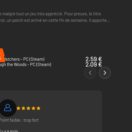
malgré tout un jeu très apprécié. Pour preuve, le titre
si, un patch est arrivé en cette fin de semaine. Il apporte
%
%
2.59 €
t Watchers - PC (Steam)
2.09 €
ugh the Woods - PC (Steam)
Point faible : trop fort
Il y a 4 mois