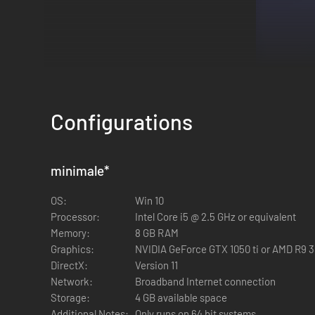
Configurations
VOICI LE PLAN !
minimale
*
Devenez célèbre ou mourrez en essayant ! Content Warning e
buzz.
OS:
Win 10
Processor:
Intel Core i5 @ 2.5 GHz or equivalent
Memory:
8 GB RAM
Graphics:
NVIDIA GeForce GTX 1050 ti or AMD R9 
DirectX:
Version 11
Network:
Broadband Internet connection
Storage:
4 GB available space
Additional Notes:
Only runs on 64 bit systems