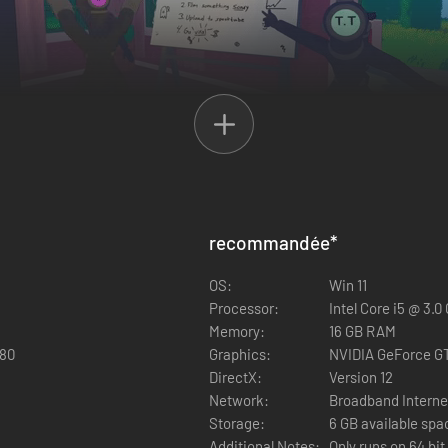
recommandée
*
st un jeu d'horreur en co-op dans lequel vous filmez des choses terri
OS:
Win 11
Processor:
Intel Core i5 @ 3.
Memory:
16 GB RAM
380
Graphics:
NVIDIA GeForce GT
DirectX:
Version 12
Network:
Broadband Interne
Storage:
6 GB available spa
Additional Notes:
Only runs on 64 bi