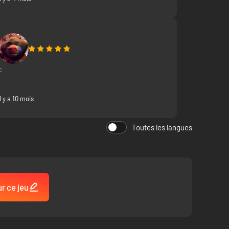
c
Il y a 10 mois
Toutes les langues
ur ce jeu