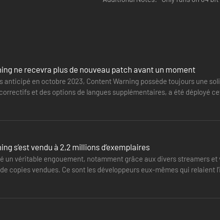
ing ne recevra plus de nouveau patch avant un moment
 anticipé en octobre 2023, Content Warning possède toujours une sol
orrectifs et des options de langues supplémentaires, a été déployé ce
t expliqué qu'il s'agit de…
ng s’est vendu à 2,2 millions d’exemplaires
éé un véritable engouement, notamment grâce aux divers streamers et 
on de visage ASCII, achetez du matériel et utilisez la cloche de plongé
s de copies vendues. Ce sont les développeurs eux-mêmes qui relaient l’
 quelques…
 la physique effrayante, des reliques maudites et d'autres artefacts !