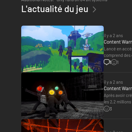
L'actualité du jeu
il y a 2 ans
Content Warn
Lancé en accès
comprend des c
développeurs on
1
1
il y a 2 ans
Content Warni
Étape 1 : Descendez dans les tréfonds de l'ancien monde
Après avoir cr
Faites équipe, customisez votre visage avec la customisati
les 2,2 million
même livrés à
3
Dans ces tréfonds, vous tomberez sur des monstres animés à