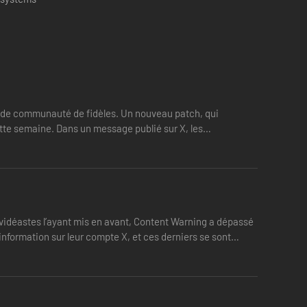
ide communauté de fidèles. Un nouveau patch, qui
tte semaine. Dans un message publié sur X, les
vidéastes l’ayant mis en avant, Content Warning a dépassé
e pour descendre vers l'ancien monde !
information sur leur compte X, et ces derniers se sont