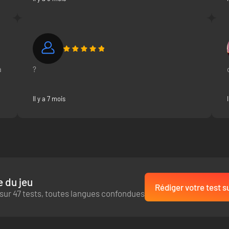
a
?
Il y a 7 mois
 du jeu
Rédiger votre test s
sur 47 tests, toutes langues confondues