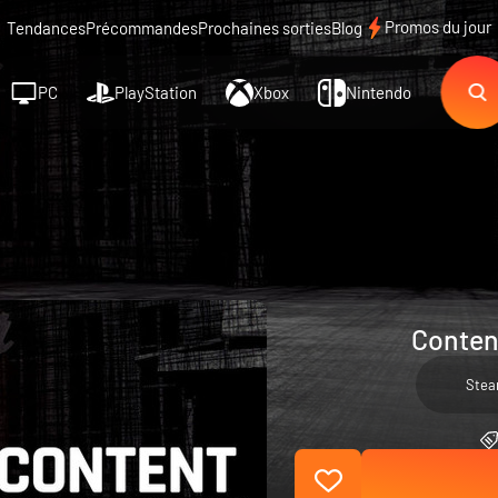
Promos du jour
Tendances
Précommandes
Prochaines sorties
Blog
PC
PlayStation
Xbox
Nintendo
Conten
Ste