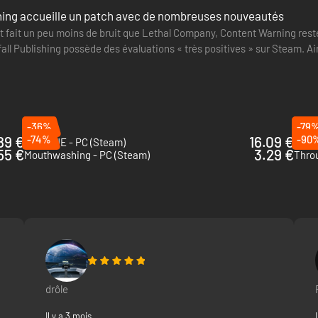
ing accueille un patch avec de nombreuses nouveautés
nt fait un peu moins de bruit que Lethal Company, Content Warning reste 
all Publishing possède des évaluations « très positives » sur Steam. Ain
-36%
-79
89 €
-74%
16.09 €
-90
ROUTINE - PC (Steam)
Ghos
55 €
3.29 €
Mouthwashing - PC (Steam)
Thro
drôle
e vous ne manquiez d'oxygène, ou d'amis...
Il y a 3 mois