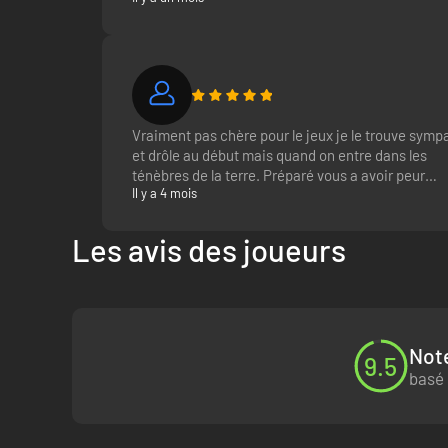
Vraiment pas chère pour le jeux je le trouve symp
et drôle au début mais quand on entre dans les
ténèbres de la terre. Préparé vous a avoir peur
Il y a 4 mois
mais aussi a rigoler comme jamais
Les avis des joueurs
Note
9.5
basé 