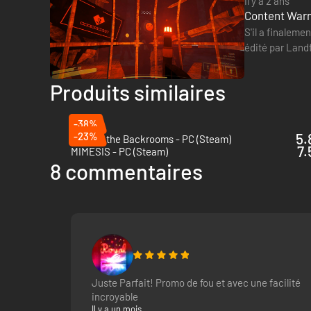
il y a 2 ans
Content Warn
S'il a finaleme
édité par Landf
une nouvelle…
Produits similaires
-38%
-23%
5.
Escape the Backrooms - PC (Steam)
7.
MIMESIS - PC (Steam)
8 commentaires
Étape 2 : Filmez quelque chose de terrifiant
Juste Parfait! Promo de fou et avec une facilité
incroyable
Filmez autant de choses terrifiantes que possible avant qu
Il y a un mois