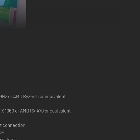
fiantes en compagnie de vos amis pour essayer de faire le
0 GHz or AMD Ryzen 5 or equivalent
X 1060 or AMD RX 470 or equivalent
t connection
ce
t systems