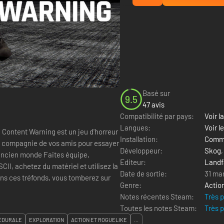
Basé sur
9.5
47 avis
Compatibilité par pays:
Voir la
Langues:
Voir l
Content Warning est un jeu d'horreur
Installation:
Comme
en compagnie de vos amis pour essayer
Développeur:
Skog
Editeur:
Landfa
II, achetez du matériel et utilisez la
Date de sortie:
31 ma
Genre:
Actio
Notes récentes Steam:
Très 
Toutes les notes Steam:
Très 
ÉDURALE
EXPLORATION
ACTION ET ROGUELIKE
...