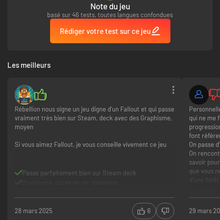
Note du jeu
basé sur 46 tests, toutes langues confondues
Rédiger votre test sur ce jeu
Les meilleurs
Rébellion nous signe un jeu digne d’un Fallout et qui passe
Personnell
vraiment très bien sur Steam, deck avec des Graphisme,
qui ne me f
moyen
progression
font référ
Si vous aimez Fallout, je vous conseille vivement ce jeu
On passe d
On rencont
savoir pour
que vous ne
Passe parfaitement bien sur Steam deck
d'une forêt
Graphisme, durée de vie, gameplay
sortie d'un
Bref.
28 mars 2025
6
29 mars 2
Une pâte