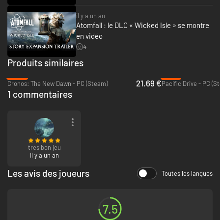
il y a un an
Atomfall : le DLC « Wicked Isle » se montre
en vidéo
4
Produits similaires
-64%
-74%
21.69 €
Cronos: The New Dawn - PC (Steam)
Pacific Drive - PC (S
1 commentaires
tres bon jeu
Il y a un an
Les avis des joueurs
Toutes les langues
7.5