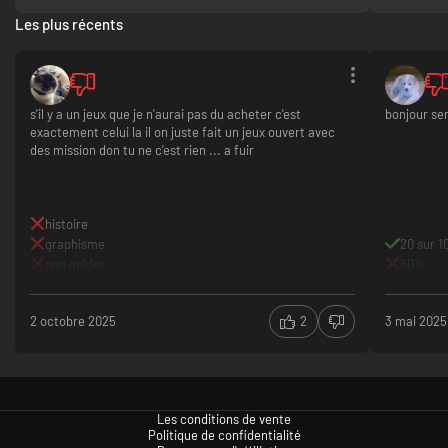
Une inte
Les plus récents
Aucune l
une IA a
s'il y a un jeux que je n'aurai pas du acheter c'est
bonjour se
exactement celui la il on juste fait un jeux ouvert avec
des mission don tu ne c'est rien ... a fuir
histoire
graphisme
20 sur 1
non guider
80%
2 octobre 2025
2
3 mai 2025
Les conditions de vente
Politique de confidentialité