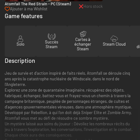
Atomfall The Red Strain - PC (Steam)
Hors stock
Ajouter à ma Wishlist
Game features
Cartes à
Succès
Solo
échanger
Steam Cloud
Steam
di
Steam
Description
Jeu de survie et d'action inspiré de faits réels, Atomfall se déroule cinq
ans après la catastrophe nucléaire de Windscale, dans le nord de
l'Angleterre.
Explorez une zone de quarantaine imaginaire, récupérez des objets,
fabriquez, échangez, battez-vous et frayez-vous un chemin à travers la
campagne britannique, peuplée de personnages étranges, de cultes et
d'agences gouvernementales véreuses, dans une atmosphère mystique.
Développé par Rebellion, à qui l'on doit déjà Sniper Elite et Zombie Army,
Atomfall vous met au défi de résoudre ce sombre mystère.
Un mystère laissé aux soins du joueur : Dévoilez les nombreux récits du
jeu à travers l'exploration, les conversations, l'investigation et le combat.
Chaque choix aura des conséquences.