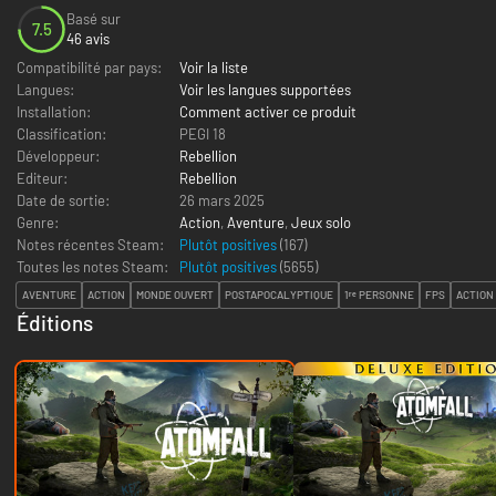
Basé sur
7.5
46 avis
Compatibilité par pays:
Voir la liste
Langues:
Voir les langues supportées
Installation:
Comment activer ce produit
Classification:
PEGI 18
Développeur:
Rebellion
Editeur:
Rebellion
Date de sortie:
26 mars 2025
Genre:
Action
,
Aventure
,
Jeux solo
Notes récentes Steam:
Plutôt positives
(167)
Toutes les notes Steam:
Plutôt positives
(
5655
)
AVENTURE
ACTION
MONDE OUVERT
POSTAPOCALYPTIQUE
1ʳᵉ PERSONNE
FPS
ACTION
Éditions