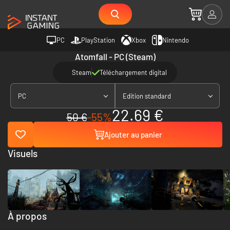
PC
PlayStation
Xbox
Nintendo
Atomfall - PC (Steam)
Steam
Téléchargement digital
PC
Edition standard
22.69 €
50 €
-55%
Ajouter au panier
Visuels
À propos