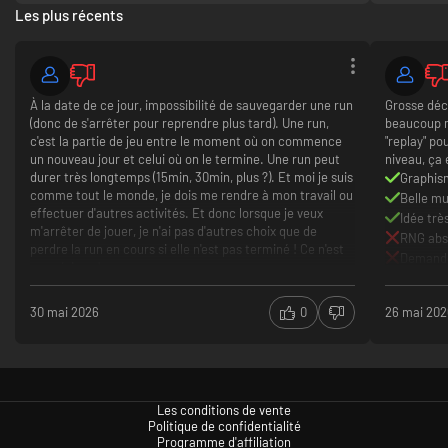
Les plus récents
À la date de ce jour, impossibilité de sauvegarder une run
Grosse déc
(donc de s'arrêter pour reprendre plus tard). Une run,
beaucoup m
c'est la partie de jeu entre le moment où on commence
"replay" po
un nouveau jour et celui où on le termine. Une run peut
niveau, ça 
durer très longtemps (15min, 30min, plus ?). Et moi je suis
Graphis
comme tout le monde, je dois me rendre à mon travail ou
Belle m
effectuer d'autres activités. Et donc lorsque je veux
Idée trè
m'arrêter de jouer, je n'ai pas d'autres choix que de
RNG abs
perdre la run en cours si elle n'est pas terminé ! Ce n'est
Demande 
pas sérieux !
très peu
Tout se 
30 mai 2026
0
26 mai 20
game ove
Les conditions de vente
Politique de confidentialité
Programme d'affiliation