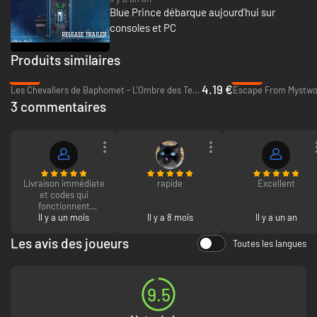
Blue Prince débarque aujourd'hui sur
consoles et PC
Produits similaires
-86%
-94%
4.19 €
Les Chevaliers de Baphomet - L'Ombre des Templiers: Reforged - PC & Mac (Steam)
Escape From Mystwoo
3 commentaires
Livraison immédiate
rapide
Excellent
et codes qui
fonctionnent
directement dans
Il y a un mois
Il y a 8 mois
Il y a un an
steam dans la
seconde. Comme
Les avis des joueurs
Toutes les langues
d'hab
9.5