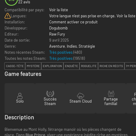
22 avis
Compatibilité par pays:
Voir la liste
Langues:
Votre langue n’est pas prise en charge. Voir la liste
Installation:
Comment activer ce produit
Développeur:
Dogubomb
Editeur:
Raw Fury
Date de sortie:
9 avril 2025
Genre:
Aventure
,
Indies
,
Stratégie
Notes récentes Steam:
Très positives
(480)
Toutes les notes Steam:
Très positives
(
19518
)
CASSE-TÊTE
MYSTÈRE
EXPLORATION
ENQUÊTE
ROGUELITE
RICHE EN RÉCITS
1ʳᵉ PE
Game features
P
Succès
Partage
ch
Solo
Steam Cloud
Steam
familial
m
Description
Bienvenue au Mont Holly, l'étrange manoir où les pièces changent de
place. Dans
Blue Prince
, vivez une expérience inédite riche en mystères,