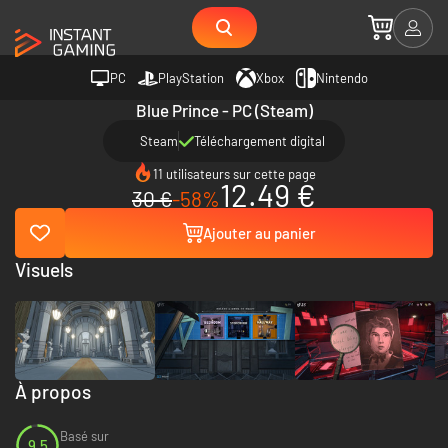
PC
PlayStation
Xbox
Nintendo
Blue Prince - PC (Steam)
Steam
Téléchargement digital
11 utilisateurs sur cette page
12.49 €
30 €
-58%
Ajouter au panier
Visuels
À propos
Basé sur
9.5