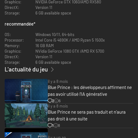
avancez prudemment, car la maison se réinitialise chaque jour, et seules
Graphics:
NVIDIA GeForce GTX 1060/AMD RX580
les améliorations permanentes du plan de votre demeure sont
DirectX:
Version 11
conservées. Enfin, encore faut-il arriver à en trouver...
Storage:
6 GB available space
recommandée
*
OS:
Windows 10/11, 64-bits
Processor:
Intel Core i5 4690K / AMD Ryzen 5 1500x
Après avoir hérité du Mont Holly, vous décidez d'explorer ses couloirs en
Memory:
16 GB RAM
mouvement à la recherche de la chambre 46. Au fil de votre aventure
Graphics:
NVidia GeForce 1080 GTX /AMD RX 5700
dans les entrailles de cette demeure, vous découvrirez peu à peu qu'elle
DirectX:
Version 11
renferme bien des secrets. Plongez-vous dans le passé, où se mêlent des
Storage:
6 GB available space
affaires de chantage, des intrigues politiques et la disparition
L'actualité du jeu
mystérieuse d'un auteur de livres pour enfants. En fin de compte, le
passé n'est peut-être pas si lointain que cela.
il y a 8 mois
Blue Prince : les développeurs affirment ne
pas avoir utilisé l'IA générative
2
6
il y a 8 mois
Blue Prince ne sera pas traduit et n'aura
pas droit à une suite
1
8
il y a un an