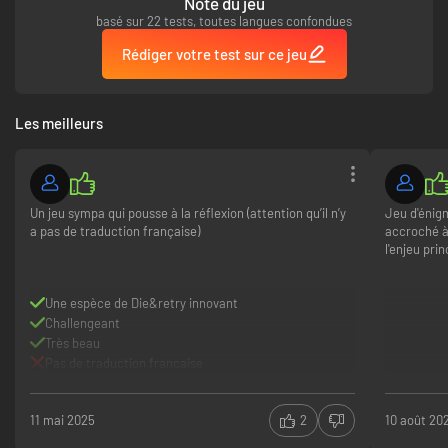
Note du jeu
basé sur 22 tests, toutes langues confondues
Rédiger votre test sur ce jeu
Les meilleurs
Un jeu sympa qui pousse à la réflexion (attention qu’il n’y
Jeu d'énig
a pas de traduction française)
accroché à 
l'enjeu prin
Une espèce de Die&retry innovant
Challengeant
Très beau
Pas de traduction francaise
11 mai 2025
2
10 août 20