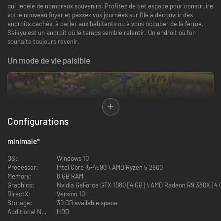
qui recèle de nombreux souvenirs. Profitez de cet espace pour construire
votre nouveau foyer et passez vos journées sur l’île à découvrir des
endroits cachés, à parler aux habitants ou à vous occuper de la ferme.
Seikyu est un endroit où le temps semble ralentir. Un endroit où l’on
souhaite toujours revenir.
Un mode de vie paisible
Configurations
minimale
*
Suivez votre propre rythme. Occupez-vous de vos plantations, promenez-
OS:
Windows 10
vous en ville ou suivez un chemin que vous n’avez encore jamais exploré.
Processor:
Intel Core i5-4590 \ AMD Ryzen 5 2600
Choisissez de quoi vos journées seront faites : récoltez vos cultures,
Memory:
8 GB RAM
décorez votre ferme ou partez à l’aventure pour découvrir les secrets et
Graphics:
Nvidia GeForce GTX 1080 [4 GB] \ AMD Radeon R9 380X [4 G
les mystères de l’île.
DirectX:
Version 10
Développez vos champs, faites pousser des cultures selon les saisons et
Storage:
30 GB available space
élevez des poules, des vaches, des moutons, des capybaras et fabriquez
Additional Notes:
HDD
des meubles pour créer petit à petit votre cocon.