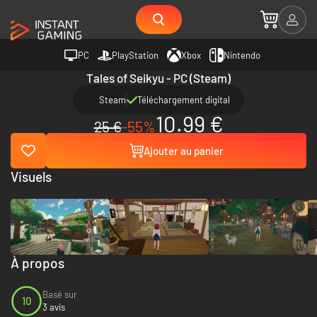
PC
PlayStation
Xbox
Nintendo
Tales of Seikyu - PC (Steam)
Steam
Téléchargement digital
10.99 €
25 €
-55%
Ajouter au panier
Visuels
À propos
Basé sur
10
3 avis