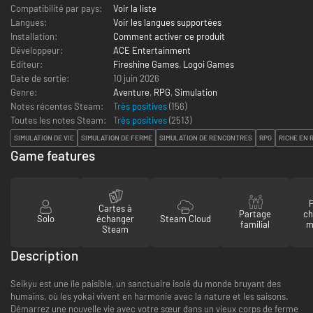
Compatibilité par pays:
Voir la liste
Langues:
Voir les langues supportées
Installation:
Comment activer ce produit
Développeur:
ACE Entertainment
Editeur:
Fireshine Games
,
Logoi Games
Date de sortie:
10 juin 2026
Genre:
Aventure
,
RPG
,
Simulation
Notes récentes Steam:
Très positives
(156)
Toutes les notes Steam:
Très positives
(
2513
)
SIMULATION DE VIE
SIMULATION DE FERME
SIMULATION DE RENCONTRES
RPG
RICHE EN 
Game features
P
Cartes à
Partage
ch
Solo
échanger
Steam Cloud
familial
m
Steam
Description
Seikyu est une île paisible, un sanctuaire isolé du monde bruyant des
humains, où les yokai vivent en harmonie avec la nature et les saisons.
Démarrez une nouvelle vie avec votre sœur dans un vieux corps de ferme