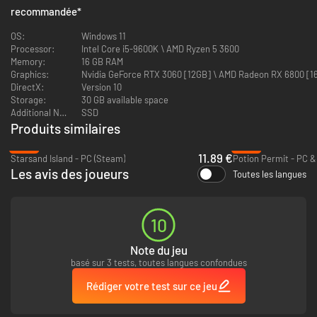
recommandée
*
Des liens qui se tissent
OS:
Windows 11
Processor:
Intel Core i5-9600K \ AMD Ryzen 5 3600
Memory:
16 GB RAM
Graphics:
Nvidia GeForce RTX 3060 [12GB] \ AMD Radeon RX 6800 [16
DirectX:
Version 10
Storage:
30 GB available space
Additional Notes:
SSD
Produits similaires
-70%
-72%
11.89 €
Starsand Island - PC (Steam)
Potion Permit - PC &
Les habitants de Seikyu ont chacun leur quotidien, leurs habitudes et
Les avis des joueurs
Toutes les langues
leurs préoccupations. Torléone, la loutre attentionnée qui tient une
poissonnerie. Sasaki, le menuisier plein de bonnes attentions qui a
toujours un projet en cours. Nyotengu, la vigilante gardienne qui veille sur
l’île depuis les cieux.
10
Passez du temps à leurs côtés et vous remarquerez des changements, de
nouveaux dialogues, des traditions communes et des histoires qui se
Note du jeu
déroulent progressivement. Votre récit s’ajoutera bientôt aux leurs.
basé sur 3 tests, toutes langues confondues
Transformation Et Exploration
Rédiger votre test sur ce jeu