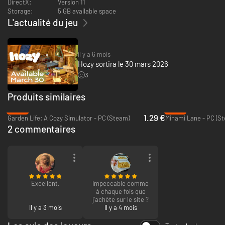
DirectX:
Version 11
occupé·e à nettoyer une fenêtre, choisir le papier peint parfait ou placer
Storage:
5 GB available space
votre nouveau canapé, tout ce qui compte est ce sentiment de
L'actualité du jeu
satisfaction.
il y a 6 mois
Hozy sortira le 30 mars 2026
3
Produits similaires
-95%
-80%
1.29 €
Garden Life: A Cozy Simulator - PC (Steam)
Minami Lane - PC (S
2 commentaires
Excellent.
Impeccable comme
Plongez-vous entièrement dans cette atmosphère confortable où la
à chaque fois que
moindre petite action compte. Ouvrez la fenêtre pour mieux entendre la
j’achète sur le site ?
nature et laisser le vent jouer avec la poussière. Allumez des bougies,
Il y a 3 mois
Il y a 4 mois
organisez la bibliothèque, peignez un portrait sur le mur ou allumez un
projecteur… Vos moindres actions et tous vos choix créent un sentiment