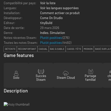
Compatibilité par pays:
Voir la liste
Langues:
Voir les langues supportées
Installation:
Comment activer ce produit
Développeur:
Come On Studio
Editeur:
tinyBuild
Date de sortie:
29 mars 2026
Genre:
Indies
,
Simulation
Notes récentes Steam:
Plutôt positives
(276)
Toutes les notes Steam:
Plutôt positives
(
4492
)
DÉTENTE
RÉCONFORTANT
CASUAL
BAC À SABLE
CASSE-TÊTE
MIGNON
BASÉ SUR LA 
Game features
P
Succès
Partage
ch
Solo
Steam Cloud
Steam
familial
m
Description