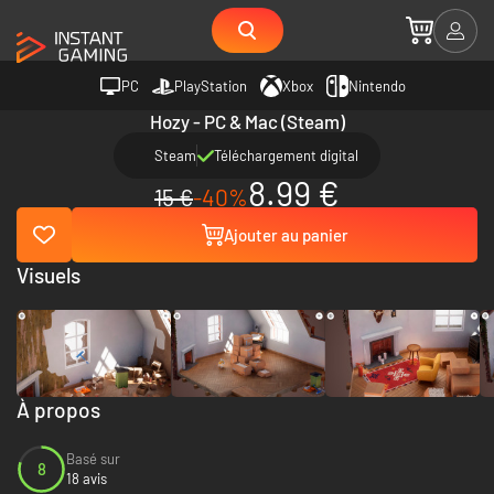
PC
PlayStation
Xbox
Nintendo
Hozy - PC & Mac (Steam)
Steam
Téléchargement digital
8.99 €
15 €
-40%
Ajouter au panier
Visuels
À propos
Basé sur
8
18 avis