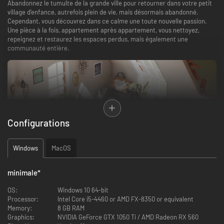
Abandonnez le tumulte de la grande ville pour retourner dans votre petit
village d’enfance, autrefois plein de vie, mais désormais abandonné.
Cependant, vous découvrez dans ce calme une toute nouvelle passion.
Une pièce à la fois, appartement après appartement, vous nettoyez,
repeignez et restaurez les espaces perdus, mais également une
communauté entière.
Configurations
Windows
MacOS
minimale
*
OS:
Windows 10 64-bit
Processor:
Intel Core i5-4460 or AMD FX-8350 or equivalent
Hozy vous propose de ralentir. Pas de compte à rebours, de score, de
Memory:
8 GB RAM
pénalité, et aucun stress. Rien de plus que vous, vos outils et le plaisir
Graphics:
NVIDIA GeForce GTX 1050 Ti / AMD Radeon RX 560
simple de restaurer la beauté de lieux abandonnés. Que vous soyez