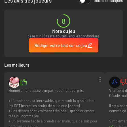
Les avis des joueurs
Toutes les langues
de satisfaction.
8
Note du jeu
basé sur 18 tests, toutes langues confondues
Rédiger votre test sur ce jeu
Les meilleurs
Honnêtement assez sympathiquement surpris.
Vraiment d
Hozy propose neuf lieux uniques à explorer et restaurer, chacun habité
Désolé mais
des souvenirs de ses habitants ainsi que de nombreux objets et détails
+ L'ambiance est incroyable, que ce soit la globalité ou
authentiques. Commencez dans le foyer de vos parents, puis découvrez
les OST (merci les bruits de pluie que j'adore)
Il n'y a pa
l’atelier d’un artiste ou encore un vieux café plein de souvenirs. Explorez
+ Les décors sont vraiment très beau, graphiquement
comme ça d
des espaces oniriques et aidez votre père à matérialiser son rêve d’un
très joli comme jeu
havre côtier.
+ Un système facile à prendre en main, que ce soit pour
Simplement
nettoyer ou ranger
Satisfac