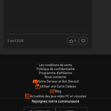
Construire la secte, fonder sa renommée
2 avril 2026
0
Bâtiments essentiels : salles de cultivation, pavillons d'épées, etc.
Chaque bâtiment possède des fonctions précises et des voies
d'amélioration
L'agencement des bâtiments influe sur l'efficacité et l'apparition
Les conditions de vente
d'événements
Politique de confidentialité
Murs, formations magiques et mécanismes configurables librement
Programme d'affiliation
Les batailles se déroulent directement dans la secte que vous
Nous contacter
construisez
Notre Serveur et Bot Discord
Utiliser une Carte Cadeau
Blog
Actualités des jeux vidéo PC et consoles
Rejoignez notre communauté