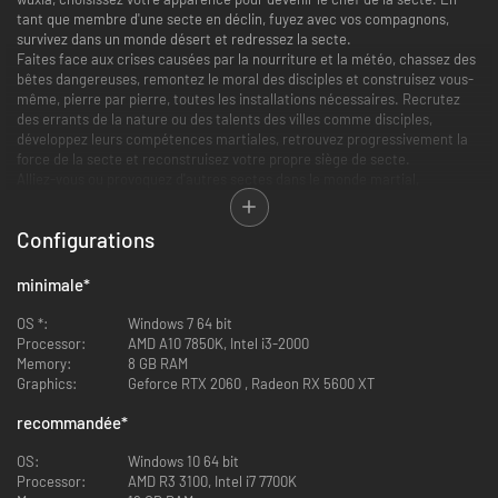
tant que membre d'une secte en déclin, fuyez avec vos compagnons,
survivez dans un monde désert et redressez la secte.
Faites face aux crises causées par la nourriture et la météo, chassez des
bêtes dangereuses, remontez le moral des disciples et construisez vous-
même, pierre par pierre, toutes les installations nécessaires. Recrutez
des errants de la nature ou des talents des villes comme disciples,
développez leurs compétences martiales, retrouvez progressivement la
force de la secte et reconstruisez votre propre siège de secte.
Alliez-vous ou provoquez d'autres sectes dans le monde martial,
déclenchez des conflits sanglants, prenez le pouvoir dans ce monde où la
force domine, battez les puissantes sectes centenaires, conquérez les
Configurations
neuf régions et devenez une nouvelle légende.
Un vaste monde, une nature vivante
minimale
*
OS *:
Paysages : montagnes imposantes, forêts profondes
Windows 7 64 bit
Processor:
Météo : tempêtes soudaines, ciels clairs
AMD A10 7850K, Intel i3-2000
Memory:
Climat : alternance jour/nuit, quatre saisons
8 GB RAM
Graphics:
Îles : îles isolées, dangereuses, mystérieuses et riches en ressources
Geforce RTX 2060 , Radeon RX 5600 XT
recommandée
*
OS:
Windows 10 64 bit
Processor:
AMD R3 3100, Intel i7 7700K