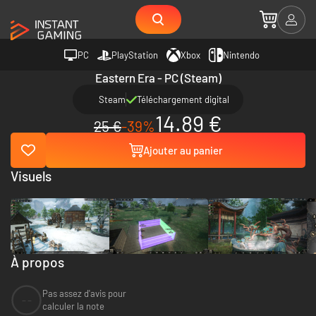
PC
PlayStation
Xbox
Nintendo
Eastern Era - PC (Steam)
Steam
Téléchargement digital
14.89 €
25 €
-39%
Ajouter au panier
Visuels
À propos
Pas assez d'avis pour
--
calculer la note