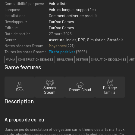
Compatibilité par pays:
Voir la liste
Langues:
Voir les langues supportées
Installation:
Comment activer ce produit
Développeur:
FunYoo Games
Editeur:
FunYoo Games
Date de sortie:
27 mars 2026
Genre:
Aventure
,
Indies
,
RPG
,
Simulation
,
Stratégie
Notes récentes Steam:
Moyennes
(221)
Toutes les notes Steam:
Plutôt positives
(
2995
)
WUXIA
CONSTRUCTION DE BASES
SIMULATION
GESTION
SIMULATION DE COLONIES
ART
Game features
Succès
Partage
Solo
Steam Cloud
Steam
familial
Description
À propos de ce jeu
Dans ce jeu de simulation et de gestion sur le thème des arts martiaux
wuxia, choisissez votre apparence pour devenir le chef de la secte. En