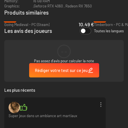
Memory:
16 GB RAM
Graphics:
,Geforce RTX 4060 , Radeon RX 7650
Produits similaires
-65%
-39%
10.49 €
Going Medieval - PC (Steam)
Timberborn - PC & M
Les avis des joueurs
Toutes les langues
--
Style martial et charisme héroïque
Pas assez d'avis pour calculer la note
Tenues des disciples internes : résistantes, simples et pratiques
Rédiger votre test sur ce jeu
Tenues des disciples externes : modestes, fonctionnelles et
adaptées aux travaux
Tenues des anciens administrateurs : superposées, en matériaux
raffinés
Les plus récents
Tenues du chef de secte : motifs uniques, élégantes et discrètes
Super jeux dans un ambiance art martiaux