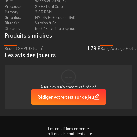
OS *:
Windows Vista, 7, 8
Processor:
2 GHz Dual Core
Memory:
2 GB RAM
Graphics:
NVIDIA GeForce GT 640
DirectX:
Version 9.0c
Storage:
500 MB available space
Produits similaires
-93%
-91%
1.39 €
Redout 2 - PC (Steam)
Les avis des joueurs
--
Aucun avis n'a encore été rédigé
Rédiger votre test sur ce jeu
Les conditions de vente
Politique de confidentialité