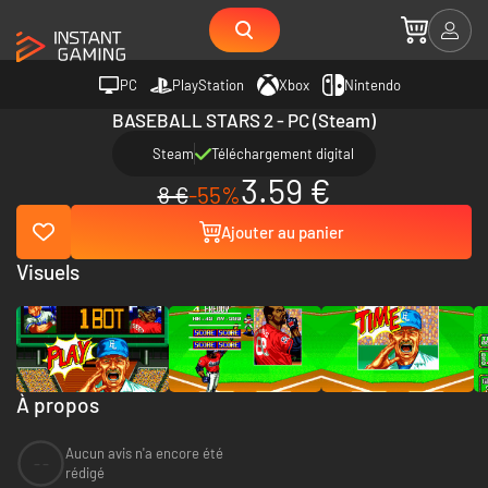
PC
PlayStation
Xbox
Nintendo
BASEBALL STARS 2 - PC (Steam)
Steam
Téléchargement digital
3.59 €
8 €
-55%
Ajouter au panier
Visuels
À propos
Aucun avis n'a encore été
--
rédigé