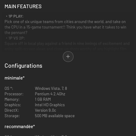
MAIN FEATURES
・1P PLAY:
Pick one of six unique teams from cities around the world, and take on
the CPU in a 15-game tournament!! Think you have what it takes to win
the pennant?
・1P VS 2P:
Square off in local play against a friend in nine innings of excitement and
enjoy split-screen views and close-up shots worthy of any highlight film
together!
・SETTINGS:
Configurations
Configure your controls, display language, video and audio settings at
your convenience for the best
“BASEBALL STARS 2”
experience on PC!
** WILL NOT RUN ON Windows XP **
minimale
*
OS *:
Windows Vista, 7, 8
Processor:
Pentium 4 2.4Ghz
Memory:
1 GB RAM
Graphics:
Intel HD Graphics
DirectX:
Version 9.0c
Storage:
500 MB available space
recommandée
*