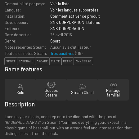
Compatibilité par pays:
Voir la liste
Langues:
Voir les langues supportées
Installation:
Comment activer ce produit
Développeur:
SNK CORPORATION
,
Dotemu
Editeur:
SNK CORPORATION
Date de sortie:
26 avril 2016
Genre:
Sport
Notes récentes Steam:
Aucun avis d'utilisateur
Toutes les notes Steam:
Très positives
(
118
)
SPORT
BASEBALL
ARCADE
CULTE
RÉTRO
ANNÉES 90
Game features
Succès
Partage
Solo
Steam Cloud
Steam
familial
Description
Lace up your cleats, and step onto the diamond with the pros of
“BASEBALL STARS 2”
on Steam! You’ll find everything you’d expect in a
classic game of baseball, but with an arcade feel and intense action that
distinguishes it from the pack.