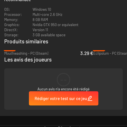
Certaines séquences du jeu contiennent des stimulations lumineuses qui
risquent d'entraîner des réactions négatives chez les joueurs
OS:
Windows 10
photosensibles. Consultez un professionnel de santé avant de jouer si
Processor:
Multi-core 2.6 GHz
vous avez déjà fait des crises d'épilepsie."
Memory:
8 GB RAM
Graphics:
Nvidia GTX 950 or equivalent
DirectX:
Version 11
Storage:
3 GB available space
Produits similaires
-74%
-59%
3.29 €
Mouthwashing - PC (Steam)
Eclipsium - PC (Stea
Les avis des joueurs
--
Aucun avis n'a encore été rédigé
Rédiger votre test sur ce jeu