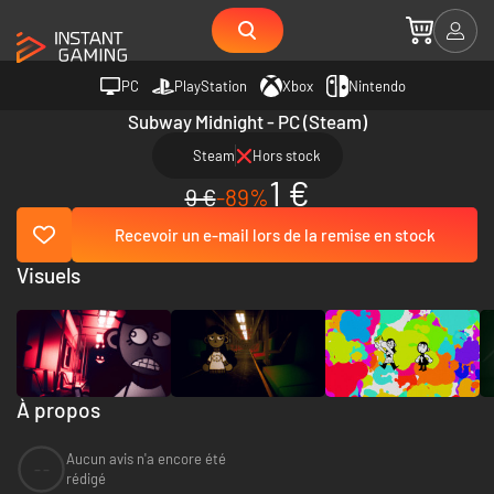
PC
PlayStation
Xbox
Nintendo
Subway Midnight - PC (Steam)
Steam
Hors stock
1 €
9 €
-89%
Recevoir un e-mail lors de la remise en stock
Visuels
À propos
Aucun avis n'a encore été
--
rédigé