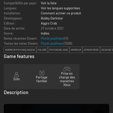
Compatibilité par pays:
Voir la liste
Langues:
Voir les langues supportées
Installation:
Comment activer ce produit
Développeur:
Bubby Darkstar
Editeur:
Aggro Crab
Date de sortie:
27 octobre 2021
Genre:
Indies
Notes récentes Steam:
Plutôt positives
(11)
Toutes les notes Steam:
Plutôt positives
(
1309
)
HORREUR PSYCHOLOGIQUE
COLORÉ
PSYCHÉDÉLIQUE
HORREUR
ATMOSPHÈRE
DESSINÉ 
Game features
Prise en
Partage
charge des
Solo
familial
manettes
Xbox
Description