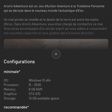
Aron's Adventure est un Jeu d'Action-Aventure à la Troisième Personne
qui se déroule dans le nouveau monde fantastique d'Élor.
Un mal ancien se réveille et le destin de la terre est entre les mains
d'Aron. Dans Aron's Adventure, vous êtes chargé de combattre ce mal.
Vous serez accompagné d'un ancien esprit qui vous aidera à comprendre
vos nouvelles capacités et vous guidera dans la bonne direction.
Configurations
minimale
*
OS:
Windows 10 x64
Processor:
I5 - 2500
Memory:
8 GB RAM
Affrontez vos ennemis de loin avec un arc ou préférez la confrontation en
Graphics:
GTX 970
face à face ! Dans Aron’s Adventure, vous pouvez choisir la façon dont
Storage:
15 GB available space
vous combattez vos ennemis!
recommandée
*
Archerie:
Utilisez votre arc pour vaincre vos ennemis à distance.