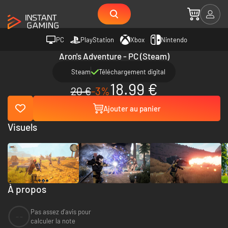
PC
PlayStation
Xbox
Nintendo
Aron's Adventure - PC (Steam)
Steam
Téléchargement digital
18.99 €
20 €
-3%
Ajouter au panier
Visuels
À propos
Pas assez d'avis pour
--
calculer la note