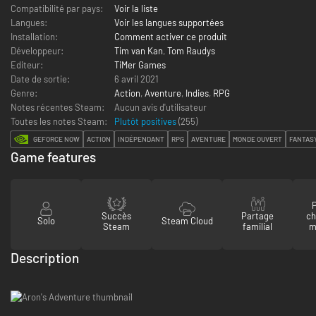
Compatibilité par pays:
Voir la liste
Langues:
Voir les langues supportées
Installation:
Comment activer ce produit
Développeur:
Tim van Kan
,
Tom Raudys
Editeur:
TiMer Games
Date de sortie:
6 avril 2021
Genre:
Action
,
Aventure
,
Indies
,
RPG
Notes récentes Steam:
Aucun avis d'utilisateur
Toutes les notes Steam:
Plutôt positives
(
255
)
GEFORCE NOW
ACTION
INDÉPENDANT
RPG
AVENTURE
MONDE OUVERT
FANTAS
Game features
P
Succès
Partage
ch
Solo
Steam Cloud
Steam
familial
m
Description