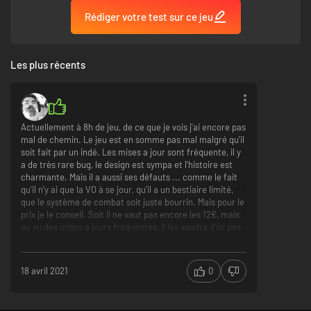
armes difficiles peuvent vous offrir une chance de faire plus de dégâts,
mais elles vous obligent à mieux doser vos esquives tout en conservant
Rédiger votre test sur ce jeu
une bonne maîtrise de votre endurance !
Les plus récents
Aron's Adventure propose plus de 40 ennemis différents à combattre !
Actuellement à 8h de jeu, de ce que je vois j'ai encore pas
Des dizaines de créatures différentes mélangées en diverses
mal de chemin. Le jeu est en somme pas mal malgré qu'il
combinaisons vous mettront au défi. Avec des combats de boss et de
soit fait par un indé. Les mises a jour sont fréquente, il y
mini-boss, chaque région vous réserve de multiples épreuves à surmonter
a de très rare bug, le design est sympa et l'histoire est
! De petites araignées aux zombies et même un dragon!
charmante. Mais il a aussi ses défauts ... comme le fait
qu'il n'y ai que la VO à se jour, qu'il a un bestiaire limité,
Avez-vous ce qu'il faut pour repousser le mal qui s'abat sur Élor?
que le système de combat soit juste bourrin. Mais pour le
prix je le conseil. Soit il ne vaut pas encore les 12€, mais
au vu des mises à jours fréquentes, il les vaudra d'ici pas
longtemps
Bien Opti
Histoire prenante
18 avril 2021
0
Graphisme changeant
Rare bug
Pas de VF que la VO