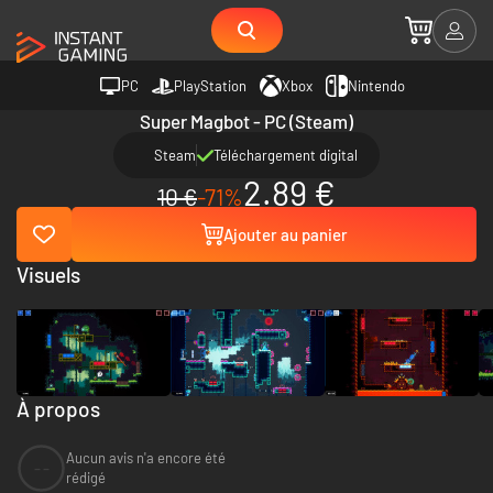
PC
PlayStation
Xbox
Nintendo
Super Magbot - PC (Steam)
Steam
Téléchargement digital
2.89 €
10 €
-71%
Ajouter au panier
Visuels
À propos
Aucun avis n'a encore été
--
rédigé