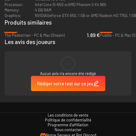
Processor:
Intel Core i5-650 orAMD Phenom II X4 965
Utilisez les forces magnétiques pour repousser :
Magbot est trop lourd
Memory:
4 GB RAM
pour sauter ! Utilisez la puissance de la répulsion magnétique pour vous
Graphics:
NVIDIAGeForce GTX 650, 1 GB or AMD Radeon HD 7750, 1 G
propulser dans les airs.
Produits similaires
-90%
-86%
1.89 €
The Pedestrian - PC & Mac (Steam)
Puddle - PC & Mac (
Les avis des joueurs
--
Aucun avis n'a encore été rédigé
Rédiger votre test sur ce jeu
Rassemblez des fragments d'étoile :
venez à bout de chaque niveau en
rassemblant des fragments d'étoile difficile d'accès qui débloqueront des
défis supplémentaires.
Les conditions de vente
Politique de confidentialité
Programme d'affiliation
Nous contacter
Notre Serveur et Bot Discord