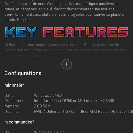
Armé du pouvoir de contrôler les polarités magnétiques positives (en
rouge) et négatives (en bleu), Magbot devra traverser une myriade
d'environnements aux plateformes impitoyables pour sauver sa planète
natale, Mag Tek.
Utilisez les forces magnétiques pour attirer :
utilisez la puissance de
l'attraction magnétique pour vous hisser sur les plateformes et traverser
de dangereux fossés.
Configurations
minimale
*
OS *:
Windows 7 64-bit
Processor:
Intel Core 2 Duo E6750 or AMD Athlon II X2 6400+
Memory:
2 GB RAM
Graphics:
NVIDIA GeForce GTS 450, 1 GB or AMD Radeon HD 5750, 1 G
recommandée
*
OS:
Windows 10 64 bit