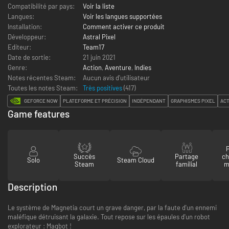
Compatibilité par pays:
Voir la liste
Langues:
Voir les langues supportées
Installation:
Comment activer ce produit
Développeur:
Astral Pixel
Editeur:
Team17
Date de sortie:
21 juin 2021
Genre:
Action
,
Aventure
,
Indies
Notes récentes Steam:
Aucun avis d'utilisateur
Toutes les notes Steam:
Très positives
(
417
)
GEFORCE NOW
PLATEFORME ET PRÉCISION
INDÉPENDANT
GRAPHISMES PIXEL
ACT
Game features
P
Succès
Partage
ch
Solo
Steam Cloud
Steam
familial
m
Description
Le système de Magnetia court un grave danger, par la faute d'un ennemi
maléfique détruisant la galaxie. Tout repose sur les épaules d'un robot
explorateur : Magbot !