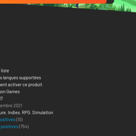
 liste
es langues supportées
nt activer ce produit
igon Games
17
vembre 2021
ure
,
Indies
,
RPG
,
Simulation
positives
(10)
 positives
(
754
)