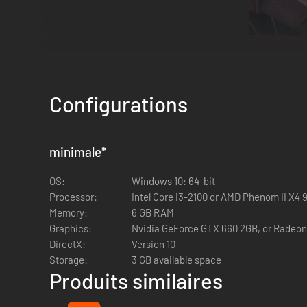
Configurations
minimale
*
OS:
Windows 10: 64-bit
Processor:
Intel Core i3-2100 or AMD Phenom II X4 
Memory:
6 GB RAM
Graphics:
Nvidia GeForce GTX 660 2GB, or Radeo
L'association des plats et des propriétés de vos ingrédient
DirectX:
Version 10
de créer un menu de mets exceptionnels. Du rat avec des to
Storage:
3 GB available space
amidonnée » !
Produits similaires