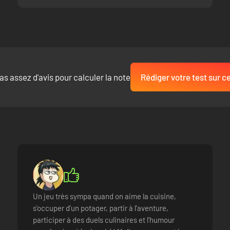
as assez d'avis pour calculer la note
Rédiger votre test sur ce
gumes, collectez des ressources pour créer diverses machines qui prépa
u'il s'agisse de vaches ou de licornes ! Et n'oubliez pas de réparer e
Un jeu très sympa quand on aime la cuisine,
s'occuper d'un potager, partir à l'aventure,
participer à des duels culinaires et l'humour