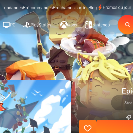
Promos du jour
Tendances
Précommandes
Prochaines sorties
Blog
PC
PlayStation
Xbox
Nintendo
Epi
Ste