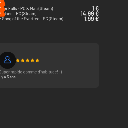
%
%
1 €
fter Falls - PC & Mac (Steam)
%
14.99 €
Island - PC (Steam)
1.99 €
 Song of the Evertree - PC (Steam)
Super rapide comme d'habitude! :)
Il y a 3 ans
tées selon différents critères (ingrédients, saveurs,
our transformer les propriétés de vos plats et conquérir le