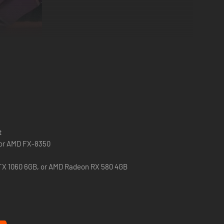
t
0 or AMD FX-8350
TX 1060 6GB, or AMD Radeon RX 580 4GB
ont de tester des milliers de combinaisons différentes afin
et ses tranches de vermine sur un lit de crème