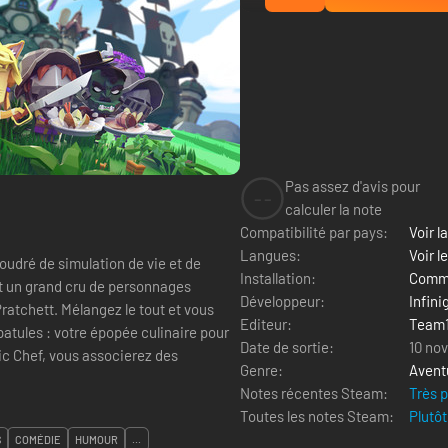
Pas assez d'avis pour
--
calculer la note
Compatibilité par pays:
Voir la
Langues:
Voir l
poudré de simulation de vie et de
Installation:
Comme
et un grand cru de personnages
Développeur:
Infin
Pratchett. Mélangez le tout et vous
Editeur:
Team
patules : votre épopée culinaire pour
Date de sortie:
10 no
c Chef, vous associerez des
Genre:
Avent
Notes récentes Steam:
Très 
Toutes les notes Steam:
Plutôt
S
COMÉDIE
HUMOUR
...