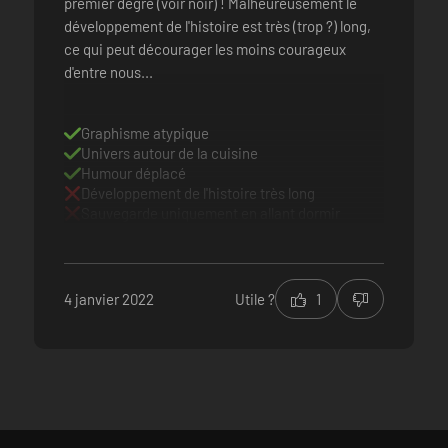
premier degré (voir noir) ! Malheureusement le
développement de l'histoire est très (trop ?) long,
ce qui peut décourager les moins courageux
d'entre nous...
Graphisme atypique
Univers autour de la cuisine
Humour déplacé
Développement de l'histoire très long
Sauvegarde uniquement en allant dormir
4 janvier 2022
Utile ?
1
griculture. Découvrez tout ce que la ville a de plus délicieux à vous off
 ses tavernes débordantes d'animation. Vous ne manquerez pas de lieux