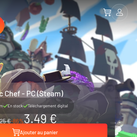
c Chef - PC (Steam)
am
En stock
Téléchargement digital
3.49 €
25 €
-86%
Ajouter au panier