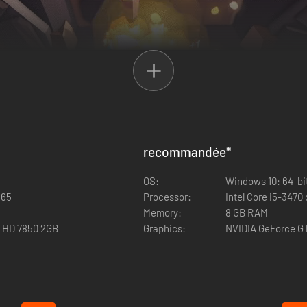
recommandée
*
OS:
Windows 10: 64-bi
965
Processor:
Intel Core i5-347
Memory:
8 GB RAM
n HD 7850 2GB
Graphics:
NVIDIA GeForce G
s ainsi que le système de création de recettes dynamique vous permettr
mates et des pommes de terre ? Vous voulez dire « soufflé de tomates 