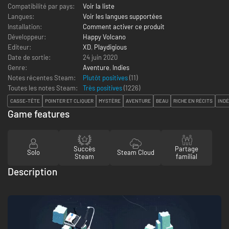
Compatibilité par pays:
Voir la liste
Langues:
Voir les langues supportées
Installation:
Comment activer ce produit
Développeur:
Happy Volcano
Editeur:
XD
,
Playdigious
Date de sortie:
24 juin 2020
Genre:
Aventure
,
Indies
Notes récentes Steam:
Plutôt positives
(11)
Toutes les notes Steam:
Très positives
(
1226
)
CASSE-TÊTE
POINTER ET CLIQUER
MYSTÈRE
AVENTURE
BEAU
RICHE EN RÉCITS
IND
Game features
Succès
Partage
Solo
Steam Cloud
Steam
familial
Description