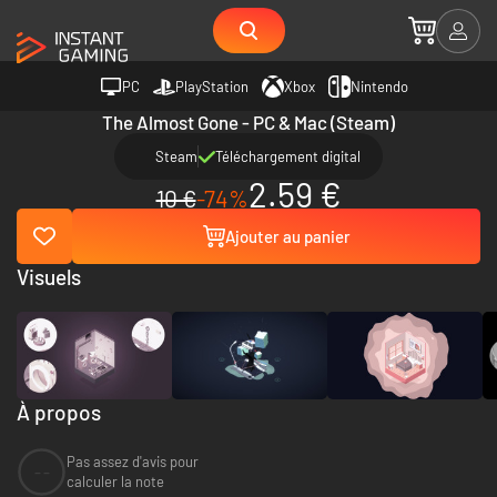
PC
PlayStation
Xbox
Nintendo
The Almost Gone - PC & Mac (Steam)
Steam
Téléchargement digital
2.59 €
10 €
-74%
Ajouter au panier
Visuels
À propos
Pas assez d'avis pour
--
calculer la note