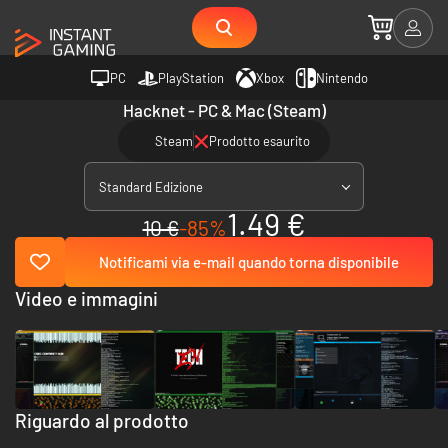
PC
PlayStation
Xbox
Nintendo
Hacknet - PC & Mac (Steam)
Steam
Prodotto esaurito
Standard Edizione
1.49 €
10 €
-85%
Notificami via e-mail quando torna disponibile
Video e immagini
Riguardo al prodotto