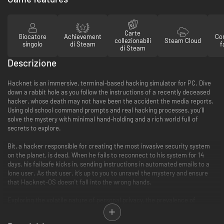
Carte
Giocatore
Achievement
Con
collezionabili
Steam Cloud
singolo
di Steam
f
di Steam
Descrizione
Hacknet is an immersive, terminal-based hacking simulator for PC. Dive
down a rabbit hoIe as you follow the instructions of a recently deceased
hacker, whose death may not have been the accident the media reports.
Using old school command prompts and real hacking processes, you’ll
solve the mystery with minimal hand-holding and a rich world full of
secrets to explore.
Bit, a hacker responsible for creating the most invasive security system
on the planet, is dead. When he fails to reconnect to his system for 14
days, his failsafe kicks in, sending instructions in automated emails to a
lone user. As that user, it’s up to you to unravel the mystery and ensure
that Hacknet-OS doesn't fall into the wrong hands.
Exploring the volatile nature of personal privacy, the prevalence of
corporate greed, and the hidden powers of hackers on the internet,
Hacknet delivers a true hacking simulation, while offering a support