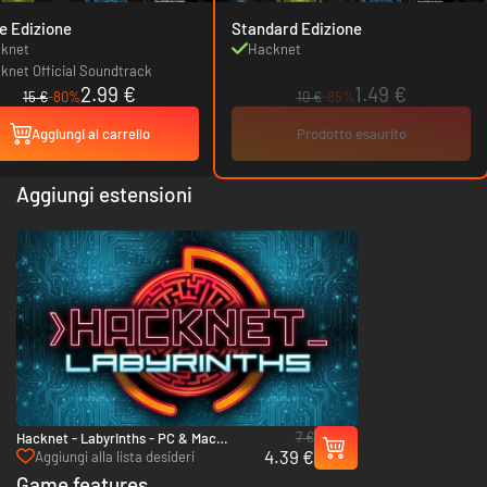
e Edizione
Standard Edizione
knet
Hacknet
knet Official Soundtrack
2.99 €
1.49 €
15 €
-80%
10 €
-85%
Aggiungi al carrello
Prodotto esaurito
Aggiungi estensioni
7 €
Hacknet - Labyrinths - PC & Mac
4.39 €
(Steam)
Aggiungi alla lista desideri
Game features