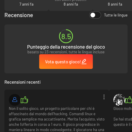
enjoy it whilst delighting those in the know.
7 anni fa
8 anni fa
8 anni fa
Killer tunes
Recensione
Tutte le lingue
Hack to the beat of a soundtrack featuring underground artists including
Carpenter Brut (Hotline Miami) and Remi Gallego (AKA The Algorithm).
Soundtrack produced in association with The Otherworld Agency.
8.5
Punteggio della recensione del gioco
basato su 23 recensioni, tutte le lingue incluse
Vota questo gioco!
Recensioni recenti
Non il solito gioco, un progetto particolare per chi è
Gioco molto
affascinato dal mondo dell'hacking. Comandi linux e
grafica semplice ma accattivante. Merita l'acquisto, visto
Se hai stu
anche l'offerta in corso a 1 euro. Il gioco progredisce in
questo è il
maniera lineare in modo coinvolgente, il giocatore ha una