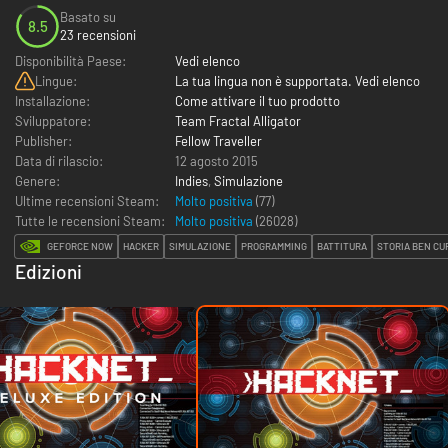
Basato su
8.5
23 recensioni
Disponibilità Paese:
Vedi elenco
Lingue:
La tua lingua non è supportata. Vedi elenco
Installazione:
Come attivare il tuo prodotto
Sviluppatore:
Team Fractal Alligator
Publisher:
Fellow Traveller
Data di rilascio:
12 agosto 2015
Genere:
Indies
,
Simulazione
Ultime recensioni Steam:
Molto positiva
(77)
Tutte le recensioni Steam:
Molto positiva
(
26028
)
GEFORCE NOW
HACKER
SIMULAZIONE
PROGRAMMING
BATTITURA
STORIA BEN CU
Edizioni