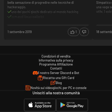
bella sensazione di progredire nelle tecniche di
Simpatico 
hackeraggio.
una vaga s
utile. ( sol
uno dei pochi giochi dedicato al mondo hacking
comandi linux realistici
Meccani
progresso lineare del gioco coinvolgente
Musica 
non adatto a chi ama i giochi frenetici
Bisogna 
1 settembre 2019
1
18 settemb
Comandi 
maniera 
Ripetitiv
Bisogna 
Chiamarl
Condizioni di vendita
Informativa sulla privacy
Programma Affiliazione
Contatti
Il nostro Server Discord e Bot
Riscatta una Gift Card
Blog
Novità sui videogiochi, per PC e console
Unisciti alla nostra comunità