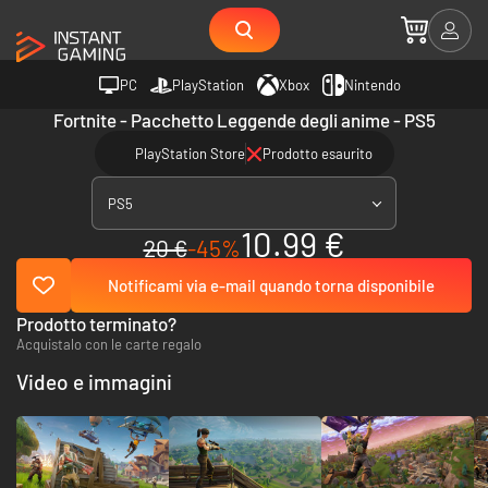
PC
PlayStation
Xbox
Nintendo
Fortnite - Pacchetto Leggende degli anime - PS5
PlayStation Store
Prodotto esaurito
PS5
10.99 €
20 €
-45%
Notificami via e-mail quando torna disponibile
Prodotto terminato?
Acquistalo con le carte regalo
Video e immagini