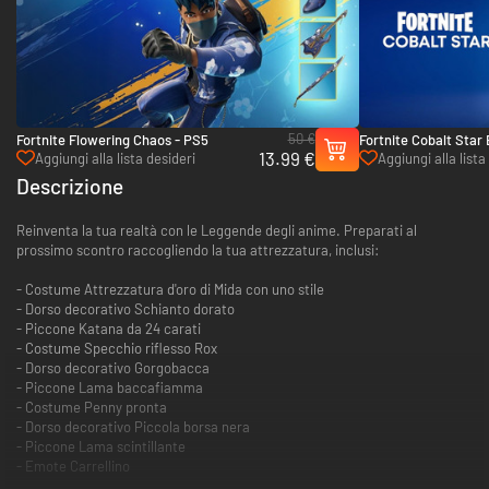
50 €
Fortnite Flowering Chaos - PS5
Fortnite Cobalt Star 
13.99 €
Bucks - PS5
Aggiungi alla lista desideri
Aggiungi alla lista
Descrizione
Reinventa la tua realtà con le Leggende degli anime. Preparati al
prossimo scontro raccogliendo la tua attrezzatura, inclusi:
- Costume Attrezzatura d'oro di Mida con uno stile
- Dorso decorativo Schianto dorato
- Piccone Katana da 24 carati
- Costume Specchio riflesso Rox
- Dorso decorativo Gorgobacca
- Piccone Lama baccafiamma
- Costume Penny pronta
- Dorso decorativo Piccola borsa nera
- Piccone Lama scintillante
- Emote Carrellino