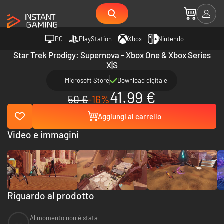
PC
PlayStation
Xbox
Nintendo
Star Trek Prodigy: Supernova - Xbox One & Xbox Series
X|S
Microsoft Store
Download digitale
41.99 €
50 €
-16%
Aggiungi al carrello
Video e immagini
Riguardo al prodotto
Al momento non è stata
--