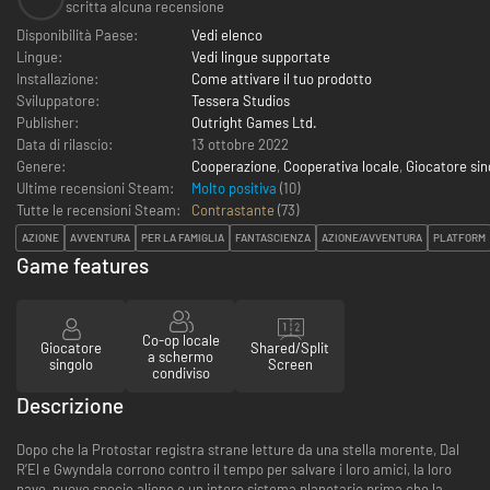
scritta alcuna recensione
Disponibilità Paese:
Vedi elenco
Lingue:
Vedi lingue supportate
Installazione:
Come attivare il tuo prodotto
Sviluppatore:
Tessera Studios
Publisher:
Outright Games Ltd.
Data di rilascio:
13 ottobre 2022
Genere:
Cooperazione
,
Cooperativa locale
,
Giocatore sin
Ultime recensioni Steam:
Molto positiva
(10)
Tutte le recensioni Steam:
Contrastante
(
73
)
AZIONE
AVVENTURA
PER LA FAMIGLIA
FANTASCIENZA
AZIONE/AVVENTURA
PLATFORM
Game features
Co-op locale
Giocatore
Shared/Split
a schermo
singolo
Screen
condiviso
Descrizione
Dopo che la Protostar registra strane letture da una stella morente, Dal
R’El e Gwyndala corrono contro il tempo per salvare i loro amici, la loro
nave, nuove specie aliene e un intero sistema planetario prima che la