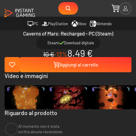
PC
PlayStation
Xbox
Nintendo
Caverns of Mars: Recharged - PC (Steam)
Steam
Download digitale
8.49 €
10 €
-13%
Aggiungi al carrello
Video e immagini
Riguardo al prodotto
Al momento non è stata
--
scritta alcuna recensione