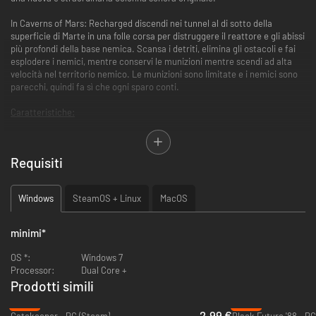
In Caverns of Mars: Recharged discendi nei tunnel al di sotto della
superficie di Marte in una folle corsa per distruggere il reattore e gli abissi
più profondi della base nemica. Scansa i detriti, elimina gli ostacoli e fai
esplodere i nemici, mentre conservi le munizioni mentre scendi ad alta
velocità nel territorio nemico. Le munizioni sono limitate e i nemici sono
parecchi, quindi fa sì che ogni sparo conti.
Caratteristiche:
Ambienti completamente distruttibili:
fatti strada attraverso gli
ostacoli, ma sii consapevole delle riserve di carburante: ogni colpo
Requisiti
accelera anche il tuo tempo limitato per raggiungere il fondo
Arcade:
attraversa le tre profondità di Marte in una gara per
raggiungere il fondo e distruggere il reattore, accumulando
Windows
SteamOS + Linux
MacOS
strategicamente aggiornamenti che renderanno ogni corsa unica.
Modalità sfida:
progredisci attraverso 30 missioni uniche che
aumentano la difficoltà e offrono sfide di dimensioni ridotte
minimi
*
attraverso la navigazione, il combattimento e altri scenari.
Potenziamenti:
raccogli armi che cambieranno la tua strategia in
OS *:
Windows 7
tempo reale. Scava un nuovo percorso con un colpo di cannone a
Processor:
Dual Core +
rotaia focalizzato o sfrutta la diffusione di rapide esplosioni di fucili.
Prodotti simili
Cooperativo locale:
in un giro unico sul gameplay, dividi le
-80%
-95%
responsabilità mentre un giocatore naviga e l'altro spara da un
2.99 €
Gatekeeper - PC (Steam)
Black Future '88 - P