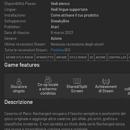
Disponibilità Paese:
Vedi elenco
Lingue:
Vedi lingue supportate
Installazione:
Come attivare il tuo prodotto
Sviluppatore:
SneakyBox
Publisher:
Atari
Data di rilascio:
8 marzo 2023
Genere:
Azione
Ultime recensioni Steam:
Nessuna recensione degli utenti
Tutte le recensioni Steam:
Positiva
(
61
)
AZIONE STILE ROGUE
SPARATUTTO
ARCADE
STILE ROGUE
2D
AZIONE
CONTROLLER
Game features
Co-op locale
Giocatore
Shared/Split
Achievement
a schermo
col
singolo
Screen
di Steam
condiviso
d
Descrizione
Caverns of Mars: Recharged recupera il fascino semplice e avvincente del
gioco originale e aggiunge altre caverne, più sfide, più armi, grafica e
classifiche moderne. E non sarebbe un titolo della serie Recharged senza
una nuova e straordinaria colonna sonora originale.