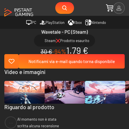
PC
PlayStation
Xbox
Nintendo
Wavetale - PC (Steam)
Steam
Prodotto esaurito
1.79 €
30 €
-94%
Notificami via e-mail quando torna disponibile
Video e immagini
Riguardo al prodotto
Al momento non è stata
--
scritta alcuna recensione