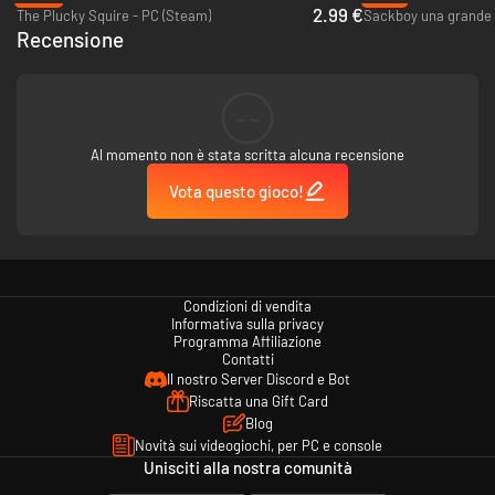
2.99 €
The Plucky Squire - PC (Steam)
Sackboy una grande 
Sfreccia tra le onde, lanciati da altezze vertiginose con il tuo retino e
Recensione
sconfiggi creature feroci per salvare gli abitanti delle isole. Tutto questo
con l'aiuto delle ombre del profondo... e della tua irascibile nonnina.
--
Al momento non è stata scritta alcuna recensione
Vota questo gioco!
Condizioni di vendita
Informativa sulla privacy
Programma Affiliazione
Contatti
Il nostro Server Discord e Bot
Riscatta una Gift Card
Blog
Novità sui videogiochi, per PC e console
Unisciti alla nostra comunità