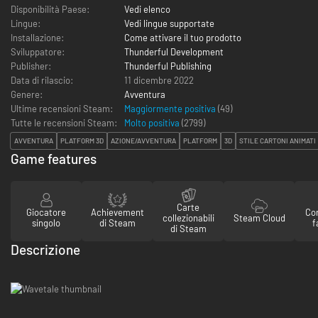
Disponibilità Paese:
Vedi elenco
Lingue:
Vedi lingue supportate
Installazione:
Come attivare il tuo prodotto
Sviluppatore:
Thunderful Development
Publisher:
Thunderful Publishing
Data di rilascio:
11 dicembre 2022
Genere:
Avventura
Ultime recensioni Steam:
Maggiormente positiva
(49)
Tutte le recensioni Steam:
Molto positiva
(
2799
)
AVVENTURA
PLATFORM 3D
AZIONE/AVVENTURA
PLATFORM
3D
STILE CARTONI ANIMATI
Game features
Carte
Giocatore
Achievement
Con
collezionabili
Steam Cloud
singolo
di Steam
f
di Steam
Descrizione