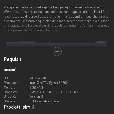
Viaggia in mare aperto ed esplora l'arcipelago in rovina di Arenania in
Wavetale, un'avventura d'azione con una trama appassionante in cui farai
la conoscenza di burberi pescatori, eremiti sfuggenti e... qualche pirata,
ovviamente. Affronta acque placide e mari in tempesta nel ruolo di Sigrid,
una ragazza che ha trovato un'improbabile alleata in un'ombra misteriosa
che le permette di correre sull'acqua.
Requisiti
minimi
*
OS:
WIndows 10
Processor:
Intel i3-4170 / Ryzen 3 1200
Memory:
8 GB RAM
Graphics:
Nvidia GTX 660 2GB / AMD RX 560
DirectX:
Version 11
Storage:
5 GB available space
Prodotti simili
-90%
-73%