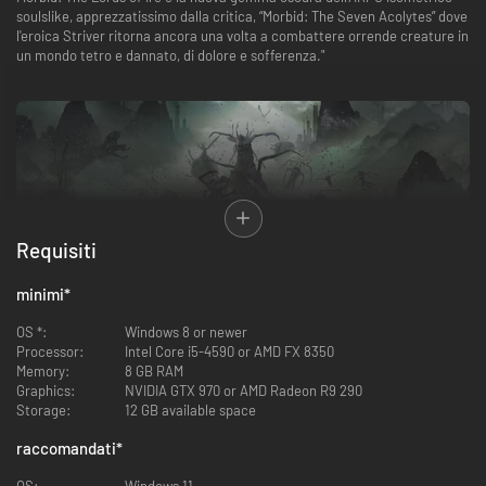
soulslike, apprezzatissimo dalla critica, “Morbid: The Seven Acolytes” dove
l'eroica Striver ritorna ancora una volta a combattere orrende creature in
un mondo tetro e dannato, di dolore e sofferenza."
Requisiti
minimi
*
OS *:
Windows 8 or newer
Processor:
Intel Core i5-4590 or AMD FX 8350
Memory:
8 GB RAM
Graphics:
NVIDIA GTX 970 or AMD Radeon R9 290
Storage:
12 GB available space
raccomandati
*
Combatti contro temibili nemici in una nuovissima prospettiva 3D. Uccidi
orrende creature con una gamma di armi mortali, di equipaggiamenti e
OS:
Windows 11