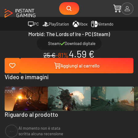
PC
PlayStation
Xbox
Nintendo
Morbid: The Lords of Ire - PC (Steam)
Steam
Download digitale
4.59 €
25 €
-81%
Aggiungi al carrello
Video e immagini
Riguardo al prodotto
Al momento non è stata
--
scritta alcuna recensione