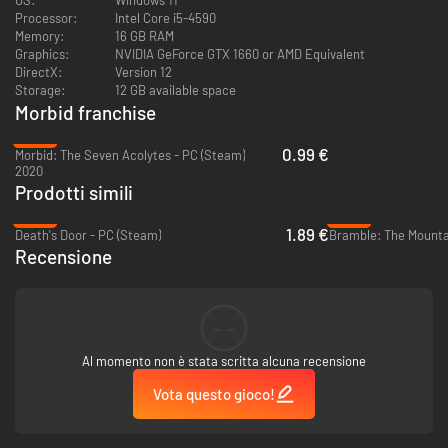
benedizioni che ti permetteranno di sventrarle a dovere.
Processor:
Intel Core i5-4590
Memory:
16 GB RAM
Graphics:
NVIDIA GeForce GTX 1660 or AMD Equivalent
DirectX:
Version 12
Storage:
12 GB available space
Morbid franchise
-96%
0.99 €
Morbid: The Seven Acolytes - PC (Steam)
2020
Prodotti simili
Proseguendo sul sistema introdotto con Morbid: Seven Acolytes, il modo
-90%
-94%
in cui affronti ogni combattimento può avere un impatto drammatico sul
1.89 €
Death's Door - PC (Steam)
Bramble: The Mountai
mondo attorno a te. Se soccombi all'insanità mentale, potrai acquisire
Recensione
enormi poteri ma con un grave rischio, e modificherai dinamicamente il
modo in cui percepisci il mondo.
--
Al momento non è stata scritta alcuna recensione
Vota questo gioco!