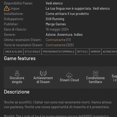
Disponibilità Paese:
Vedi elenco
Lingue:
La tua lingua non è supportata. Vedi elenco
Installazione:
Come attivare il tuo prodotto
Sviluppatore:
Still Running
Publisher:
Merge Games
Data di rilascio:
16 maggio 2024
Genere:
Azione
,
Avventura
,
Indies
Ultime recensioni Steam:
Contrastante
(11)
Tutte le recensioni Steam:
Contrastante
(
325
)
HACK & SLASH
STILE SOULS
PROTAGONISTA FEMMINILE
DIFFICILI
HORROR
AZIONE/AV
Game features
Sup
Giocatore
Achievement
Condivisione
Steam Cloud
i 
singolo
di Steam
familiare
Descrizione
"Anche se sconfitti, i Gahar non sono mai veramente morti. Hanno atteso
con pazienza, finché una nuova opportunità di rinascita si è presentata.
Morbid: The Lords of Ire è la nuova gemma oscura dell'ARPG isometrico