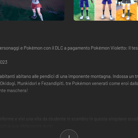
 personaggi e Pokémon con il DLC a pagamento Pokémon Violetto: Il teso
2023
i abitanti abitano alle pendici di una imponente montagna. Indossa un tr
 Okidogi, Munkidori e Fezandipiti, tre Pokémon venerati come eroi dalla 
ante maschera!
'uniforme e vivi una vita da studente in scambio in questa singolare scuol
on la sua sfolgorante aura!