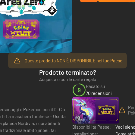
Questo prodotto NON È DISPONIBILE nel tuo Paese
Prodotto terminato?
Acquistalo con le carte regalo
Basato su
9
70 recensioni
Per
 personaggi e Pokémon con il DLC a
Pok
Disponibilità Paese:
Vedi elen
tradizionale abito jinbei, fai
Installazione:
Come attiv