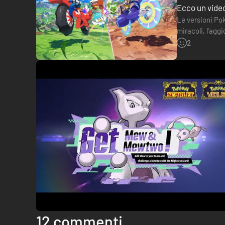
Ecco un video
Le versioni Po
miracoli, l'agg
sua ultima con
2
12 commenti