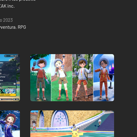
AK inc.
io 2023
vventura
,
RPG