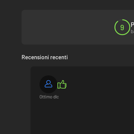
P
9
b
Recensioni recenti
Ottimo dlc