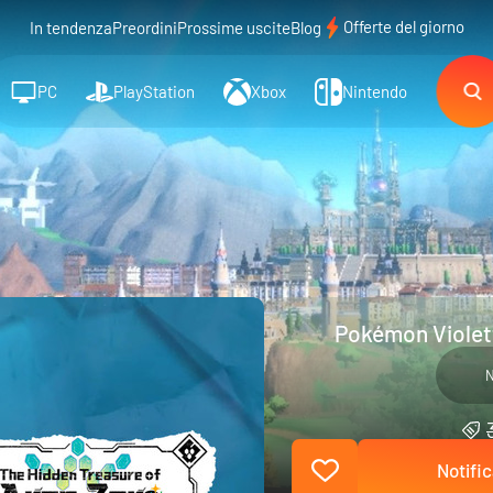
Offerte del giorno
In tendenza
Preordini
Prossime uscite
Blog
PC
PlayStation
Xbox
Nintendo
Pokémon Violetto
N
Notific