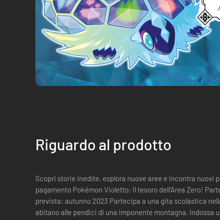
Riguardo al prodotto
Scopri storie inedite, esplora nuove aree e incontra nuovi
pagamento Pokémon Violetto: Il tesoro dell'Area Zero! Parte I: La maschera turchese – Uscita
prevista: autunno 2023 Partecipa a una gita scolastica nella placida Nordivia, i cui abitanti
abitano alle pendici di una imponente montagna. Indossa un 