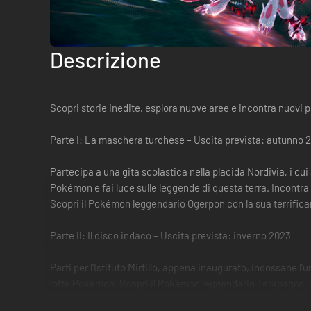
Descrizione
Scopri storie inedite, esplora nuove aree e incontra nuovi
Parte I: La maschera turchese – Uscita prevista: autunno 
Partecipa a una gita scolastica nella placida Nordivia, i cu
Pokémon e fai luce sulle leggende di questa terra. Incontra
Scopri il Pokémon leggendario Ogerpon con la sua terrific
Parte II: Il disco indaco – Uscita prevista: inverno 2023
Parti per l'Istituto Mirtillo, appena inaugurato, indossane l
lotte Pokémon. Scopri il Pokémon leggendario Terapagos, c