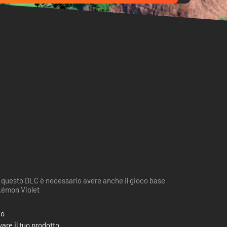
 questo DLC è necessario avere anche il gioco base
émon Violet
co
are il tuo prodotto