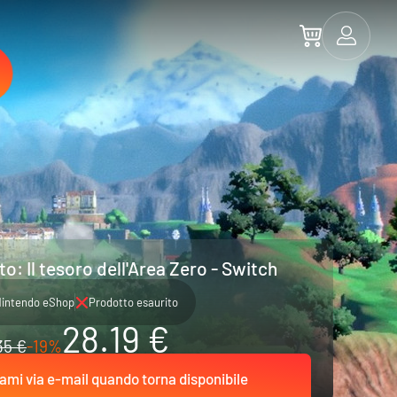
: Il tesoro dell'Area Zero - Switch
intendo eShop
Prodotto esaurito
28.19 €
35 €
-19%
ami via e-mail quando torna disponibile