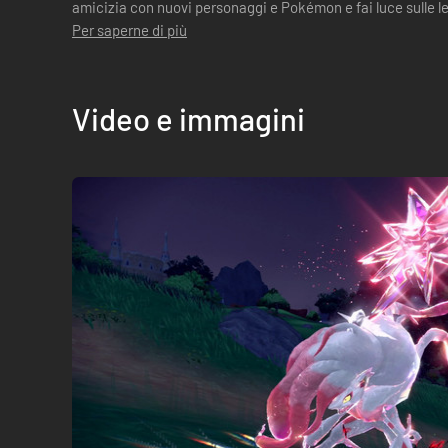
amicizia con nuovi personaggi e Pokémon e fai luce sulle l
Okidogi, Munkidori e Fezand...
Per saperne di più
Video e immagini