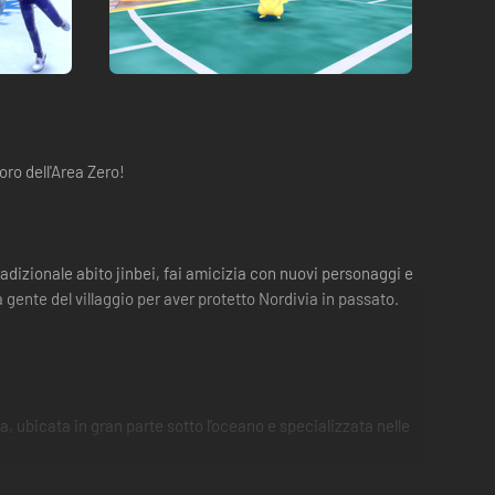
ro dell'Area Zero!
adizionale abito jinbei, fai amicizia con nuovi personaggi e
gente del villaggio per aver protetto Nordivia in passato.
a, ubicata in gran parte sotto l'oceano e specializzata nelle