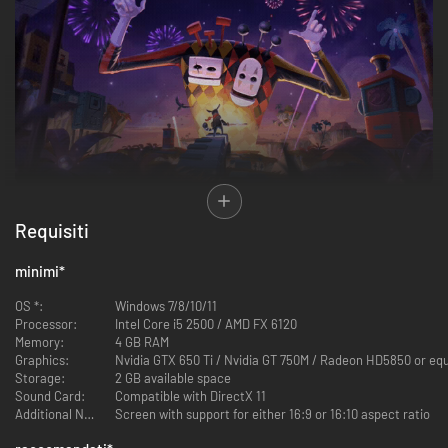
Ponti pianoforte, piante danzanti e rese dei conti melodiche: addentrati
nella Mente.
Requisiti
Figment 2: Creed Valley è un gioco d’azione e avventura ambientato nella
mente umana, dove gli Incubi hanno seminato il caos e invaso terre
minimi
*
pacifiche. Unisciti a Dusty, il coraggio della Mente, tra rompicapi,
combattimenti a sfondo musicale contro i boss e ambientazioni uniche.
OS *:
Windows 7/8/10/11
Affronta le tue paure.
Processor:
Intel Core i5 2500 / AMD FX 6120
Gli Incubi hanno distrutto la Bussola Morale e influito sul funzionamento
Memory:
4 GB RAM
della Mente. Dusty e la sua fiduciosa aiutante Piper partono per Creed
Graphics:
Nvidia GTX 650 Ti / Nvidia GT 750M / Radeon HD5850 or equ
Valley, dove nascono gli ideali della Mente, allo scopo di riportare la pace
Storage:
2 GB available space
in un viaggio irto di battaglie a sfondo musicale e di incredibili rompicapi.
Sound Card:
Compatible with DirectX 11
Additional Notes:
Screen with support for either 16:9 or 16:10 aspect ratio