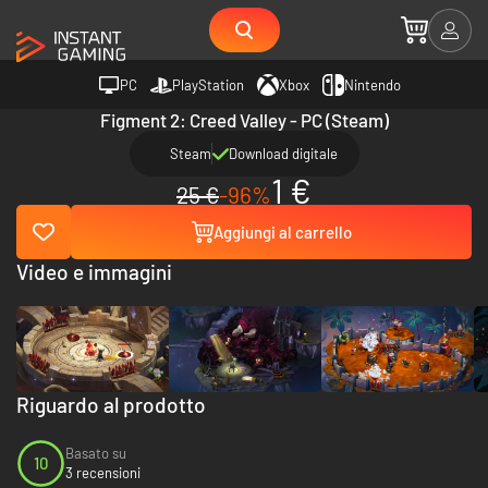
PC
PlayStation
Xbox
Nintendo
Figment 2: Creed Valley - PC (Steam)
Steam
Download digitale
1 €
25 €
-96%
Aggiungi al carrello
Video e immagini
Riguardo al prodotto
Basato su
10
3 recensioni