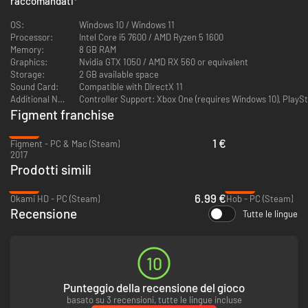
raccomandati
*
OS:
Windows 10 / Windows 11
Processor:
Intel Core i5 7600 / AMD Ryzen 5 1600
Memory:
8 GB RAM
Graphics:
Nvidia GTX 1050 / AMD RX 560 or equivalent
Storage:
2 GB available space
Sound Card:
Compatible with DirectX 11
Additional Notes:
Controller Support: Xbox One (requires Windows 10), PlaySt
Figment franchise
-95%
1 €
Figment - PC & Mac (Steam)
2017
Prodotti simili
Gli Incubi sono accompagnati da canzoni tematiche in cui spiegano il
-65%
-94%
motivo della propria comparsa. Schivali e spostati mentre ti provocano.
6.99 €
Okami HD - PC (Steam)
Hob - PC (Steam)
Recensione
Tutte le lingue
10
Punteggio della recensione del gioco
basato su 3 recensioni, tutte le lingue incluse