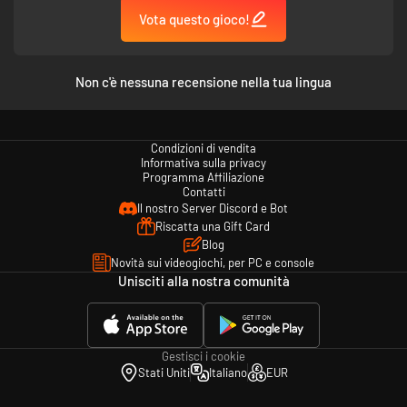
Vota questo gioco!
Non c'è nessuna recensione nella tua lingua
Interagisci con i pareri sempre mutevoli della Mente e tieni il ritmo a
Condizioni di vendita
tempo con il mondo.
Informativa sulla privacy
Programma Affiliazione
Contatti
Il nostro Server Discord e Bot
Riscatta una Gift Card
Blog
Novità sui videogiochi, per PC e console
Unisciti alla nostra comunità
Gestisci i cookie
Stati Uniti
Italiano
EUR