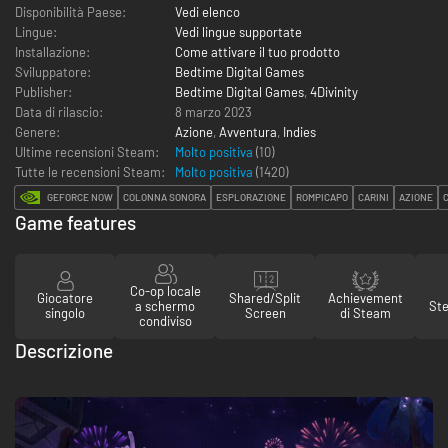
Disponibilità Paese:
Vedi elenco
Lingue:
Vedi lingue supportate
Installazione:
Come attivare il tuo prodotto
Sviluppatore:
Bedtime Digital Games
Publisher:
Bedtime Digital Games
,
4Divinity
Data di rilascio:
8 marzo 2023
Genere:
Azione
,
Avventura
,
Indies
Ultime recensioni Steam:
Molto positiva
(10)
Tutte le recensioni Steam:
Molto positiva
(
1420
)
GEFORCE NOW
COLONNA SONORA
ESPLORAZIONE
ROMPICAPO
CARINI
AZIONE
Game features
Co-op locale
Giocatore
Shared/Split
Achievement
a schermo
St
singolo
Screen
di Steam
condiviso
Descrizione