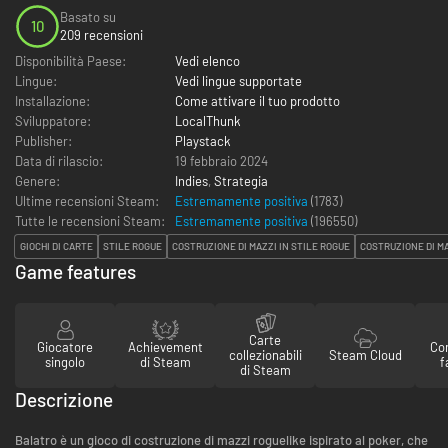
Basato su
10
209 recensioni
Disponibilità Paese:
Vedi elenco
Lingue:
Vedi lingue supportate
Installazione:
Come attivare il tuo prodotto
Sviluppatore:
LocalThunk
Publisher:
Playstack
Data di rilascio:
19 febbraio 2024
Genere:
Indies
,
Strategia
Ultime recensioni Steam:
Estremamente positiva
(1783)
Tutte le recensioni Steam:
Estremamente positiva
(
196550
)
GIOCHI DI CARTE
STILE ROGUE
COSTRUZIONE DI MAZZI IN STILE ROGUE
COSTRUZIONE DI M
Game features
Carte
Giocatore
Achievement
Con
collezionabili
Steam Cloud
singolo
di Steam
f
di Steam
Descrizione
Balatro è un gioco di costruzione di mazzi roguelike ispirato al poker, che