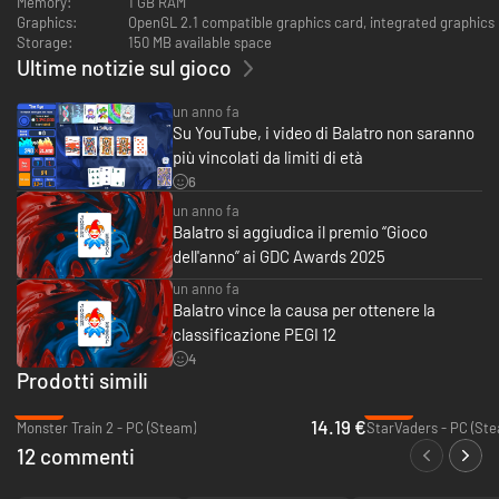
notevolmente il corso della sessione di gioco.
Memory:
1 GB RAM
Modalità campagna dettagliata con 8 difficoltà, nonché sessioni
Graphics:
OpenGL 2.1 compatible graphics card, integrated graphics
sfida, giornaliere e con seed selezionato dal giocatore.
Storage:
150 MB available space
Ultime notizie sul gioco
un anno fa
Su YouTube, i video di Balatro non saranno
più vincolati da limiti di età
6
un anno fa
Schiera abilmente una vasta gamma di potenti strumenti: mazzi, jolly,
Balatro si aggiudica il premio “Gioco
tarocchi, carte planetarie, carte spettrali e buoni di vario tipo. Usa questi
strumenti versatili per innescare combo frenetiche e sovraccaricare le
dell'anno” ai GDC Awards 2025
tue mani di poker, dando vita a sinergie elettrizzanti e adrenaliniche.
un anno fa
Balatro vince la causa per ottenere la
classificazione PEGI 12
4
Prodotti simili
-43%
-95%
14.19 €
Monster Train 2 - PC (Steam)
StarVaders - PC (St
12 commenti