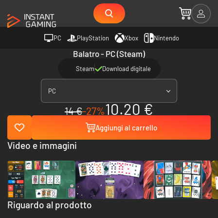
PC
PlayStation
Xbox
Nintendo
Balatro - PC (Steam)
Steam
Download digitale
PC
10.20 €
14 €
-27%
Aggiungi al carrello
Video e immagini
Riguardo al prodotto