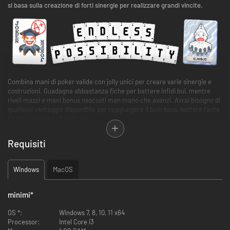
si basa sulla creazione di forti sinergie per realizzare grandi vincite.
Combina mani di poker valide con jolly unici per creare varie sinergie e
costruzioni. Guadagna abbastanza fiche per battere infidi bui, mentre
riveli mazzi e mani bonus nascosti man mano che avanzi. Avrai bisogno di
qualsiasi vantaggio disponibile per raggiungere il buio boss, battere l'ante
finale e assicurarti la vittoria.
Requisiti
Windows
MacOS
minimi
*
L'esperienza roguelike a tema poker definitiva.
OS *:
Windows 7, 8, 10, 11 x64
Possibilità infinite: ogni carta pescata, scartata o jolly può cambiare
Processor:
Intel Core i3