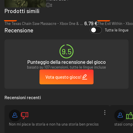
2
Prodotti simili
-55%
-68%
6.79 €
The Texas Chain Saw Massacre - Xbox One & Xbox Series X|S
The Evil Within - Xbo
Recensione
Tutte le lingue
9.5
Punteggio della recensione del gioco
basato su 107 recensioni, tutte le lingue incluse
Vota questo gioco!
Recensioni recenti
Non mi piace la storia e non ha una storia ben preciss
stasi comp