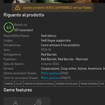
Questo prodotto NON È DISPONIBILE nel tuo Paese
Riguardo al prodotto
Basato su
9.5
107 recensioni
Disponibilità Paese:
Vedi elenco
Lingue:
Vedi lingue supportate
Installazione:
Come attivare il tuo prodotto
Voto:
PEGI 18
Sviluppatore:
Red Barrels
Publisher:
Red Barrels
,
Red Barrels - Montreal
Data di rilascio:
4 marzo 2024
Genere:
Cooperazione
,
Coop online
,
Azione
,
Avventura
,
I
Ultime recensioni Steam:
Molto positiva
(3369)
Tutte le recensioni Steam:
Molto positiva
(
109873
)
HORROR
CO-OP
HORROR DI SOPRAVVIVENZA
HORROR PSICOLOGICI
PRIMA PERSONA
PVE
Game features