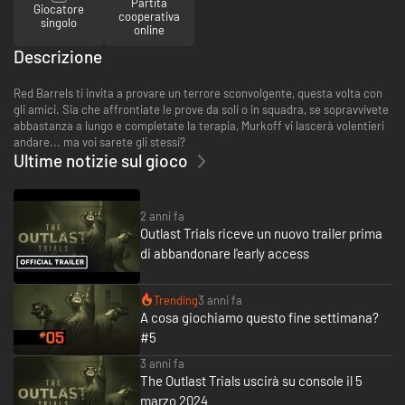
Partita
Giocatore
cooperativa
singolo
online
Descrizione
Red Barrels ti invita a provare un terrore sconvolgente, questa volta con
gli amici. Sia che affrontiate le prove da soli o in squadra, se sopravvivete
abbastanza a lungo e completate la terapia, Murkoff vi lascerà volentieri
andare... ma voi sarete gli stessi?
Ultime notizie sul gioco
2 anni fa
Outlast Trials riceve un nuovo trailer prima
di abbandonare l'early access
Trending
3 anni fa
A cosa giochiamo questo fine settimana?
#5
3 anni fa
The Outlast Trials uscirà su console il 5
marzo 2024