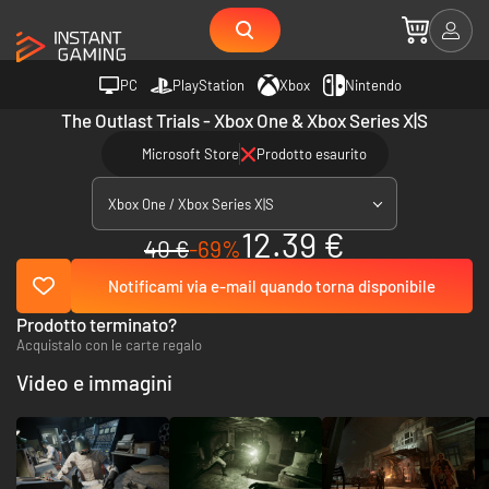
PC
PlayStation
Xbox
Nintendo
The Outlast Trials - Xbox One & Xbox Series X|S
Microsoft Store
Prodotto esaurito
Xbox One / Xbox Series X|S
12.39 €
40 €
-69%
Notificami via e-mail quando torna disponibile
Prodotto terminato?
Acquistalo con le carte regalo
Video e immagini