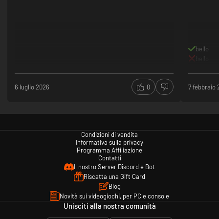
bello
bello
6 luglio 2026
0
7 febbraio
Condizioni di vendita
Informativa sulla privacy
Programma Affiliazione
Contatti
Il nostro Server Discord e Bot
Riscatta una Gift Card
Blog
Novità sui videogiochi, per PC e console
Unisciti alla nostra comunità