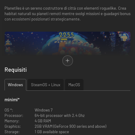
Planetiles è un sereno costruttore di città con elementi roguelike. Crea
habitat naturali su pianeti remoti mentre svolgi missioni e guadagni bonus
con ecosistemi posizionati strategicamente.
Requisiti
Windows
SteamOS + Linux
MacOS
minimi
*
OS *:
Windows 7
Processor:
64-bit processor with 2.4 Ghz
Memory:
4 GB RAM
Graphics:
2GB VRAM (GeForce 900 series and above)
Storage:
1 GB available space