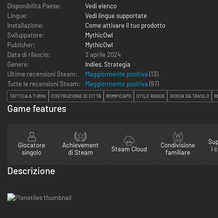
Disponibilità Paese:
Vedi elenco
Lingue:
Vedi lingue supportate
Installazione:
Come attivare il tuo prodotto
Sviluppatore:
MythicOwl
Publisher:
MythicOwl
Data di rilascio:
2 aprile 2024
Genere:
Indies
,
Strategia
Ultime recensioni Steam:
Maggiormente positiva
(13)
Tutte le recensioni Steam:
Maggiormente positiva
(
97
)
TATTICA A TURNI
COSTRUZIONE DI CITTÀ
ROMPICAPO
STILE ROGUE
GIOCHI DA TAVOLO
R
Game features
Sup
Giocatore
Achievement
Condivisione
Steam Cloud
i 
singolo
di Steam
familiare
Descrizione