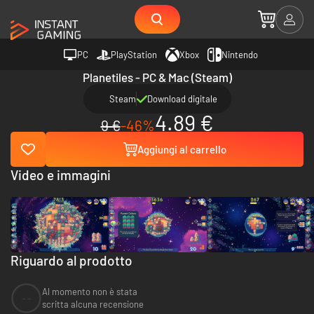
PC
PlayStation
Xbox
Nintendo
Planetiles - PC & Mac (Steam)
Steam
Download digitale
4.89 €
9 €
-46%
Aggiungi al carrello
Video e immagini
Riguardo al prodotto
Al momento non è stata
--
scritta alcuna recensione