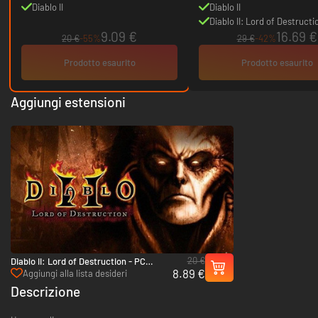
Diablo II
Diablo II
Diablo II: Lord of Destructi
9.09 €
16.69 €
20 €
-55%
29 €
-42%
Prodotto esaurito
Prodotto esaurito
Aggiungi estensioni
20 €
Diablo II: Lord of Destruction - PC
8.89 €
(Battle.net)
Aggiungi alla lista desideri
Descrizione