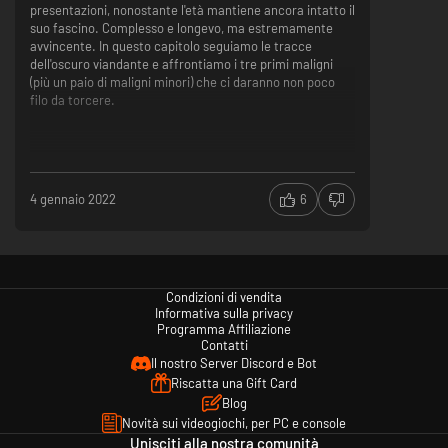
presentazioni, nonostante l'età mantiene ancora intatto il
suo fascino. Complesso e longevo, ma estremamente
avvincente. In questo capitolo seguiamo le tracce
dell'oscuro viandante e affrontiamo i tre primi maligni
(più un paio di maligni minori) che ci daranno non poco
filo da torcere.
4 gennaio 2022
6
Condizioni di vendita
Informativa sulla privacy
Programma Affiliazione
Contatti
Il nostro Server Discord e Bot
Riscatta una Gift Card
Blog
Novità sui videogiochi, per PC e console
Unisciti alla nostra comunità