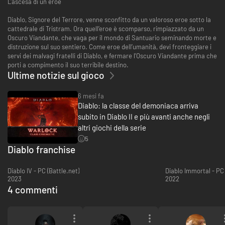
L'ascesa di un eroe
Diablo, Signore del Terrore, venne sconfitto da un valoroso eroe sotto la
cattedrale di Tristram. Ora quell’eroe è scomparso, rimpiazzato da un
Oscuro Viandante, che vaga per il mondo di Santuario seminando morte e
distruzione sul suo sentiero. Come eroe dell’umanità, devi fronteggiare i
servi dei malvagi fratelli di Diablo, e fermare l’Oscuro Viandante prima che
porti a compimento il suo terribile destino.
Ultime notizie sul gioco
6 mesi fa
Diablo: la classe del demoniaca arriva
subito in Diablo II e più avanti anche negli
altri giochi della serie
5
Diablo franchise
Diablo IV - PC (Battle.net)
Diablo Immortal - PC 
2023
2022
4 commenti