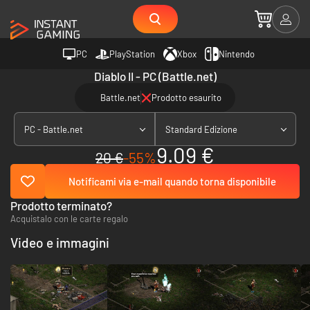
PC
PlayStation
Xbox
Nintendo
Diablo II - PC (Battle.net)
Battle.net
Prodotto esaurito
PC - Battle.net
Standard Edizione
9.09 €
20 €
-55%
Notificami via e-mail quando torna disponibile
Prodotto terminato?
Acquistalo con le carte regalo
Video e immagini