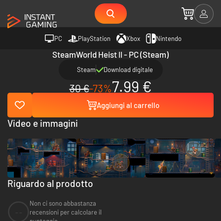
PC
PlayStation
Xbox
Nintendo
SteamWorld Heist II - PC (Steam)
Steam
Download digitale
7.99 €
30 €
-73%
Aggiungi al carrello
Video e immagini
Riguardo al prodotto
Non ci sono abbastanza
--
recensioni per calcolare il
punteggio