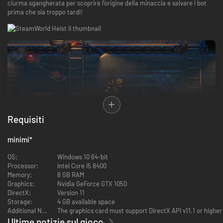
ciurma sgangherata per scoprire l'origine della minaccia e salvare i bot
prima che sia troppo tardi!
Requisiti
minimi
*
OS:
Windows 10 64-bit
Processor:
Intel Core i5 8400
IL MEGLIO DELLA STRATEGIA A TURNI
Memory:
8 GB RAM
Immergiti in un'esperienza strategica migliorata che sviluppa le
Graphics:
Nvidia GeForce GTX 1050
apprezzate meccaniche di SteamWorld Heist. Ogni mossa conta mentre
DirectX:
Version 11
pianifichi i turni, posizioni la ciurma e prendi la mira per ogni colpo. Fai
Storage:
4 GB available space
rimbalzare i proiettili e usa l'ambiente per cogliere i nemici alla sprovvista,
Additional Notes:
The graphics card must support DirectX API v11.1 or higher
ma ricorda: la vittoria dipende da una strategia ragionata, non solo da un
Ultime notizie sul gioco
grilletto facile.