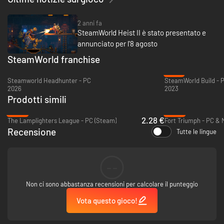
2 anni fa
SteamWorld Heist II è stato presentato e
annunciato per l'8 agosto
SteamWorld franchise
-78%
Steamworld Headhunter - PC
SteamWorld Build - 
2026
2023
Prodotti simili
-95%
-94%
2.28 €
The Lamplighters League - PC (Steam)
Fort Triumph - PC & 
Recensione
Tutte le lingue
NUOVE ACQUE, NUOVE AVVENTURE
--
Attraversa l'oceano nel tuo fidato sottomarino. Affronta combattimenti
navali in tempo reale e guida la ciurma in battaglie strategiche,
Non ci sono abbastanza recensioni per calcolare il punteggio
scoprendo tesori nascosti a ogni ondata. In qualità di capitano, le tue
decisioni plasmano il tuo viaggio nel Mar Grande.
Vota questo gioco!