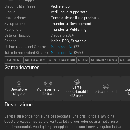
Disponibilità Paese:
Vedi elenco
Lingue:
Vedi lingue supportate
Installazione:
Come attivare il tuo prodotto
Sviluppatore:
Thunderful Development
Publisher:
Thunderful Publishing
Data di rilascio:
7 agosto 2024
Genere:
Indies
,
RPG
,
Strategia
Ultime recensioni Steam:
Molto positiva
(22)
Tutte le recensioni Steam:
Molto positiva
(
2458
)
DIVERTENTI
TATTICA A TURNI
STRATEGIA A TURNI
A TURNI
STORIA BEN CURATA
GDR TA
Game features
Carte
Giocatore
Achievement
Con
collezionabili
Steam Cloud
singolo
di Steam
f
di Steam
Descrizione
La vita sulle onde non è una passeggiata: una crisi idrica si avvicina!
Questa preziosa risorsa è diventata letale, corrodendo arti metallici e
cuori meccanici. Vesti gli ingranaggi del capitano Leeway e guida la tua