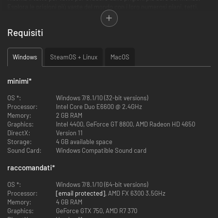
Esplora le prigioni più vaste del mondo con i loro numerosi piani, tetti,
condotti e tunnel sotterranei.
Rispetta le regole della prigione, presentati agli appelli, esegui le mansioni
Requisiti
e segui una rigida routine, mentre progetti di nascosto la tua fuga per la
libertà!
I tuoi folli tentativi di evasione ti porteranno nei luoghi più incredibili, dalla
Windows
SteamOS + Linux
MacOS
gelida Fort Tundra a un treno diretto a tutta velocità verso il deserto, fino
addirittura all'ultima frontiera!
minimi
*
OS *:
Windows 7/8.1/10 (32-bit versions)
Processor:
Intel Core Duo E6600 @ 2.4GHz
Memory:
2 GB RAM
Graphics:
Intel 4400, GeForce GT 8800, AMD Radeon HD 4650
DirectX:
Version 11
Storage:
4 GB available space
Sound Card:
Windows Compatible Sound card
Personalizza il TUO detenuto!
raccomandati
*
Rendi unico e personale il tuo prigioniero. Scegli tra una miriade di
OS *:
Windows 7/8.1/10 (64-bit versions)
personalizzazioni per rendere unico il tuo personaggio. È importante
Processor:
[email protected]
, AMD FX 6300 3.5GHz
curare il proprio look mentre si studia il piano di evasione perfetto!
Memory:
4 GB RAM
Graphics:
GeForce GTX 750, AMD R7 370