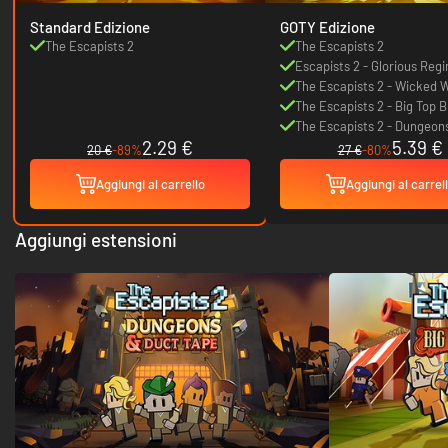
Standard Edizione
GOTY Edizione
The Escapists 2
The Escapists 2
Escapists 2 - Glorious Reg
Prison
The Escapists 2 - Wicked 
The Escapists 2 - Big Top 
The Escapists 2 - Dungeon
2.29 €
5.39 €
Duct Tape
20 €
-89%
27 €
-80%
Aggiungi al carrello
Aggiungi al carrel
Aggiungi estensioni