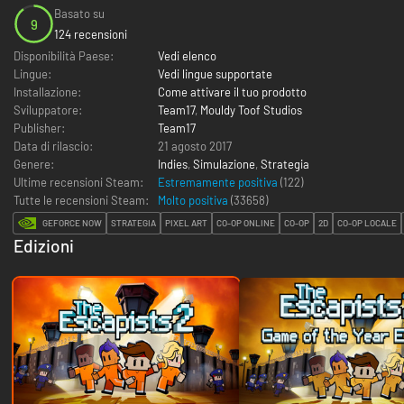
Basato su
9
124 recensioni
Disponibilità Paese:
Vedi elenco
Lingue:
Vedi lingue supportate
Installazione:
Come attivare il tuo prodotto
Sviluppatore:
Team17
,
Mouldy Toof Studios
Publisher:
Team17
Data di rilascio:
21 agosto 2017
Genere:
Indies
,
Simulazione
,
Strategia
Ultime recensioni Steam:
Estremamente positiva
(122)
Tutte le recensioni Steam:
Molto positiva
(
33658
)
GEFORCE NOW
STRATEGIA
PIXEL ART
CO-OP ONLINE
CO-OP
2D
CO-OP LOCALE
Edizioni