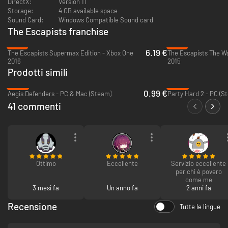
DirectX:
Version 11
Storage:
4 GB available space
Sound Card:
Windows Compatible Sound card
The Escapists franchise
-74%
-91%
6.19 €
The Escapists Supermax Edition - Xbox One
2016
2015
Prodotti simili
Crea la tua squadra di fuga!
-95%
-85%
0.99 €
Aegis Defenders - PC & Mac (Steam)
Party Hard 2 - PC (S
Unisciti a un massimo di 3 amici per creare la squadra perfetta con cui
41 commenti
azzardare folli tentativi di fuga! Accedi online o raduna i tuoi amici sul
divano e preparati a vivere una losca avventura! Insieme a loro, potrai
progettare piani di fuga ancora più azzardati e complessi.
Ami la competizione? Tuffati nella modalità VS e dimostra di avere le
capacità per evadere da qualsiasi prigione più velocemente dei tuoi
amici. Se il tuo piano fallisce, regola i conti con il tuo avversario nel
Ottimo
Eccellente
Servizio eccellente
cortile della prigione!
per chi è povero
come me
3 mesi fa
Un anno fa
2 anni fa
Recensione
Tutte le lingue