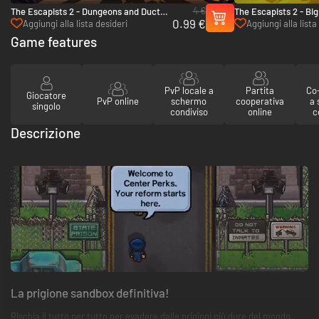
4 €
The Escapists 2 - Dungeons and Duct
The Escapists 2 - Bi
0.99 €
Tape - PC & Mac (Steam)
& Mac (Steam)
Aggiungi alla lista desideri
Aggiungi alla lista
Game features
PvP locale a
Partita
Co-
Giocatore
PvP online
schermo
cooperativa
a
singolo
condiviso
online
c
Descrizione
La prigione sandbox definitiva!
Rischia il tutto per tutto per evadere dalle prigioni più dure del mondo.