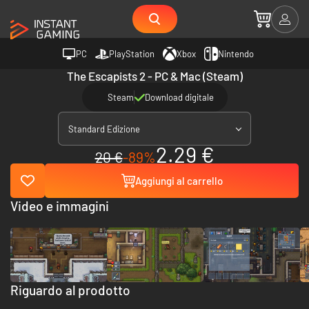
PC
PlayStation
Xbox
Nintendo
The Escapists 2 - PC & Mac (Steam)
Steam
Download digitale
Standard Edizione
2.29 €
20 €
-89%
Aggiungi al carrello
Video e immagini
Riguardo al prodotto