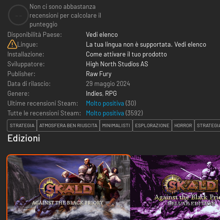
Non ci sono abbastanza
--
recensioni per calcolare il
punteggio
Disponibilità Paese:
Vedi elenco
Lingue:
La tua lingua non è supportata. Vedi elenco
Installazione:
Come attivare il tuo prodotto
Sviluppatore:
High North Studios AS
Publisher:
Raw Fury
Data di rilascio:
29 maggio 2024
Genere:
Indies
,
RPG
Ultime recensioni Steam:
Molto positiva
(30)
Tutte le recensioni Steam:
Molto positiva
(
3592
)
STRATEGIA
ATMOSFERA BEN RIUSCITA
MINIMALISTI
ESPLORAZIONE
HORROR
STRATEGIA
Edizioni