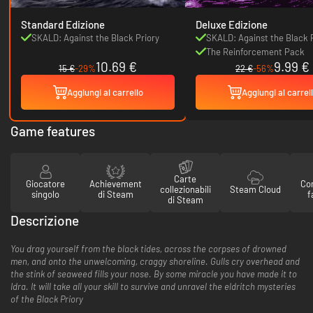
Standard Edizione
Deluxe Edizione
SKALD: Against the Black Priory
SKALD: Against the Black 
The Reinforcement Pack
10.69 €
9.99 €
15 €
-29%
22 €
-56%
Aggiungi al carrello
Aggiungi al carrel
Game features
Carte
Giocatore
Achievement
Con
collezionabili
Steam Cloud
singolo
di Steam
f
di Steam
Descrizione
You drag yourself from the black tides, across the corpses of drowned
men, and onto the unwelcoming, craggy shoreline. Gulls cry overhead and
the stink of seaweed fills your nose. By some miracle you have made it to
Idra. It will take all your skill to survive and unravel the eldritch mysteries
of the Black Priory