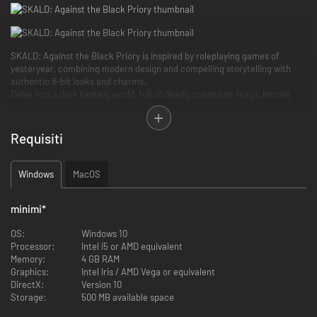
SKALD: Against the Black Priory is inspired by roleplaying games of
yesteryear, combining modern design and compelling storytelling with
authentic 8-bit looks and charms.
Delve into a dark fantasy world, full of deadly creatures, tragic heroes,
and lovecraftian horror for an epic retro-style adventure rich in
exploration and tactical, turn-based combat.
Do you have what it takes to lead a company of broken heroes from the
Requisiti
tainted shores of Idra to the gates of the Black Priory - and beyond?
Windows
MacOS
minimi
*
OS:
Windows 10
Processor:
Intel i5 or AMD equivalent
Memory:
4 GB RAM
Graphics:
Intel Iris / AMD Vega or equivalent
DirectX:
Version 10
Storage:
500 MB available space