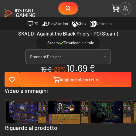
PC
PlayStation
Xbox
Nintendo
SKALD: Against the Black Priory - PC (Steam)
Steam
Download digitale
Standard Edizione
10.69 €
15 €
-29%
Aggiungi al carrello
Video e immagini
Riguardo al prodotto