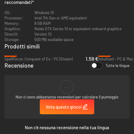
raccomandati
*
OS:
Windows 10
Processor:
Intel 7th Gen or AMD equivalent
Memory:
8 GB RAM
Graphics:
Nvida GTX Series 10 or equivalent onboard graphics
DirectX:
Version 10
Storage:
500 MB available space
Prodotti simili
-95%
-96%
1.59 €
SpellForce: Conquest of Eo - PC (Steam)
Inkulinati - PC & Mac
Recensione
Tutte le lingue
Gather your party
Lead a band of broken heroes through challenging turn-based combat
scenarios as you cleave, blast or stealth your way through deadly enemies
--
of all definitions. Equip your heroes using a modern inventory system,
fulfil objectives through quest logs, read journals to discover hidden
Non ci sono abbastanza recensioni per calcolare il punteggio
secrets. And if the action is still a bit too hot to handle, auto-resolve to
bypass conflict entirely.
Vota questo gioco!
Non c'è nessuna recensione nella tua lingua