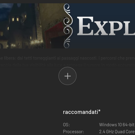
 libera: dai tetti torreggianti ai passaggi nascosti, i percorsi che pren
traccia della tua visibilità alla luce e propaga il rumore in modo accura
raccomandati
*
OS:
Windows 10 64-bit
Processor:
2.4 GHz Quad Core