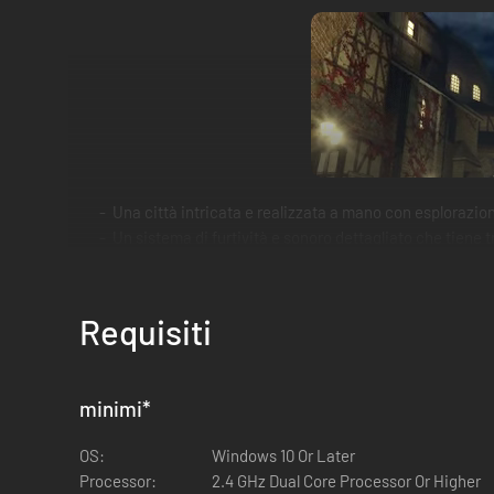
Una città intricata e realizzata a mano con esplorazione
Un sistema di furtività e sonoro dettagliato che tiene 
rumore.
Requisiti
minimi
*
OS:
Windows 10 Or Later
Processor:
2.4 GHz Dual Core Processor Or Higher