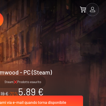
mwood - PC (Steam)
Steam
Prodotto esaurito
5.89 €
19 €
-70%
ami via e-mail quando torna disponibile