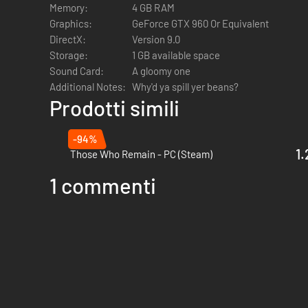
Un arsenale unico per affrontare qualsiasi situazione:
Memory:
4 GB RAM
fucile arpione con lancia-corda e altro ancora.
Graphics:
GeForce GTX 960 Or Equivalent
DirectX:
Version 9.0
Interattività approfondita del giocatore, dal chinarsi per
Storage:
1 GB available space
Sound Card:
A gloomy one
Additional Notes:
Why'd ya spill yer beans?
Prodotti simili
-94%
1.
Those Who Remain - PC (Steam)
1 commenti
Una moltitudine di abitanti spettrali e mostri dai sensi 
Gloomwood è piena di oggetti da raccogliere, lanciare, 