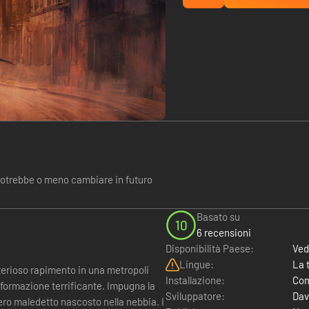
potrebbe o meno cambiare in futuro
Basato su
10
6 recensioni
Disponibilità Paese:
Ved
Lingue:
La 
terioso rapimento in una metropoli
Installazione:
Com
sformazione terrificante. Impugna la
Sviluppatore:
Dav
ero maledetto nascosto nella nebbia. I