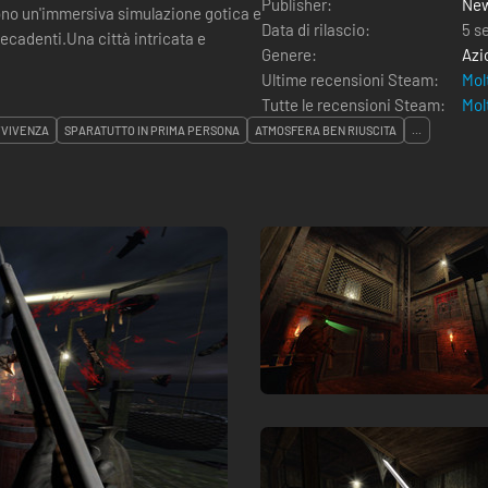
Publisher:
New
ono un'immersiva simulazione gotica e
Data di rilascio:
5 s
decadenti.Una città intricata e
Genere:
Azi
Ultime recensioni Steam:
Mol
Tutte le recensioni Steam:
Mol
VVIVENZA
SPARATUTTO IN PRIMA PERSONA
ATMOSFERA BEN RIUSCITA
...