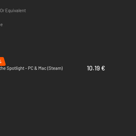
nna doppia pieghevole, trappole posizionate a mano, un
Or Equivalent
ettili nelle armi da fuoco e arrampicarsi sui cornicioni.
ce
%
10.19 €
the Spotlight - PC & Mac (Steam)
a caccia di cadaveri.
 più di quanto tu possa immaginare...