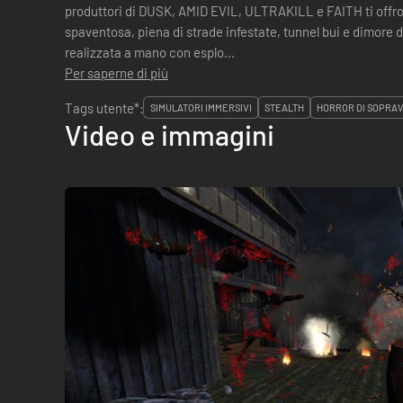
produttori di DUSK, AMID EVIL, ULTRAKILL e FAITH ti offr
spaventosa, piena di strade infestate, tunnel bui e dimore 
realizzata a mano con esplo...
Per saperne di più
Tags utente*:
SIMULATORI IMMERSIVI
STEALTH
HORROR DI SOPRA
Video e immagini