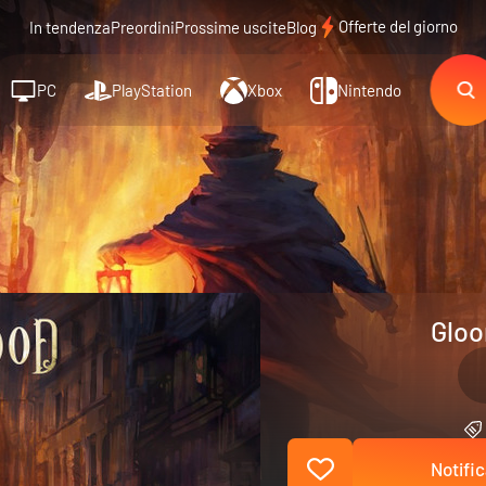
Offerte del giorno
In tendenza
Preordini
Prossime uscite
Blog
PC
PlayStation
Xbox
Nintendo
Gloo
Notific