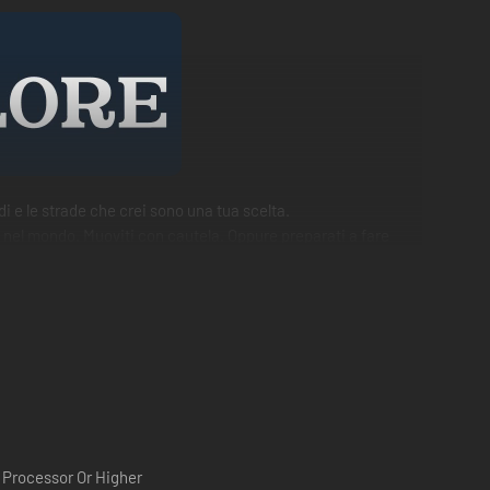
di e le strade che crei sono una tua scelta.
to nel mondo. Muoviti con cautela. Oppure preparati a fare
 Processor Or Higher