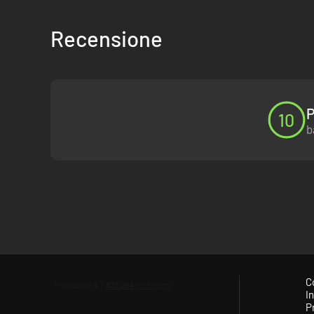
Recensione
P
10
b
C
In
P