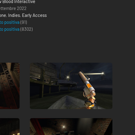
 Blood Interactive
ettembre 2022
one
,
Indies
,
Early Access
to positiva
(91)
to positiva
(
8302
)