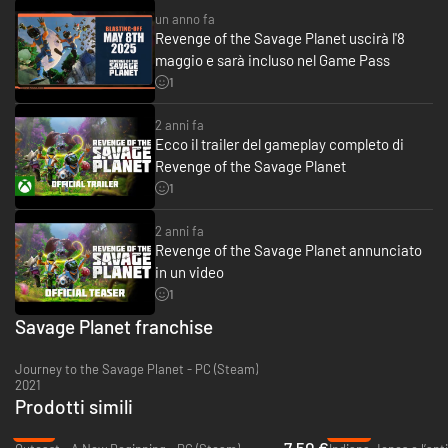
custodiscile nei recinti vicino al tuo Habitat!
un anno fa
Revenge of the Savage Planet uscirà l'8
maggio e sarà incluso nel Game Pass
1
2 anni fa
Ecco il trailer del gameplay completo di
Revenge of the Savage Planet
1
2 anni fa
QUATTRO PIANETI DA ESPLORARE
Revenge of the Savage Planet annunciato
Quattro grandi e vivaci mondi da esplorare, ognuno con le proprie piante e
in un video
creature strane e meravigliose. Scansiona tutto, cataloga tutto e
1
completa gli esperimenti per aumentare il tuo livello scienza... che
Savage Planet franchise
sblocca nuove ed entusiasmanti attrezzature! Inoltre... potrebbero
esserci più di quattro pianeti. Forse.
Journey to the Savage Planet - PC (Steam)
2021
Prodotti simili
-81%
-30%
7.50 €