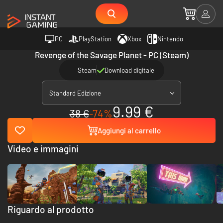
PC
PlayStation
Xbox
Nintendo
Revenge of the Savage Planet - PC (Steam)
Steam
Download digitale
Standard Edizione
9.99 €
38 €
-74%
Aggiungi al carrello
Video e immagini
Riguardo al prodotto