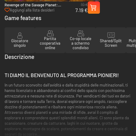
10 €
Revenge of the Savage Planet:
7.19 €
Aggiornamento Collezionista Cosmico -
Aggiungi alla lista desideri
PC (Steam)
Game features
Partita
Co-op locale
Giocatore
Shared/Split
Mult
cooperativa
a schermo
singolo
Screen
multi
online
condiviso
Descrizione
TI DIAMO IL BENVENUTO AL PROGRAMMA PIONIERI!
In un futuro sconvolto dall'avidità e dalla stupidità delle multinazionali, ti
hanno licenziato e abbandonato ai confini dello spazio con pochissima
attrezzatura e nessuna rete di sicurezza. Per vendicarti dei tuoi ex datori
di lavoro e tornare sulla Terra, dovrai esplorare ogni angolo, raccogliere
dozzine di potenziamenti e ribaltare ogni misteriosa roccia aliena.
Attraverso diversi pianeti e una miriade di sfide, avrai il compito di
esplorare e comprendere questi splendidi mondi alieni. Ci sono piante da
scansionare, creature da catturare, laghi in cui nuotare, grotte da
esplorare, montagne da scalare, potenziamenti da creare e centinaia di
segreti da scoprire...