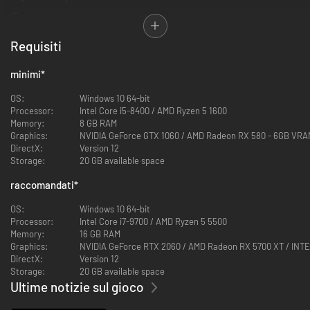
CO-OP DINAMICA
Requisiti
Gioca con il tuo migliore amico, partner o creatura infernale su qualsiasi
minimi
*
piattaforma! O meglio ancora, vivi la gioia nostalgica di sederti sullo
stesso divano e giocare sullo stesso schermo con la persona che ami.
OS:
Windows 10 64-bit
Come ai vecchi tempi, quando il mondo era giovane ed eravamo felici.
Processor:
Intel Core i5-8400 / AMD Ryzen 5 1600
Memory:
8 GB RAM
Graphics:
NVIDIA GeForce GTX 1060 / AMD Radeon RX 580 - 6GB VRA
DirectX:
Version 12
Storage:
20 GB available space
raccomandati
*
OS:
Windows 10 64-bit
Processor:
Intel Core i7-9700 / AMD Ryzen 5 5500
Memory:
16 GB RAM
Graphics:
NVIDIA GeForce RTX 2060 / AMD Radeon RX 5700 XT / INTE
ENTUSIASMANTI NUOVE ABILITÀ E STRUMENTI
DirectX:
Version 12
Storage:
20 GB available space
Corri, salta, spara, macina, calpesta, schiva, scivola, usa la frusta e il
Ultime notizie sul gioco
rampino per farti strada nel mondo! Sperimenta 3 diversi tipi di
gameplay! Cattura e prendi al lazo decine di strane creature e