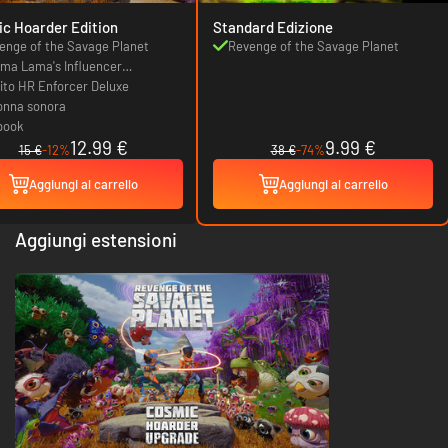
c Hoarder Edition
Standard Edizione
enge of the Savage Planet
Revenge of the Savage Planet
ma Lama's Influencer
elerator Program + Rewards
bito HR Enforcer Deluxe
onna sonora
book
12.99 €
9.99 €
15 €
-12%
38 €
-74%
Aggiungi al carrello
Aggiungi al carrello
Aggiungi estensioni