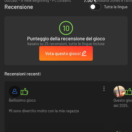
Outcast - A New Beginning - PC (Steam)
Recensione
Tutte le lingue
10
COLLEZIONISMO INTERGALATTICO
Punteggio della recensione del gioco
basato su 25 recensioni, tutte le lingue incluse
Piante aliene! Creature bizzarre! Attrezzature eccitanti! Strane rocce!
Ogni pianeta è pieno di angoli e nascondigli che celano ogni sorta di
Vota questo gioco!
ricompense e segreti. Molti dei quali possono essere esposti con orgoglio
nel tuo Espositore spaziale unico e personalizzabile.
Recensioni recenti
Bellissimo gioco
Questo gio
del 2025.
Mi sono divertito molto con la mia ragazza