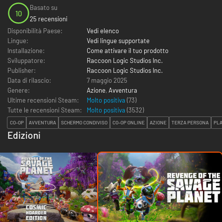
Basato su
10
25 recensioni
Disponibilità Paese:
Vedi elenco
Lingue:
Vedi lingue supportate
Installazione:
Come attivare il tuo prodotto
Sviluppatore:
Raccoon Logic Studios Inc.
Publisher:
Raccoon Logic Studios Inc.
Data di rilascio:
7 maggio 2025
Genere:
Azione
,
Avventura
Ultime recensioni Steam:
Molto positiva
(73)
Tutte le recensioni Steam:
Molto positiva
(
3532
)
CO-OP
AVVENTURA
SCHERMO CONDIVISO
CO-OP ONLINE
AZIONE
TERZA PERSONA
PL
Edizioni