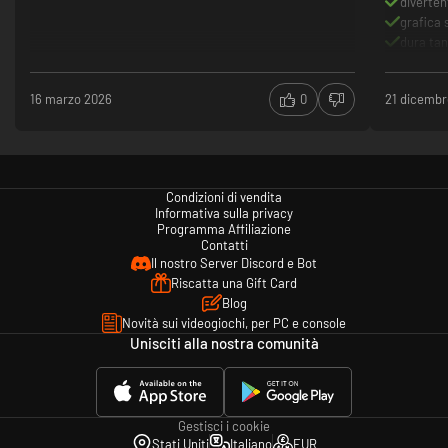
diverten
grafica
dura ta
16 marzo 2026
0
21 dicembr
Condizioni di vendita
Informativa sulla privacy
Programma Affiliazione
Contatti
Il nostro Server Discord e Bot
Riscatta una Gift Card
Blog
Novità sui videogiochi, per PC e console
Unisciti alla nostra comunità
Gestisci i cookie
Stati Uniti
Italiano
EUR