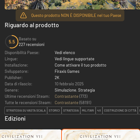
Questo prodotto NON È DISPONIBILE nel tuo Paese
Riguardo al prodotto
Basato su
5.5
227 recensioni
Disponibilità Paese:
Vedi elenco
Lingue:
Vedi lingue supportate
Installazione:
Come attivare il tuo prodotto
Sviluppatore:
Firaxis Games
Publisher:
2K
Data di rilascio:
10 febbraio 2025
Genere:
Simulazione
,
Strategia
Ultime recensioni Steam:
Contrastante
(773)
Tutte le recensioni Steam:
Contrastante
(
58191
)
STRATEGIA SU VASTA SCALA
STORICI
STRATEGIA
MILITARI
4X
COSTRUZIONE DI CITTÀ
Edizioni