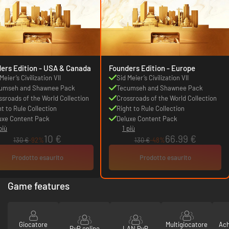
Founders Edition - USA & Canada
Founders Edition - Europe
Meier’s Civilization VII
Sid Meier’s Civilization VII
umseh and Shawnee Pack
Tecumseh and Shawnee Pack
ssroads of the World Collection
Crossroads of the World Collection
ht to Rule Collection
Right to Rule Collection
uxe Content Pack
Deluxe Content Pack
più
1 più
10 €
66.99 €
130 €
-92%
130 €
-48%
Prodotto esaurito
Prodotto esaurito
Game features
Giocatore
Multigiocatore
Ach
PvP online
LAN PvP