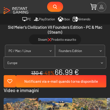
PC
PlayStation
Xbox
Nintendo
Sid Meier’s Civilization VII Founders Edition - PC & Mac
(Steam)
Steam
Prodotto esaurito
PC / Mac / Linux
Founders Edition
Europe
66.99 €
130 €
-48%
Notificami via e-mail quando torna disponibile
Video e immagini