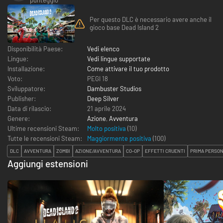
Per questo DLC è necessario avere anche il
gioco base Dead Island 2
Disponibilità Paese:
Vedi elenco
Lingue:
Vedi lingue supportate
Installazione:
Come attivare il tuo prodotto
Voto:
PEGI 18
Sviluppatore:
Dambuster Studios
Publisher:
Deep Silver
Data di rilascio:
21 aprile 2024
Genere:
Azione
,
Avventura
Ultime recensioni Steam:
Molto positiva
(10)
Tutte le recensioni Steam:
Maggiormente positiva
(
100
)
DLC
AVVENTURA
ZOMBI
AZIONE/AVVENTURA
CO-OP
EFFETTI CRUENTI
PRIMA PERSO
Aggiungi estensioni