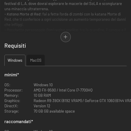
festival di L.A, dove dovrai esplorare le macerie del SoLA e scongiurare
una minaccia ultraterrena.
- Katana Morte di Red
: fai a fette l'orda di zombi con la katana Morte di
Red, che ti conferisce a ogni uccisione un aumento temporaneo dei danni
che infliggi.
- Pacchetto personaggio Dani regina gaelica
: tra la grandine, il sangue e il
fuoco, il muro di barbigli e il clangore dell'acciaio, personalizza Dani con
un costume e un'arma originali della collezione Passerella di Hell-A.
Requisiti
Windows
MacOS
minimi
*
OS:
Windows 10
Processor:
AMD FX-9590 / Intel Core i7-7700HQ
Memory:
10 GB RAM
Graphics:
Radeon R9 390X (8192 VRAM) / GeForce GTX 1060 (6144 VR
DirectX:
Version 12
Storage:
70 GB GB available space
raccomandati
*