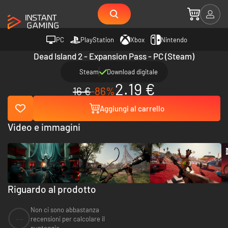
PC
PlayStation
Xbox
Nintendo
Dead Island 2 - Expansion Pass - PC (Steam)
Steam
Download digitale
2.19 €
16 €
-86%
Aggiungi al carrello
Video e immagini
Riguardo al prodotto
Non ci sono abbastanza
--
recensioni per calcolare il
punteggio