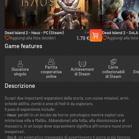
7 €
Dead Island 2 - Haus - PC (Steam)
Dead Island 2 - SoLA
1.79 €
Aggiungi alla lista desideri
Aggiungi alla lista
Game features
Partita
Carte
Giocatore
Achievement
cooperativa
collezionabili
St
singolo
di Steam
online
di Steam
Descrizione
Scopri due importanti espansioni della storia, con nuove missioni, armi,
schede abilità, zombi e aree di Hell-A da esplorare.
Il pass di espansione include:
- Haus
: perditi in un incubo da horror psicologico mentre esplori una
misteriosa villa a Malibu. Abbandonati alla follia, alla dissolutezza e al
massacro, in un luogo dove sopravvivere significa affrontare nuovi orrori
inaspettati.
- SoLA
: un enigmatico messaggio di avvertimento ti porta al più famoso