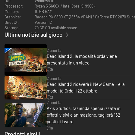
OS:
Windows 10
Processor:
Ryzen 5 5600X / Intel Core i9-9900k
Memory:
10 GB RAM
Graphics:
Radeon RX 6800 XT (16384 VRAM) / GeForce RTX 2070 Supe
DirectX:
Version 12
Storage:
70 GB GB available space
Ultime notizie sul gioco
2 anni fa
Dead Island 2: la modalità orda viene
presentata in un video
5
2 anni fa
Dead Island 2 riceverà il New Game + e la
modalità Orda il 22 ottobre
3
2 anni fa
Axis Studios, l'azienda specializzata in
effetti visivi e animazione, taglierà 162
posti di lavoro
6
Prodotti simili