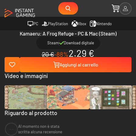
PC
PlayStation
Xbox
Nintendo
Kamaeru: A Frog Refuge - PC & Mac (Steam)
Steam
Download digitale
2.29 €
20 €
-88%
Aggiungi al carrello
Video e immagini
Riguardo al prodotto
Al momento non è stata
--
scritta alcuna recensione