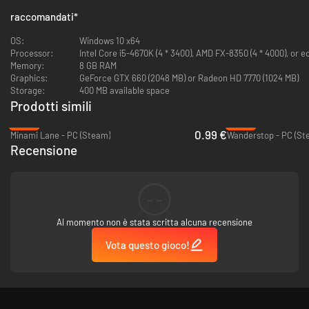
raccomandati
*
OS:
Windows 10 x64
Processor:
Intel Core i5-4670K (4 * 3400), AMD FX-8350 (4 * 4000), or e
Memory:
8 GB RAM
Graphics:
GeForce GTX 660 (2048 MB) or Radeon HD 7770 (1024 MB)
Storage:
400 MB available space
Prodotti simili
-80%
-60%
0.99 €
Minami Lane - PC (Steam)
Wanderstop - PC (St
Recensione
Nutrite, allevate, collezionate e crescete tutte le oltre 500 rane del gioco!
Sta a te scoprire
il segreto per attirare nuove e adorabili rane. Puoi completare la tua
--
collezione sbloccando
tutti i colori rari attraverso uno speciale minigioco di riproduzione.
Al momento non è stata scritta alcuna recensione
Quando nuove rane si
uniscono al tuo rifugio, usa la fotocamera del gioco per fotografarle e
Vota questo gioco!
collezionarle per il
tuo frogedex !