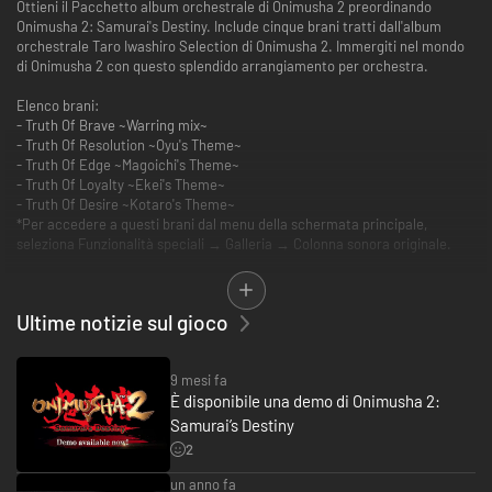
Ottieni il Pacchetto album orchestrale di Onimusha 2 preordinando
Onimusha 2: Samurai's Destiny. Include cinque brani tratti dall'album
orchestrale Taro Iwashiro Selection di Onimusha 2. Immergiti nel mondo
di Onimusha 2 con questo splendido arrangiamento per orchestra.
Elenco brani:
- Truth Of Brave ~Warring mix~
- Truth Of Resolution ~Oyu's Theme~
- Truth Of Edge ~Magoichi's Theme~
- Truth Of Loyalty ~Ekei's Theme~
- Truth Of Desire ~Kotaro's Theme~
*Per accedere a questi brani dal menu della schermata principale,
seleziona Funzionalità speciali → Galleria → Colonna sonora originale.
Riceverai inoltre questo pacchetto di oggetti da usare durante il gioco:
- Erba x3
Ultime notizie sul gioco
- Medicina x2
- Medicina segreta x1
- Liquido magico speciale x2
9 mesi fa
- Medicina perfetta x1
È disponibile una demo di Onimusha 2:
- Talismano x1
- Anima rossa x10.000
Samurai’s Destiny
2
I contenuti appariranno dopo aver incontrato Takajo nelle prime fasi del
gioco. Se hai già incontrato Takajo, i contenuti appariranno selezionando
un anno fa