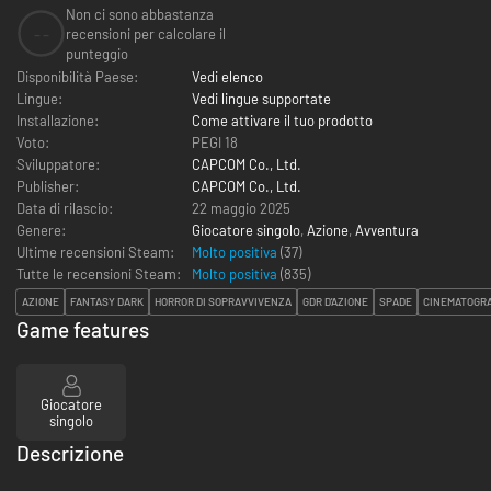
Non ci sono abbastanza
--
recensioni per calcolare il
punteggio
Disponibilità Paese:
Vedi elenco
Lingue:
Vedi lingue supportate
Installazione:
Come attivare il tuo prodotto
Voto:
PEGI 18
Sviluppatore:
CAPCOM Co., Ltd.
Publisher:
CAPCOM Co., Ltd.
Data di rilascio:
22 maggio 2025
Genere:
Giocatore singolo
,
Azione
,
Avventura
Ultime recensioni Steam:
Molto positiva
(37)
Tutte le recensioni Steam:
Molto positiva
(
835
)
AZIONE
FANTASY DARK
HORROR DI SOPRAVVIVENZA
GDR D'AZIONE
SPADE
CINEMATOGRA
Game features
Giocatore
singolo
Descrizione