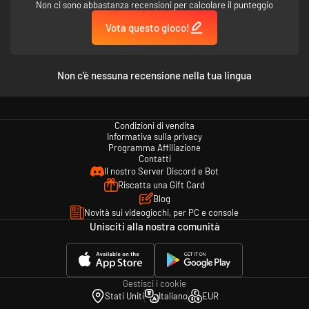
Non ci sono abbastanza recensioni per calcolare il punteggio
Se possiedi i dati di salvataggio di Onimusha: Warlords riceverai anche un
abito speciale per Jubei. Per cambiare l'abito di Jubei, seleziona
Vota questo gioco!
Funzionalità aggiuntive → Abito di Jubei e seleziona Normale o Speciale
dal menu della schermata principale. Questa funzione cambia solo
l'aspetto e manterrai lo stato dell'armatura con cui sei equipaggiato.
Non c'è nessuna recensione nella tua lingua
©CAPCOM
ONIMUSHA is a trademark and/or registered trademark of CAPCOM CO.,
LTD and/or its subsidiaries in the U.S. and/or other countries.
Condizioni di vendita
Informativa sulla privacy
Programma Affiliazione
Contatti
Il nostro Server Discord e Bot
Riscatta una Gift Card
Blog
Novità sui videogiochi, per PC e console
Unisciti alla nostra comunità
Gestisci i cookie
Stati Uniti
Italiano
EUR