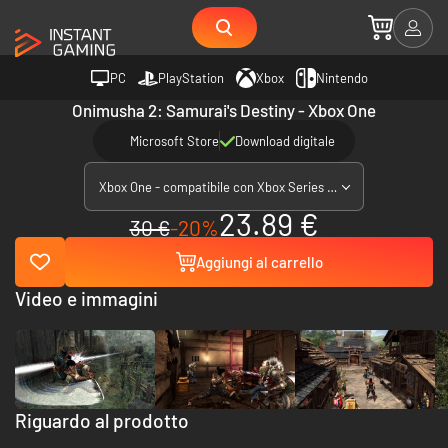
PC
PlayStation
Xbox
Nintendo
Onimusha 2: Samurai's Destiny - Xbox One
Microsoft Store
Download digitale
Xbox One - compatibile con Xbox Series X|S
23.89 €
30 €
-20%
Aggiungi al carrello
Video e immagini
Riguardo al prodotto