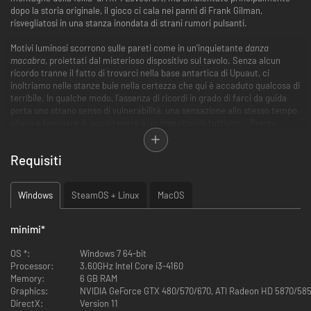
dopo la storia originale, il gioco ci cala nei panni di Frank Gilman,
risvegliatosi in una stanza inondata di strani rumori pulsanti.
Motivi luminosi scorrono sulle pareti come in un'inquietante
danza
macabra
, proiettati dal misterioso dispositivo sul tavolo. Senza alcun
ricordo tranne il fatto di trovarci nella base antartica di Upuaut, ci
inoltriamo nelle stanze buie nella certezza che qui è accaduto qualcosa di
terribile. In qualche modo, l'assenza di ricordi in grado di farci da guida
porta uno strano senso di vulnerabilità, una sensazione allo stesso tempo
aliena e familiare di appartenere a un improbabile tutt'uno... Presto
scopriremo di aver utilizzato un dispositivo durante la spedizione, di
essere morti e poi tornati, leggermente cambiati, per raccontare di strani
Requisiti
ricordi e strani luoghi. E ci domanderemo se abbiamo perso qualcosa
d'importante o acquisito qualcosa di sinistro...
Windows
SteamOS + Linux
MacOS
Esplora la base antartica tormentato da sogni e visioni. Studia gli indizi e
sblocca i segreti mentre eviti a ogni costo le macabre creature nei
dintorni.
minimi
*
Caratteristiche principali:
OS *:
Windows 7 64-bit
Processor:
3.60GHz Intel Core i3-4160
Memory:
6 GB RAM
Una storia lovecraftiana avvincente e piena di suspense, ricca di
Graphics:
NVIDIA GeForce GTX 480/570/670, ATI Radeon HD 5870/58
segreti e chicche per gli appassionati.
DirectX:
Version 11