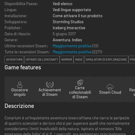
Disponibilità Paese:
Vedi elenco
Lingue:
Vedi lingue supportate
Installazione:
Come attivare il tuo prodotto
Sviluppatore:
Stormling Studios
Publisher:
Iceberg Interactive
Data di rilascio:
5 giugno 2017
Genere:
Avventura
,
Indies
Ultime recensioni Steam:
Maggiormente positiva
(13)
Tutte le recensioni Steam:
Maggiormente positiva
(
2271
)
AVVENTURA
ISPIRATI DA LOVECRAFT
HORROR
INDIE
SIMULATORI DI ESPLORAZIONE
PRI
Game features
Carte
Giocatore
Achievement
Re
collezionabili
Steam Cloud
singolo
di Steam
di Steam
Descrizione
Conarium è un'inquietante avventura lovecraftiana che narra le peripezie
di quattro scienziati e dei loro sforzi per superare quelli che normalmente
consideriamo i limiti invalicabili della natura. Ispirato al romanzo "Alle
montagne della follia" di H.P. Lovecraft, ma ambientato principalmente