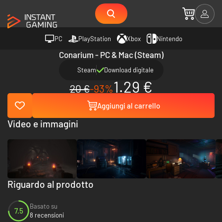
PC
PlayStation
Xbox
Nintendo
Conarium - PC & Mac (Steam)
Steam
Download digitale
1.29 €
20 €
-93%
Aggiungi al carrello
Video e immagini
Riguardo al prodotto
Basato su
7.5
8 recensioni