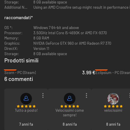
Grafica inquietante e spettacolare con Unreal Engine 4.
Storage:
8 GB available space
Finali multipli.
Additional Notes:
Using an AMD Crossfire setup might result in performance 
Una colonna sonora ammaliante e d'atmosfera.
raccomandati
*
OS *:
Windows 7 64-bit and above
Processor:
3.50GHz Intel Core i5-4690K or AMD FX-9370
Memory:
8 GB RAM
Graphics:
NVIDIA GeForce GTX 960 or AMD Radeon R7 370
DirectX:
Version 11
Storage:
8 GB available space
Prodotti simili
-90%
-59%
3.99 €
Scorn - PC (Steam)
Eclipsium - PC (Stea
6 commenti
Tutto a posto!
Velocissimi come
velocissimi
sempre!
7 anni fa
8 anni fa
8 anni fa