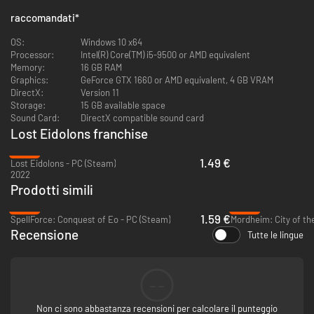
nemici.
raccomandati
*
BILANCIA IL TUO GRUPPO
OS:
Windows 10 x64
Processor:
Intel(R) Core(TM) i5-9500 or AMD equivalent
Memory:
16 GB RAM
Graphics:
GeForce GTX 1660 or AMD equivalent, 4 GB VRAM
DirectX:
Version 11
Storage:
15 GB available space
Sound Card:
DirectX compatible sound card
Lost Eidolons franchise
-96%
1.49 €
Lost Eidolons - PC (Steam)
2022
Recluta alleati e costruisci una squadra di 5 scegliendo tra 9 diversi
Prodotti simili
personaggi, ognuno dei quali combina più ruoli di combattimento con
-95%
-94%
abilità, set di armi e personalità uniche. Man mano che aumenti di livello,
1.59 €
SpellForce: Conquest of Eo - PC (Steam)
Mordheim: City of t
ottieni e migliora oltre 200 abilità per creare squadre letali e sinergie
vincenti. Sperimenta ogni volta squadre e strategie diverse per trionfare
Recensione
Tutte le lingue
sul campo di battaglia.
UN VIAGGIO DIVERSO, OGNI VOLTA
--
Non ci sono abbastanza recensioni per calcolare il punteggio