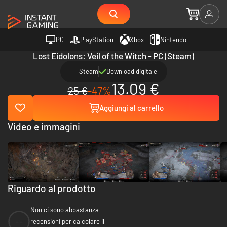
PC
PlayStation
Xbox
Nintendo
Lost Eidolons: Veil of the Witch - PC (Steam)
Steam
Download digitale
13.09 €
25 €
-47%
Aggiungi al carrello
Video e immagini
Riguardo al prodotto
Non ci sono abbastanza
--
recensioni per calcolare il