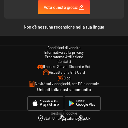
Vota questo gioco!
Non c'è nessuna recensione nella tua lingua
Nessuna esperienza è uguale a un'altra. Scegli il tuo cammino su una
Condizioni di vendita
mappa tortuosa piena di eventi casuali, ricompense nascoste e incontri
Informativa sulla privacy
pericolosi. Ogni passo mosso sui numerosi bivi dell'isola ti consente di
Programma Affiliazione
riscrivere la tua intera strategia. Pianifica il tuo cammino, ma preparati
Contatti
anche a cambi di rotta improvvisi: dietro ogni angolo si nascondono
Il nostro Server Discord e Bot
ricche ricompense ma anche incontri imprevisti. Rischia, trionfa e adatta
Riscatta una Gift Card
la tua strategia per sopravvivere.
Blog
Novità sui videogiochi, per PC e console
DINAMICHE ROGUELITE
Unisciti alla nostra comunità
Gestisci i cookie
Stati Uniti
Italiano
EUR