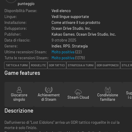
punteggio
Disponibilità Paese:
Vedi elenco
Lingue:
Vedi lingue supportate
Installazione:
Come attivare il tuo prodotto
Sviluppatore:
Ocean Drive Studio, Inc.
Publisher:
Kakao Games
,
Ocean Drive Studio, Inc.
Data di rilascio:
9 ottobre 2025
Genere:
Indies
,
RPG
,
Strategia
Ultime recensioni Steam:
Molto positiva
(22)
Tutte le recensioni Steam:
Molto positiva
(
1379
)
TATTICA A TURNI
ROGUELITE
GDR TATTICI
STRATEGIA A TURNI
GDR GIAPPONESI
STILE 
Game features
Sup
Giocatore
Achievement
Condivisione
Steam Cloud
i 
singolo
di Steam
familiare
Descrizione
Dall'universo di "Lost Eidolons" arriva un GDR tattico roguelite in cui la
morte è solo l'inizio.