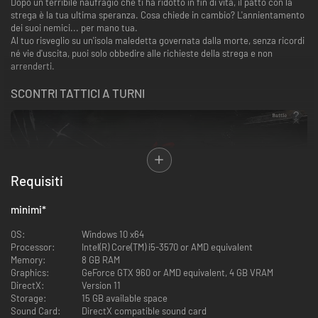
Dopo un terribile naufragio che ti ha ridotto in fin di vita, il patto con la
strega è la tua ultima speranza. Cosa chiede in cambio? L'annientamento
dei suoi nemici... per mano tua.
Al tuo risveglio su un'isola maledetta governata dalla morte, senza ricordi
né vie d'uscita, puoi solo obbedire alle richieste della strega e non
arrenderti.
SCONTRI TATTICI A TURNI
Requisiti
minimi
*
OS:
Windows 10 x64
Muoviti sulle griglie di battaglia e combatti usando attacchi e combo di
Processor:
Intel(R) Core(TM) i5-3570 or AMD equivalent
precisione. Sfrutta gli effetti elementali sul campo di battaglia: elettrizza
Memory:
8 GB RAM
i nemici bagnati, dai fuoco al terreno infiammabile e sfrutta ogni altra
Graphics:
GeForce GTX 960 or AMD equivalent, 4 GB VRAM
opportunità. A seconda dell'armatura del nemico, attacca con l'arma
DirectX:
Version 11
giusta per colpire e ottenere un vantaggio. Crea sinergie di abilità
Storage:
15 GB available space
devastanti e regola il flusso delle battaglie, o crollerai sotto gli attacchi
Sound Card:
DirectX compatible sound card