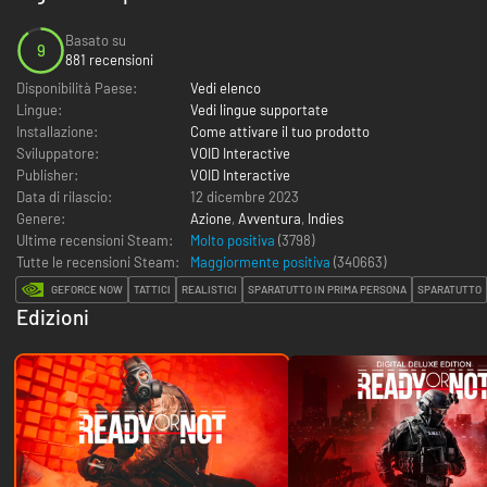
Basato su
9
881 recensioni
Disponibilità Paese:
Vedi elenco
Lingue:
Vedi lingue supportate
Installazione:
Come attivare il tuo prodotto
Sviluppatore:
VOID Interactive
Publisher:
VOID Interactive
Data di rilascio:
12 dicembre 2023
Genere:
Azione
,
Avventura
,
Indies
Ultime recensioni Steam:
Molto positiva
(3798)
Tutte le recensioni Steam:
Maggiormente positiva
(
340663
)
GEFORCE NOW
TATTICI
REALISTICI
SPARATUTTO IN PRIMA PERSONA
SPARATUTTO
Edizioni