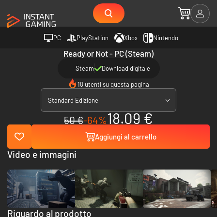
PC
PlayStation
Xbox
Nintendo
Ready or Not - PC (Steam)
Steam
Download digitale
18 utenti su questa pagina
Standard Edizione
18.09 €
50 €
-64%
Aggiungi al carrello
Video e immagini
Riguardo al prodotto