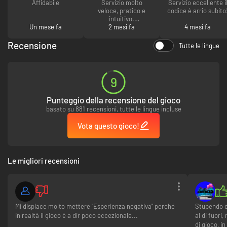
Affidabile
Servizio molto
Servizio eccellente i
veloce, pratico e
codice è arrio subito
intuitivo.
Un mese fa
2 mesi fa
4 mesi fa
È il secondo
prodotto che
Recensione
Tutte le lingue
acquisto qui e devo
dire che mi sono troo
più che bene!
9
Punteggio della recensione del gioco
basato su 881 recensioni, tutte le lingue incluse
Vota questo gioco!
Le migliori recensioni
Mi dispiace molto mettere "Esperienza negativa" perché
Stupendo e
in realtà il gioco è a dir poco eccezionale...
al di fuori
di gioco, i