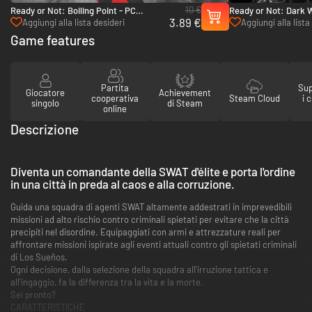
10 €
Ready or Not: Boiling Point - PC
Ready or Not: Dark W
3.89 €
(Steam)
(Steam)
Aggiungi alla lista desideri
Aggiungi alla lista
Game features
Partita
Sup
Giocatore
Achievement
cooperativa
Steam Cloud
i 
singolo
di Steam
online
Descrizione
Diventa un comandante della SWAT d'élite e porta l'ordine
in una città in preda al caos e alla corruzione.
Guida una squadra di agenti SWAT altamente addestrati in imprevedibili
missioni ad alto rischio contro criminali spietati per evitare che la città
precipiti nel disordine. Equipaggiati con armi e attrezzature reali per
affrontare missioni ispirate agli eventi attuali contro gli spietati criminali
di Los Sueños.
Ogni decisione, dalla selezione della squadra all'irruzione tattica e
all'ingaggio, fa la differenza tra la vita e la morte.
Sei pronto?
CARATTERISTICHE