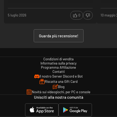
costantemente, fixare i bug ecc. (soprattutto dopo aver
raggiunto il livello di vendite che l' azienda ha portato a
casa)
5 luglio 2026
0
10 maggio
Avrei messo un' ottima recensione ma per i motivi sopra
elencati devo scrivere ciò.
Guarda più recensione!
Condizioni di vendita
Informativa sulla privacy
Programma Affiliazione
Contatti
Il nostro Server Discord e Bot
Riscatta una Gift Card
Blog
Novità sui videogiochi, per PC e console
Unisciti alla nostra comunità