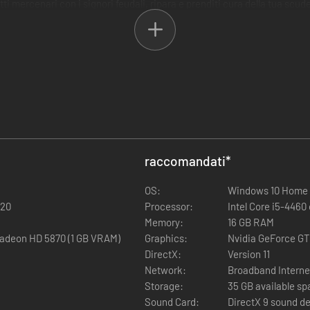
ti mercenari con i signori feudali, ripara e prenditi cura della tua scud
campo di battaglia.
COMBATTIMENTO A TURNI
raccomandati
*
oni. Usa terreno, posizione, scelta di armi, abilità speciali per superar
OS:
Windows 10 Home 
RA
720
Processor:
Intel Core i5-446
Memory:
16 GB RAM
ra e personalizza la tua nave da sbarco. Come mercenario, viaggia ovu
Radeon HD 5870 (1 GB VRAM)
Graphics:
Nvidia GeForce GT
DirectX:
Version 11
ISPERAT
Network:
Broadband Interne
Storage:
35 GB available s
 che scatena una guerra brutale per riconquistare il trono, con l'appog
Sound Card:
DirectX 9 sound d