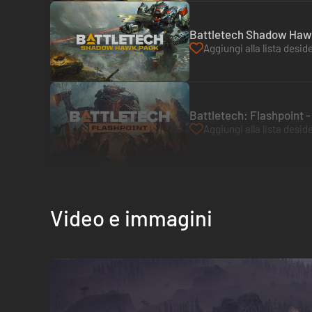
Battletech Shadow Hawk
Aggiungi alla lista deside
Battletech: Flashpoint 
Aggiungi alla lista deside
Video e immagini