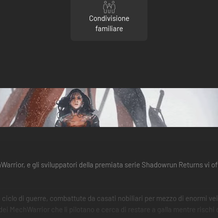
Condivisione
familiare
ior, e gli sviluppatori della premiata serie Shadowrun Returns vi of
le ciclo di guerre, combattute da casati nobiliari per mezzo di enormi
 MechWarrior che li pilotano e cerca di restare a galla mentre rischi di 