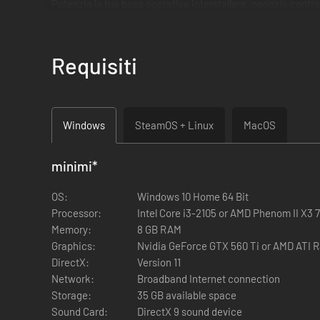
Potenzia la tua base operativa interstellare, negozia contrat
di combattimento devastanti per sconfiggere il nemico sul 
Requisiti
Windows
SteamOS + Linux
MacOS
COMANDA UNO SQUADRONE DI 'MECH IN 
minimi
*
Schiera più di 30 MattleMech in un'ampia varietà di combinazi
OS:
Windows 10 Home 64 Bit
GESTISCI LA TUA COMPAGNIA DI VENTU
Processor:
Intel Core i3-2105 or AMD Phenom II X3 
Memory:
8 GB RAM
Recluta, personalizza e addestra MechWarrior unici. Miglio
Graphics:
Nvidia GeForce GTX 560 Ti or AMD ATI 
reputazione presso i casati nobiliari e le fazioni locali.
DirectX:
Version 11
PRENDI PARTE A UNA GUERRA CIVILE D
Network:
Broadband Internet connection
Storage:
35 GB available space
Immergiti nella storia di una regnante deposta con la forza
Sound Card:
DirectX 9 sound device