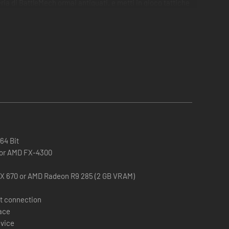
eria di BattleMech ormai antiquati, e metti in gioco tattiche
e in agilità e astuzia gli avversari.
64 Bit
0 or AMD FX-4300
nque per lo spazio, assumendoti missioni e gestendo la tua
X 670 or AMD Radeon R9 285 (2 GB VRAM)
t connection
pace
gio della tua sgangherata compagnia di ventura.
evice