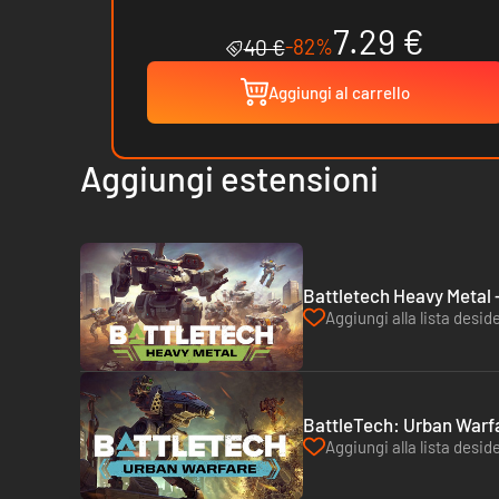
7.29 €
-82%
40 €
Aggiungi al carrello
Aggiungi estensioni
Battletech Heavy Metal 
Aggiungi alla lista deside
BattleTech: Urban Warf
Aggiungi alla lista deside