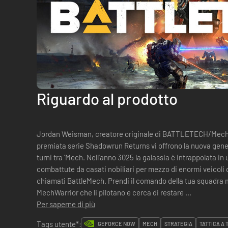
Riguardo al prodotto
Jordan Weisman, creatore originale di BATTLETECH/MechWar
premiata serie Shadowrun Returns vi offrono la nuova gene
turni tra 'Mech. Nell'anno 3025 la galassia è intrappolata in un interminabile ciclo di guerre,
combattute da casati nobiliari per mezzo di enormi veicol
chiamati BattleMech. Prendi il comando della tua squadra 
MechWarrior che li pilotano e cerca di restare ...
Per saperne di più
Tags utente*:
GEFORCE NOW
MECH
STRATEGIA
TATTICA A 