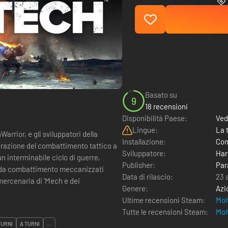
Basato su
9
18 recensioni
Disponibilità Paese:
Ved
Lingue:
La 
rior, e gli sviluppatori della
Installazione:
Com
razione del combattimento tattico a
Sviluppatore:
Har
Publisher:
Par
i da combattimento meccanizzati
Data di rilascio:
23 
mercenaria di 'Mech e dei
Genere:
Azi
Ultime recensioni Steam:
Mol
Tutte le recensioni Steam:
Mol
TURNI
A TURNI
...