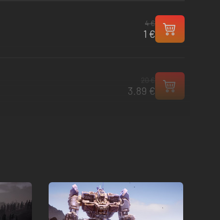
4 €
1 €
20 €
3.89 €