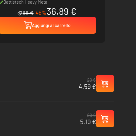
Battletech Heavy Metal
36.89 €
-46%
68 €
Aggiungi al carrello
20 €
4.59 €
20 €
5.19 €