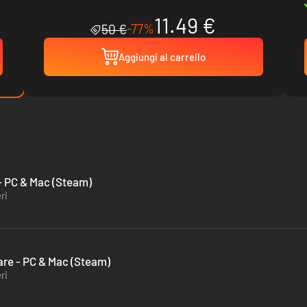
11.49 €
-77%
50 €
Aggiungi al carrello
- PC & Mac (Steam)
ri
are - PC & Mac (Steam)
ri