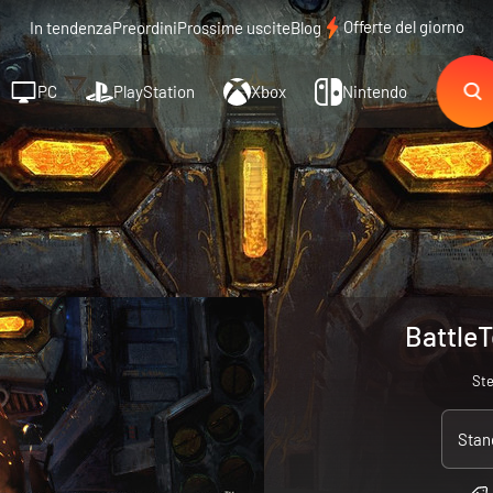
Offerte del giorno
In tendenza
Preordini
Prossime uscite
Blog
PC
PlayStation
Xbox
Nintendo
BattleT
St
Stan