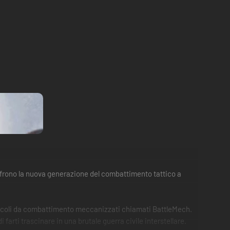
frono la nuova generazione del combattimento tattico a
 veicoli da combattimento meccanizzati chiamati BattleMech.
farti trascinare in una brutale guerra civile interstellare.