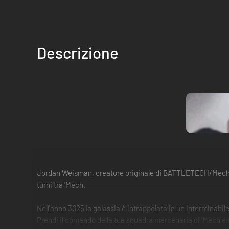
Descrizione
Jordan Weisman, creatore originale di BATTLETECH/MechWarr
turni tra 'Mech.
Nell'anno 3025 la galassia è intrappolata in un interminabi
Prendi il comando della tua squadra mercenaria di 'Mech e dei