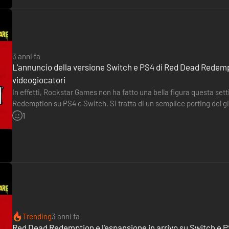
3 anni fa
L'annuncio della versione Switch e PS4 di Red Dead Redemp
videogiocatori
In effetti, Rockstar Games non ha fatto una bella figura questa se
Redemption su PS4 e Switch. Si tratta di un semplice porting del gio
piattaforme. Di conseguenza, i giocatori hanno subito espresso…
1
Trending
3 anni fa
Red Dead Redemption e l'espansione in arrivo su Switch e PS