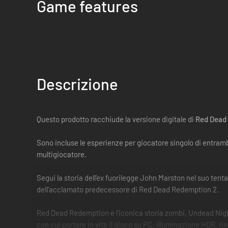
Game features
Descrizione
Questo prodotto racchiude la versione digitale di
Red Dead
Sono incluse le esperienze per giocatore singolo di entramb
multigiocatore.
Segui la storia dell'ex fuorilegge John Marston nel suo tenta
dell'acclamato predecessore di Red Dead Redemption 2.
Red Dead Redemption e l’iconica storia zombi, Undead Nigh
con cui portare in vita il gioco su PC: illuminazione HDR, r