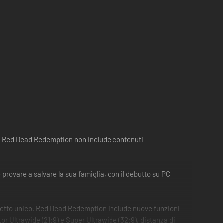
ear. Red Dead Redemption non include contenuti
 provare a salvare la sua famiglia, con il debutto su PC
chetto unico. Red Dead Redemption include nuove funzioni
or Ultrawide (21:9) e Super Ultrawide (32:9), distanza di