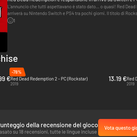
L'annuncio che tutti aspettavano è stato dato... o quasi! Red De
arriverà su Nintendo Switch e PS4 tra pochi giorni. Il titolo di Roc
queste due console il 17 agosto, in versione esclusivamente…
1
hise
-78%
99 €
13.19 €
Red Dead Redemption 2 - PC (Rockstar)
Red D
2019
2019
unteggio della recensione del gioco
Vota questo gi
asato su 18 recensioni, tutte le lingue incluse