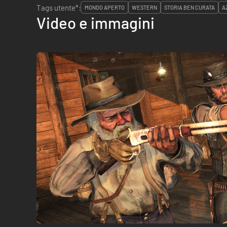
Tags utente*:
MONDO APERTO
WESTERN
STORIA BEN CURATA
A
Video e immagini