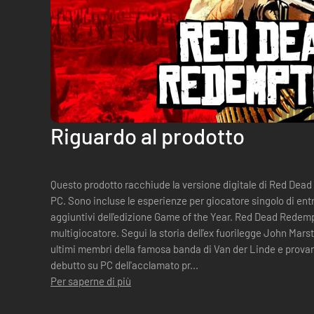
Riguardo al prodotto
Questo prodotto racchiude la versione digitale di Red De
PC. Sono incluse le esperienze per giocatore singolo di entrambi i titoli, compresi i contenuti
aggiuntivi dell'edizione Game of the Year. Red Dead Redem
multigiocatore. Segui la storia dell'ex fuorilegge John Marston nel suo tentativo di ritrovare gli
ultimi membri della famosa banda di Van der Linde e provare 
debutto su PC dell'acclamato pr...
Per saperne di più