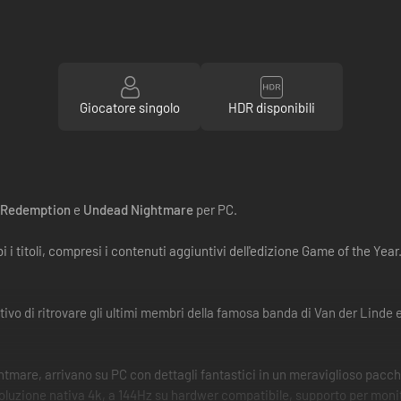
Giocatore singolo
HDR disponibili
 Redemption
e
Undead Nightmare
per PC.
i i titoli, compresi i contenuti aggiuntivi dell'edizione Game of the Y
tivo di ritrovare gli ultimi membri della famosa banda di Van der Linde e
tmare, arrivano su PC con dettagli fantastici in un meraviglioso pac
isoluzione nativa 4k, a 144Hz su hardwer compatibile, supporto per monit