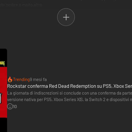
lle ombre e molto altro.
Trending
9 mesi fa
Rockstar conferma Red Dead Redemption su PS5, Xbox Series,
La giornata di indiscrezioni si conclude con una conferma da par
versione nativa per PS5, Xbox Series X|S, la Switch 2 e dispositivi 
accesso al gioco base e all'espansione “Undead Nightmare”.…
10