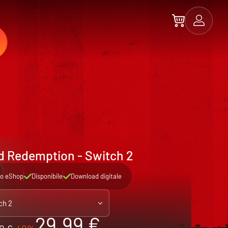
d Redemption - Switch 2
o eShop
Disponibile
Download digitale
ch 2
29.99 €