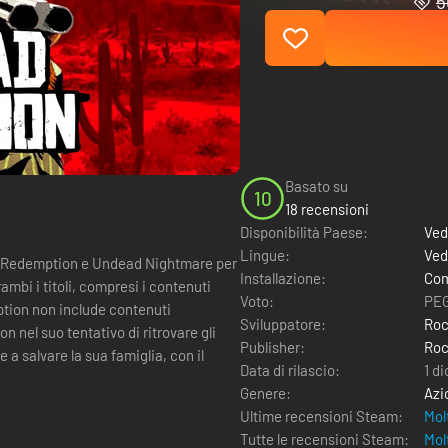
5
Basato su
10
18 recensioni
Disponibilità Paese:
Ved
Lingue:
Ved
ad Redemption e Undead Nightmare per
Installazione:
Com
Voto:
PEG
ption non include contenuti
Sviluppatore:
Roc
Publisher:
Roc
a salvare la sua famiglia, con il
Data di rilascio:
1 d
Genere:
Azi
Ultime recensioni Steam:
Mol
Tutte le recensioni Steam:
Mol