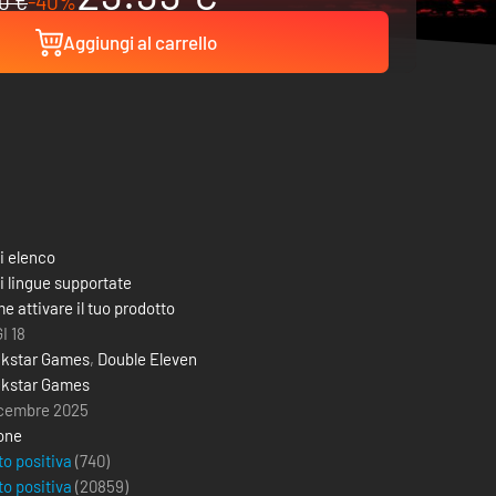
0 €
-40%
Aggiungi al carrello
i elenco
i lingue supportate
e attivare il tuo prodotto
I 18
kstar Games
,
Double Eleven
kstar Games
icembre 2025
one
to positiva
(740)
to positiva
(
20859
)