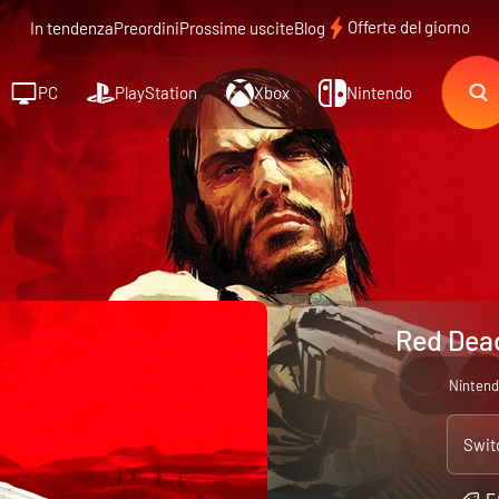
Offerte del giorno
In tendenza
Preordini
Prossime uscite
Blog
PC
PlayStation
Xbox
Nintendo
Red Dea
Nintend
Swit