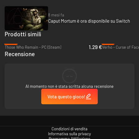
8 mesi fa
Caput Mortum è ora disponibile su Switch
Prodotti simili
-94%
-18%
Stai all'erta, perché creature mostruose si aggirano per le sale
1.29 €
Those Who Remain - PC (Steam)
Verho - Curse of Fac
abbandonate della torre e non esiteranno ad attaccarti. Evitale
Recensione
furtivamente o combatti... ma tieni d'occhio la tua salute: le erbe
medicinali scarseggiano e ne potrai raccogliere solo una quantità
limitata.
--
? COMANDI UNICI ?
Al momento non è stata scritta alcuna recensione
Vota questo gioco!
Condizioni di vendita
Informativa sulla privacy
Programma Affiliazione