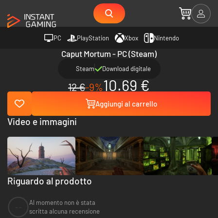
PC
PlayStation
Xbox
Nintendo
Caput Mortum - PC (Steam)
Steam
Download digitale
10.69 €
12 €
-9%
Aggiungi al carrello
Video e immagini
Riguardo al prodotto
Al momento non è stata
--
scritta alcuna recensione