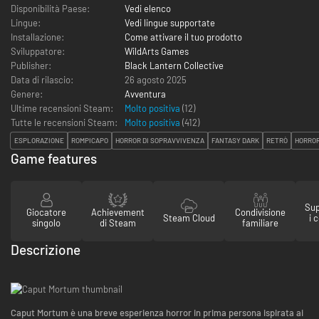
Disponibilità Paese:
Vedi elenco
Lingue:
Vedi lingue supportate
Installazione:
Come attivare il tuo prodotto
Sviluppatore:
WildArts Games
Publisher:
Black Lantern Collective
Data di rilascio:
26 agosto 2025
Genere:
Avventura
Ultime recensioni Steam:
Molto positiva
(12)
Tutte le recensioni Steam:
Molto positiva
(
412
)
ESPLORAZIONE
ROMPICAPO
HORROR DI SOPRAVVIVENZA
FANTASY DARK
RETRÒ
HORRO
Game features
Sup
Giocatore
Achievement
Condivisione
Steam Cloud
i 
singolo
di Steam
familiare
Descrizione
Caput Mortum è una breve esperienza horror in prima persona ispirata ai