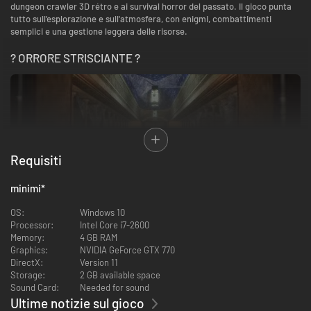
dungeon crawler 3D rétro e ai survival horror del passato. Il gioco punta
tutto sull'esplorazione e sull'atmosfera, con enigmi, combattimenti
semplici e una gestione leggera delle risorse.
? ORRORE STRISCIANTE ?
Requisiti
minimi
*
Spegni le luci, indossa le cuffie e immergiti nel mondo macabro del gioco.
OS:
Windows 10
Presta attenzione a ciò che ti circonda per risolvere enigmi e ricostruire
Processor:
Intel Core i7-2600
gli eventi accaduti nella torre. Quanto in profondità ti spingerai e quali
Memory:
4 GB RAM
terribili verità sarai in grado di scoprire?
Graphics:
NVIDIA GeForce GTX 770
DirectX:
Version 11
CREATURE DA INCUBO
Storage:
2 GB available space
Sound Card:
Needed for sound
Ultime notizie sul gioco