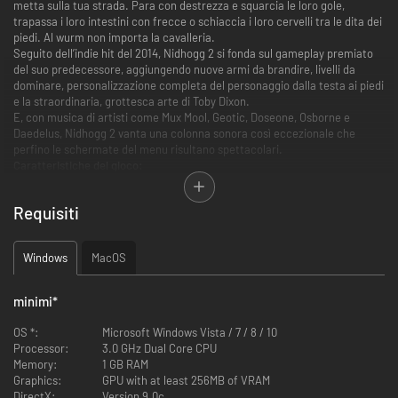
metta sulla tua strada. Para con destrezza e squarcia le loro gole,
trapassa i loro intestini con frecce o schiaccia i loro cervelli tra le dita dei
piedi. Al wurm non importa la cavalleria.
Seguito dell’indie hit del 2014, Nidhogg 2 si fonda sul gameplay premiato
del suo predecessore, aggiungendo nuove armi da brandire, livelli da
dominare, personalizzazione completa del personaggio dalla testa ai piedi
e la straordinaria, grottesca arte di Toby Dixon.
E, con musica di artisti come Mux Mool, Geotic, Doseone, Osborne e
Daedelus, Nidhogg 2 vanta una colonna sonora così eccezionale che
perfino le schermate del menu risultano spettacolari.
Caratteristiche del gioco:
• Sfida l’IA o un amico in combattimenti 1v1.
• Combatti per il primo posto nei tornei a 8 giocatori.
Requisiti
• Padroneggia le peculiarità di quattro armi.
• Esprimi il tuo stile con una completa personalizzazione del personaggio.
• Dieci scenari, dai castelli agli interni di Nidhogg.
Windows
MacOS
• Modifica le regole con oltre 10 variabili di gioco diverse.
• Gioca online con matchmaking e partite private.
minimi
*
OS *:
Microsoft Windows Vista / 7 / 8 / 10
Processor:
3.0 GHz Dual Core CPU
Memory:
1 GB RAM
Graphics:
GPU with at least 256MB of VRAM
DirectX:
Version 9.0c