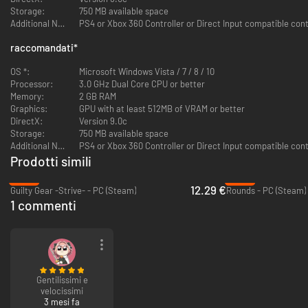
Storage:
750 MB available space
Additional Notes:
PS4 or Xbox 360 Controller or Direct Input compatible cont
raccomandati
*
OS *:
Microsoft Windows Vista / 7 / 8 / 10
Processor:
3.0 GHz Dual Core CPU or better
Memory:
2 GB RAM
Graphics:
GPU with at least 512MB of VRAM or better
DirectX:
Version 9.0c
Storage:
750 MB available space
Additional Notes:
PS4 or Xbox 360 Controller or Direct Input compatible cont
Prodotti simili
-69%
-58%
12.29 €
Guilty Gear -Strive- - PC (Steam)
Rounds - PC (Steam)
1 commenti
Gentilissimi e
velocissimi
3 mesi fa