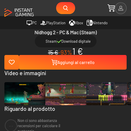
PC
PlayStation
Xbox
Nintendo
Nidhogg 2 - PC & Mac (Steam)
Steam
Download digitale
1 €
15 €
-93%
Aggiungi al carrello
Video e immagini
Riguardo al prodotto
Non ci sono abbastanza
--
recensioni per calcolare il
punteggio