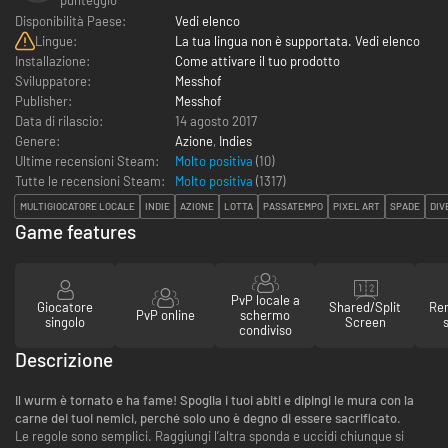
Disponibilità Paese:
Vedi elenco
Lingue:
La tua lingua non è supportata. Vedi elenco
Installazione:
Come attivare il tuo prodotto
Sviluppatore:
Messhof
Publisher:
Messhof
Data di rilascio:
14 agosto 2017
Genere:
Azione
,
Indies
Ultime recensioni Steam:
Molto positiva
(10)
Tutte le recensioni Steam:
Molto positiva
(
1317
)
MULTIGIOCATORE LOCALE
INDIE
AZIONE
LOTTA
PASSATEMPO
PIXEL ART
SPADE
DIV
Game features
PvP locale a
Giocatore
Shared/Split
Re
PvP online
schermo
singolo
Screen
condiviso
Descrizione
Il wurm è tornato e ha fame! Spoglia i tuoi abiti e dipingi le mura con la
carne dei tuoi nemici, perché solo uno è degno di essere sacrificato.
Le regole sono semplici. Raggiungi l’altra sponda e uccidi chiunque si