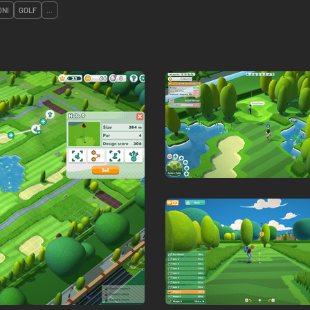
ONI
GOLF
...