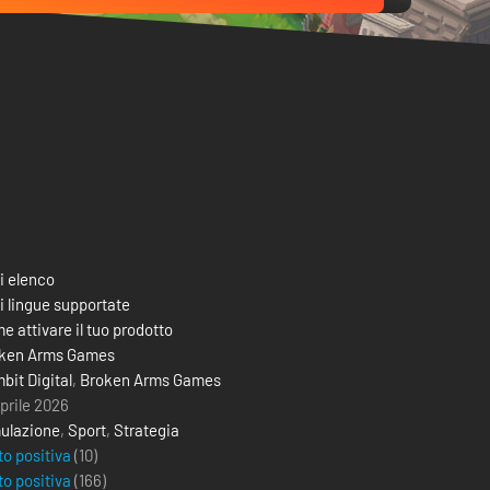
i elenco
i lingue supportate
e attivare il tuo prodotto
ken Arms Games
bit Digital
,
Broken Arms Games
aprile 2026
ulazione
,
Sport
,
Strategia
to positiva
(10)
to positiva
(
166
)