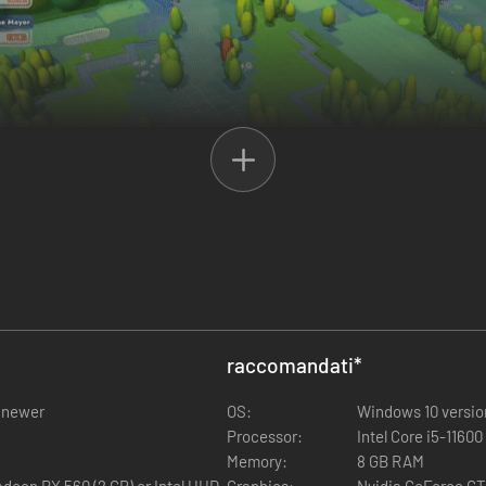
eni accidentati in fairway lussureggianti e green curati per garantire dr
zafiato per stupire i golfisti. Ogni campo che crei è un capolavoro in at
raccomandati
*
r newer
OS:
Windows 10 version
Processor:
Intel Core i5-1160
Memory:
8 GB RAM