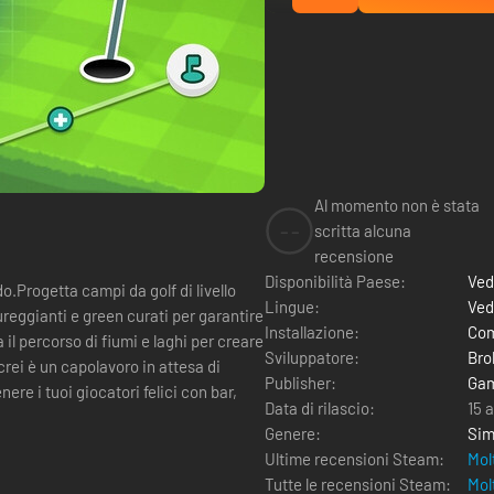
Al momento non è stata
--
scritta alcuna
recensione
Disponibilità Paese:
Ved
do.Progetta campi da golf di livello
Lingue:
Ved
reggianti e green curati per garantire
Installazione:
Com
a il percorso di fiumi e laghi per creare
Sviluppatore:
Bro
rei è un capolavoro in attesa di
Publisher:
Gam
ere i tuoi giocatori felici con bar,
Data di rilascio:
15 
Genere:
Sim
Ultime recensioni Steam:
Mol
Tutte le recensioni Steam:
Mol