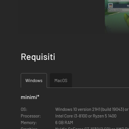
Requisiti
Windows
MacOS
Progetta
campi da golf di livello mondiale terraformando terr
traccia il percorso di fiumi e laghi per creare paesaggi moz
minimi
*
OS:
Windows 10 version 21H1 (build 19043) o
Processor:
Intel Core i3-8100 or Ryzen 5 1400
Memory:
6 GB RAM