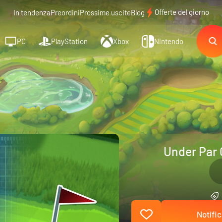
Offerte del giorno
In tendenza
Preordini
Prossime uscite
Blog
PC
PlayStation
Xbox
Nintendo
Under Par 
Notific