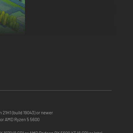
ive fluidi e putt perfetti. Alza e abbassa il terreno e
tesa di essere giocato!
 21H1 (build 19043) or newer
0 or AMD Ryzen 5 5600