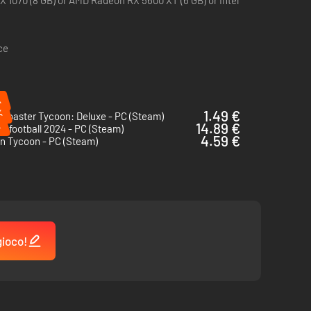
 1070 (8 GB) or AMD Radeon RX 5600 XT (6 GB) or Intel
ce
%
%
1.49 €
rCoaster Tycoon: Deluxe - PC (Steam)
%
14.89 €
e football 2024 - PC (Steam)
4.59 €
n Tycoon - PC (Steam)
umi il personale giusto per garantire servizi di altissima
gioco!
omiche con la ricerca della perfezione golfistica.