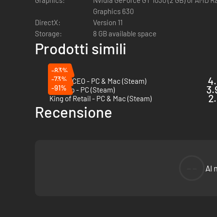
Graphics:
Nvidia GeForce GT 1030 (2 GB) or AMD Ra
Graphics 630
DirectX:
Version 11
Storage:
8 GB available space
Prodotti simili
-83%
-73%
4.
Airport CEO - PC & Mac (Steam)
-91%
3.
Fly Corp - PC (Steam)
2.
King of Retail - PC & Mac (Steam)
Recensione
Costruisci
il tuo paradiso del golf per mantenere i tuoi gioca
--
Al 
qualità. Gestisci saggiamente il tuo budget mentre espandi 
L'abbonamento dei golfisti garantirà il tuo profitto e la cresc