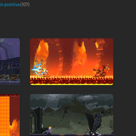
to positiva
(
107
)