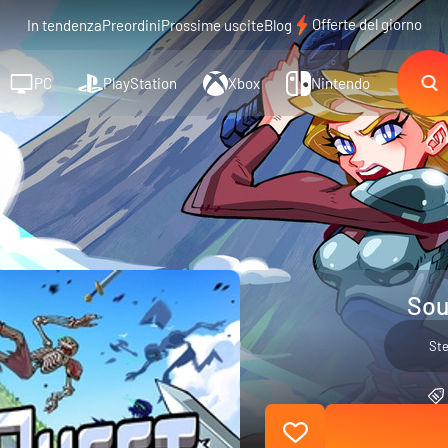
Offerte del giorno
In tendenza
Preordini
Prossime uscite
Blog
PC
PlayStation
Xbox
Nintendo
Sou
St