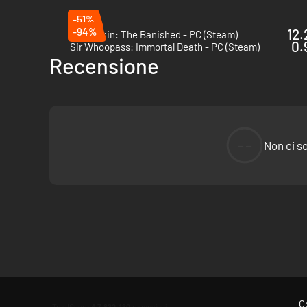
Un’epica storia d’amore che conquista la morte, ambientata i
-51%
-94%
12.
Dragonkin: The Banished - PC (Steam)
0.
Sir Whoopass: Immortal Death - PC (Steam)
Recensione
--
Non ci s
C