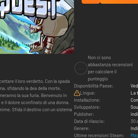
Non ci sono
abbastanza recensioni
--
per calcolare il
punteggio
cettare il loro verdetto. Con la spada
Disponibilità Paese:
Ved
ma, sfidando la dea della morte,
Lingue:
La 
la sua furia. Benvenuto in
Installazione:
Com
e il dolore sconfinato di una donna.
Sviluppatore:
Sou
 anime. Sfida il destino con un sistema
Publisher:
indi
Data di rilascio:
30 
Genere:
Ind
Ultime recensioni Steam:
Mag