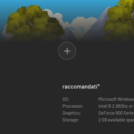
raccomandati
*
OS:
Microsoft Windows
Processor:
Intel i5 2.66Ghz or
Graphics:
GeForce 900 Series
Storage:
2 GB available spa