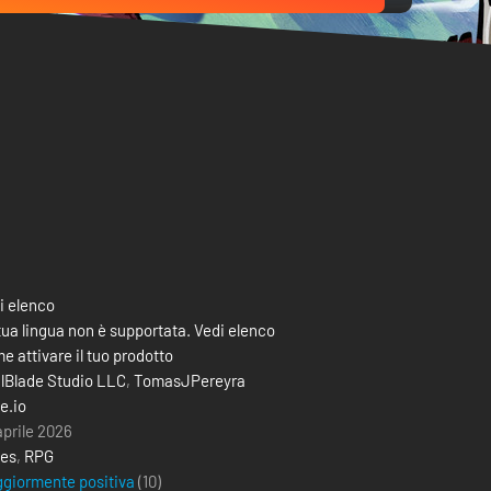
i elenco
tua lingua non è supportata. Vedi elenco
e attivare il tuo prodotto
lBlade Studio LLC
,
TomasJPereyra
e.io
aprile 2026
ies
,
RPG
giormente positiva
(10)