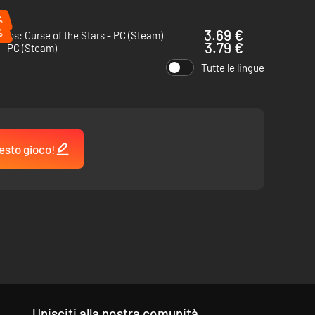
%
%
3.69 €
igos: Curse of the Stars - PC (Steam)
3.79 €
- PC (Steam)
Tutte le lingue
esto gioco!
Unisciti alla nostra comunità