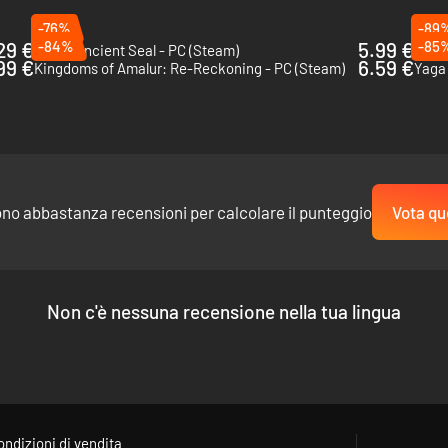
n un mondo fantasy ispirato ai miti celtici e alle leggende arturiane.
-76%
-89
29 €
-84%
5.99 €
-85
Kaku: Ancient Seal - PC (Steam)
Aster
99 €
6.59 €
Kingdoms of Amalur: Re-Reckoning - PC (Steam)
Yaga 
ono abbastanza recensioni per calcolare il punteggio
Vota qu
Non c'è nessuna recensione nella tua lingua
ondizioni di vendita