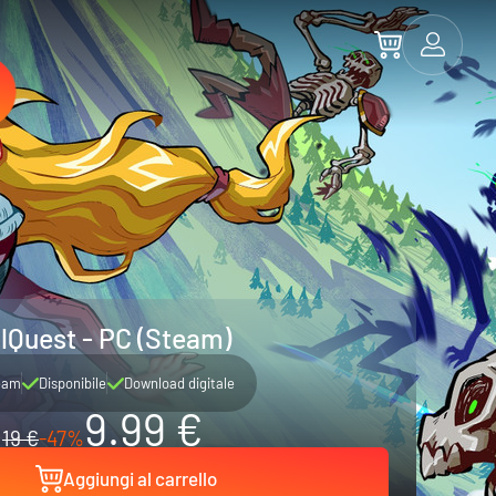
lQuest - PC (Steam)
eam
Disponibile
Download digitale
9.99 €
19 €
-47%
Aggiungi al carrello