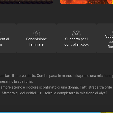
Supp
ent di
Condivisione
Supporto per i
co
m
familiare
controller Xbox
Du
ccettare il loro verdetto. Con la spada in mano, intraprese una missione 
ermeranno la sua furia.
ore eterno e il dolore sconfinato di una donna. Fatti strada tra orde inf
ffronta gli dei celtici — riuscirai a completare la missione di Alys?