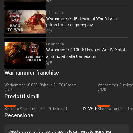
10 mesi fa
Warhammer 40K: Dawn of War 4 ha un
primo trailer di gameplay
7
un anno fa
Warhammer 40.000: Dawn of War IV è stato
annunciato alla Gamescom
5
Warhammer franchise
Warhammer 40,000: Boltgun 2 - PC (Steam)
Warhammer Survivors
2026
2026
Prodotti simili
-76%
-94%
12.25 €
Sins of a Solar Empire II - PC (Steam)
Recensione
Questo gioco non è ancora disponibile sul mercato, quindi per