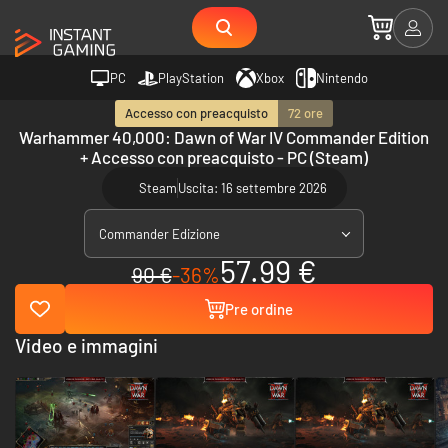
PC
PlayStation
Xbox
Nintendo
Accesso con preacquisto
72 ore
Warhammer 40,000: Dawn of War IV Commander Edition
+ Accesso con preacquisto - PC (Steam)
Steam
Uscita: 16 settembre 2026
Commander Edizione
57.99 €
90 €
-36%
Pre ordine
Video e immagini