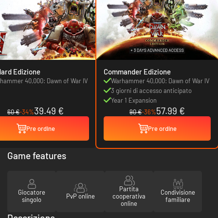
ard Edizione
Commander Edizione
hammer 40,000: Dawn of War IV
Warhammer 40,000: Dawn of War IV
3 giorni di accesso anticipato
Year 1 Expansion
39.49 €
57.99 €
60 €
-34%
90 €
-36%
Pre ordine
Pre ordine
Game features
Partita
Giocatore
Condivisione
PvP online
cooperativa
singolo
familiare
online
Descrizione