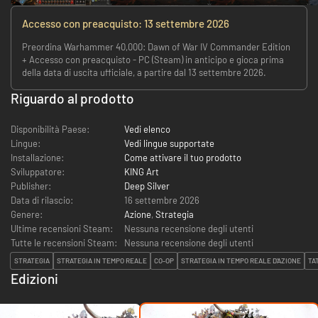
Accesso con preacquisto: 13 settembre 2026
Preordina Warhammer 40,000: Dawn of War IV Commander Edition
+ Accesso con preacquisto - PC (Steam) in anticipo e gioca prima
della data di uscita ufficiale, a partire dal 13 settembre 2026.
Riguardo al prodotto
Disponibilità Paese:
Vedi elenco
Lingue:
Vedi lingue supportate
Installazione:
Come attivare il tuo prodotto
Sviluppatore:
KING Art
Publisher:
Deep Silver
Data di rilascio:
16 settembre 2026
Genere:
Azione
,
Strategia
Ultime recensioni Steam:
Nessuna recensione degli utenti
Tutte le recensioni Steam:
Nessuna recensione degli utenti
STRATEGIA
STRATEGIA IN TEMPO REALE
CO-OP
STRATEGIA IN TEMPO REALE D'AZIONE
TA
Edizioni