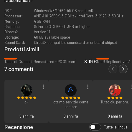
raccomandati
*
OS *:
Windows 7/8/10 (64-bit OS required)
Processor:
AMD A10-7850K, 3.7 GHz / Intel Core i3-2125, 3.30 GHz
Memory:
4 GB RAM
Graphics:
GeForce GTX 660 TI 3GB or higher
DirectX:
Version 11
Storage:
40 GB available space
Sound Card:
DirectX compatible soundcard or onboard chipset
Prodotti simili
-80%
-65%
8.19 €
Tales of Graces f Remastered - PC (Steam)
7 commenti
ok
ottimo servizio come
Tutto ok, per ora.
sempre
5 anni fa
8 anni fa
9 anni fa
Recensione
Tutte le lingue