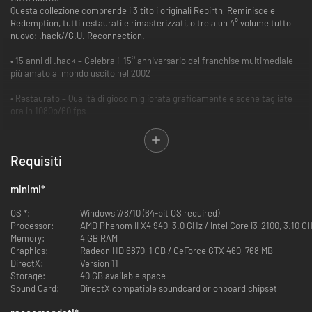
Questa collezione comprende i 3 titoli originali Rebirth, Reminisce e
Redemption, tutti restaurati e rimasterizzati, oltre a un 4° volume tutto
nuovo: .hack//G.U. Reconnection.
• 15 anni di .hack – Celebra il 15° anniversario del franchise multimediale
più amato al mondo uscito nel 2002
• Restaurato – Qualità di gioco migliorata graficamente e scene tagliate
ora in 1080p/60 fps
• Caratteristiche di sistema migliorate – Equilibrio di battaglia e velocità
di gioco ottimizzate per una migliore esperienza per nuovi e vecchi fan.
Requisiti
minimi
*
OS *:
Windows 7/8/10 (64-bit OS required)
Processor:
AMD Phenom II X4 940, 3.0 GHz / Intel Core i3-2100, 3.10 G
Memory:
4 GB RAM
Graphics:
Radeon HD 6870, 1 GB / GeForce GTX 460, 768 MB
DirectX:
Version 11
Storage:
40 GB available space
Sound Card:
DirectX compatible soundcard or onboard chipset