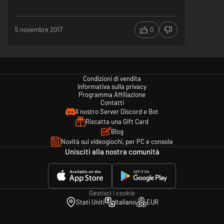
La musica è fantastica
Gameplay semplice e intuitivo
Storia ben curata
5 novembre 2017
0
Le texture potevano essere meglio
Alcune modifiche apportate al gameplay che
potrebbero far storcere il naso a qualcuno ma non se
non ci si fa caso non si nota
Condizioni di vendita
Informativa sulla privacy
Programma Affiliazione
Contatti
Il nostro Server Discord e Bot
Riscatta una Gift Card
Blog
Novità sui videogiochi, per PC e console
Unisciti alla nostra comunità
Gestisci i cookie
Stati Uniti
Italiano
EUR