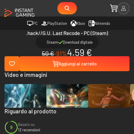
PC
PlayStation
Xbox
Nintendo
.hack//G.U. Last Recode - PC (Steam)
Steam
Download digitale
4.59 €
50 €
-91%
Aggiungi al carrello
Video e immagini
Riguardo al prodotto
Basato su
9
12 recensioni