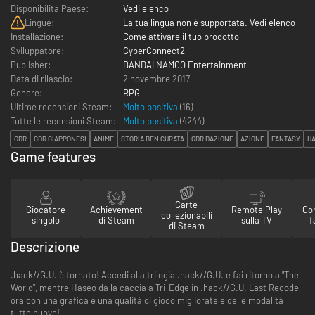
Disponibilità Paese:
Vedi elenco
Lingue:
La tua lingua non è supportata. Vedi elenco
Installazione:
Come attivare il tuo prodotto
Sviluppatore:
CyberConnect2
Publisher:
BANDAI NAMCO Entertainment
Data di rilascio:
2 novembre 2017
Genere:
RPG
Ultime recensioni Steam:
Molto positiva
(16)
Tutte le recensioni Steam:
Molto positiva
(
4244
)
GDR
GDR GIAPPONESI
ANIME
STORIA BEN CURATA
GDR D'AZIONE
AZIONE
FANTASY
HA
Game features
Carte
Giocatore
Achievement
Remote Play
Con
collezionabili
singolo
di Steam
sulla TV
f
di Steam
Descrizione
.hack//G.U. è tornato! Accedi alla trilogia .hack//G.U. e fai ritorno a "The
World", mentre Haseo dà la caccia a Tri-Edge in .hack//G.U. Last Recode,
ora con una grafica e una qualità di gioco migliorate e delle modalità
tutte nuove!