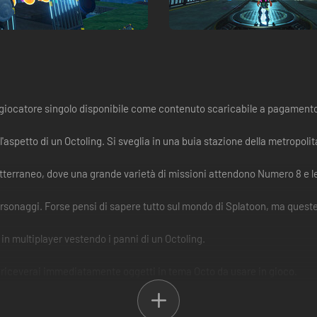
 giocatore singolo disponibile come contenuto scaricabile a pagamento
'aspetto di un Octoling. Si sveglia in una buia stazione della metropoli
sotterraneo, dove una grande varietà di missioni attendono Numero 8 e le
 personaggi. Forse pensi di sapere tutto sul mondo di Splatoon, ma ques
 in multiplayer vestendo i panni di un Octoling.
 riceverai immediatamente oggetti in tema Octo da usare in gioco.