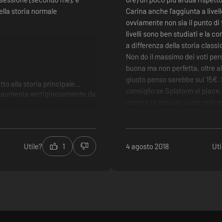
della storia normale
Carina anche l'aggiunta a livel
ovviamente non sia il punto di f
livelli sono ben studiati e la 
a differenza della storia classi
Non do il massimo dei voti per
buona ma non perfetta, oltre al
giusto penso sarebbe sui 15€. I
etto alla storia principale...
consiglio se Splatoon vi piace
ltà aumenta vertiginosamente da
potrete in seguito usare online
Octoling!
livello di sfida più alto dell
mai ripetitivo
longevità buona ma non per
Utile?
1
4 agosto 2018
Uti