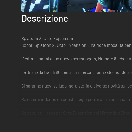
Descrizione
Splatoon 2: Octo Expansion
Scopri Splatoon 2: Octo Expansion, una ricca modalità per
Vestirai i panni di un nuovo personaggio, Numero 8, che ha l
Fatti strada tra gli 80 centri di ricerca di un vasto mondo 
Ci saranno nuovi sviluppi nella storia e diverse novità sui
Se uscirai indenne da questi luoghi potrai unirti agli scontri
Se acquisti il pass per Octo Expansion dal Nintendo eShop,