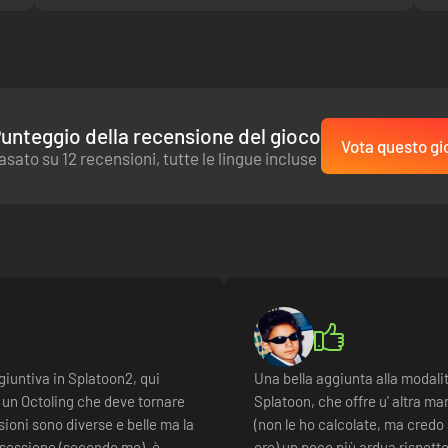
unteggio della recensione del gioco
Vota questo gi
asato su 12 recensioni, tutte le lingue incluse
giuntiva in Splatoon2, qui
Una bella aggiunta alla modalit
i un Octoling che deve tornare
Splatoon, che offre u' altra man
ssioni sono diverse e belle ma la
(non le ho calcolate, ma credo
à sessione (secondo me), è
ore) un poco più ardua rispetto