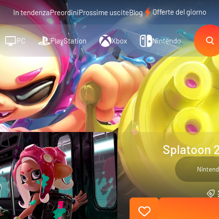
Offerte del giorno
In tendenza
Preordini
Prossime uscite
Blog
PC
PlayStation
Xbox
Nintendo
Splatoon 2
Nintend