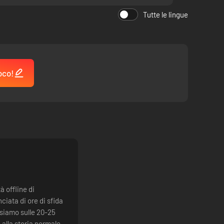
Tutte le lingue
oco!
à offline di
ciata di ore di sfida
 siamo sulle 20-25
 alla storia normale.