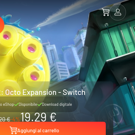
: Octo Expansion - Switch
o eShop
Disponibile
Download digitale
19.29 €
20 €
-4%
Aggiungi al carrello