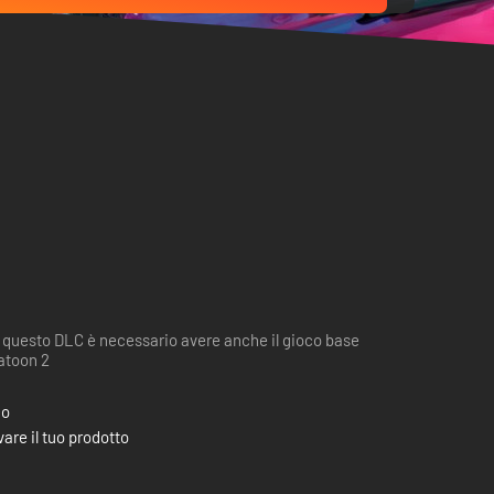
 questo DLC è necessario avere anche il gioco base
atoon 2
co
are il tuo prodotto