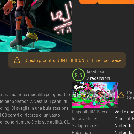
Questo prodotto NON È DISPONIBILE nel tuo Paese
Basato su
9.5
12 recensioni
Per
ion, una ricca modalità per giocatore
Spl
2. Vestirai i panni di
ling. Si sveglia in una buia stazione
Disponibilità Paese:
Vedi elen
Installazione:
Come attiv
ndono Numero 8 e le sue abilità. Ci
Sviluppatore:
Nintendo
Publisher:
Nintendo