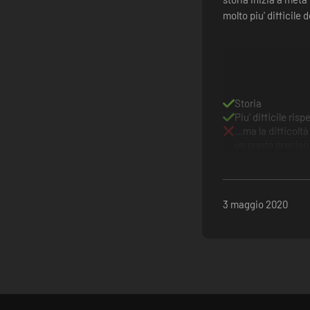
molto piu' difficile 
Storia
Piu' difficile risp
...ma la diffico
un punto preciso
3 maggio 2020