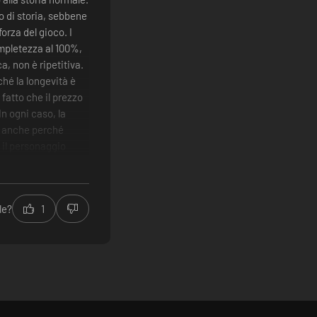
lo di storia, sebbene
orza del gioco. I
completezza al 100%,
ca, non è ripetitiva.
ché la longevità è
 fatto che il prezzo
n ogni caso, la
, anche perché
 il personaggio
a storia normale
fetta
le?
1