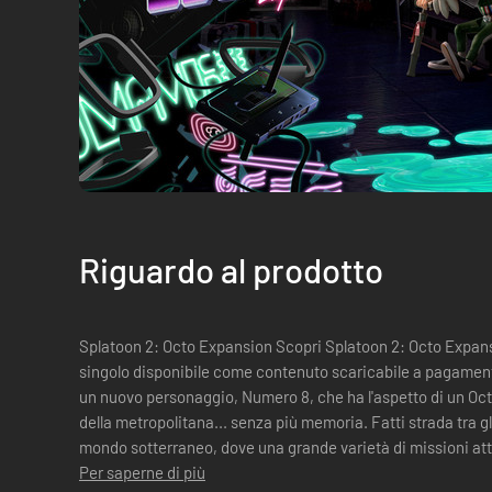
Riguardo al prodotto
Splatoon 2: Octo Expansion Scopri Splatoon 2: Octo Expans
singolo disponibile come contenuto scaricabile a pagamento per Splatoon 
un nuovo personaggio, Numero 8, che ha l'aspetto di un Octo
della metropolitana... senza più memoria. Fatti strada tra gli 80 centri di ricerca di un vasto
mondo sotterraneo, dove una grande varietà di missioni atte
saranno ...
Per saperne di più