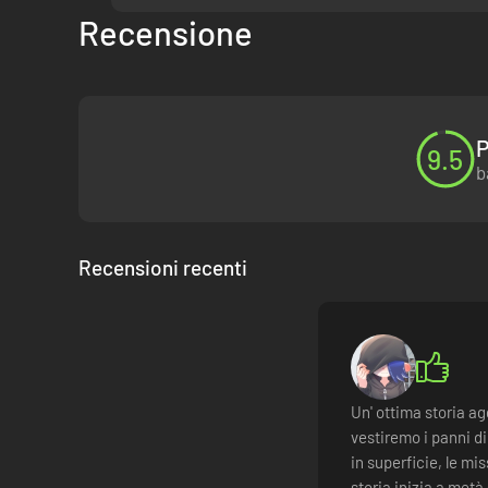
Recensione
P
9.5
b
Recensioni recenti
Un' ottima storia ag
vestiremo i panni d
in superficie, le mi
storia inizia a met