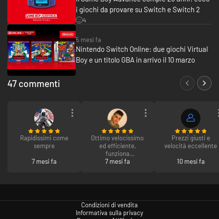
Nintendo Switch console, or start using a new one.
i giochi da provare su Switch e Switch 2
4
Smartphone app
5 mesi fa
Use the dedicated Nintendo Switch Online smartphone app to enable
Nintendo Switch Online: due giochi Virtual
voice chat and access special features in supported Nintendo Switch
titles.
Boy e un titolo GBA in arrivo il 10 marzo
Exclusive offers for members
47 commenti
Enjoy a range of offers only for members, such as exclusive products that
only Nintendo Switch Online members can purchase!
Rapidissimi come
Ottimo velocissimo
Prezzi giusti e
sempre
ed efficiente,
velocità eccellente
funziona
7 mesi fa
perfettamente e
7 mesi fa
10 mesi fa
riscattare il codice è
stato semplicissimo
Condizioni di vendita
Informativa sulla privacy