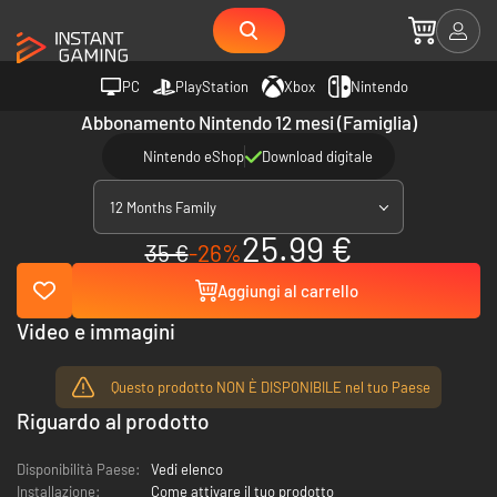
PC
PlayStation
Xbox
Nintendo
Abbonamento Nintendo 12 mesi (Famiglia)
Nintendo eShop
Download digitale
12 Months Family
25.99 €
35 €
-26%
Aggiungi al carrello
Video e immagini
Questo prodotto NON È DISPONIBILE nel tuo Paese
Riguardo al prodotto
Disponibilità Paese:
Vedi elenco
Installazione:
Come attivare il tuo prodotto