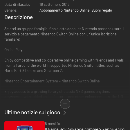
Data di rilascio:
18 settembre 2018
Genere:
Abbonamento Nintendo Online
,
Buoni regalo
Descrizione
Se crei un gruppo famiglia, fino a otto account Nintendo possono usare il
servizio a pagamento Nintendo Switch Online con un'unica iscrizione
familiare!
Online Play
Enjoy competitive and co-operative online gaming with friends and rivals
from all around the world in supported Nintendo Switch titles, such as
Mario Kart 8 Deluxe and Splatoon 2.
Nintendo Entertainment System – Nintendo Switch Online
Enjoy access to a growing library of classic NES games anytime,
anywhere – with added online features and other enhancements, like HD
resolution, filters and special save states!
Ultime notizie sul gioco
Save Data Cloud
Securely and automatically back up your game data online for easy
5 mesi fa
access. This makes it simple to retrieve your game data if you lose your
Il Game Boy Advance compie 25 anni: ecco