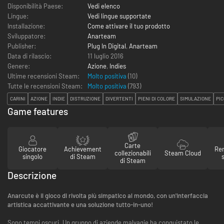
Disponibilità Paese:
Vedi elenco
Lingue:
Vedi lingue supportate
Installazione:
Come attivare il tuo prodotto
Sviluppatore:
Anarteam
Publisher:
Plug In Digital
,
Anarteam
Data di rilascio:
11 luglio 2016
Genere:
Azione
,
Indies
Ultime recensioni Steam:
Molto positiva
(10)
Tutte le recensioni Steam:
Molto positiva
(
793
)
CARINI
AZIONE
INDIE
DISTRUZIONE
DIVERTENTI
PIENI DI COLORE
SIMULAZIONE
PI
Game features
Carte
Giocatore
Achievement
Re
collezionabili
Steam Cloud
singolo
di Steam
di Steam
Descrizione
Anarcute è il gioco di rivolta più simpatico al mondo, con un'interfaccia
artistica accattivante e una soluzione tutto-in-uno!
Sono tempi oscuri. Un gruppo di aziende malvagie ha conquistato le