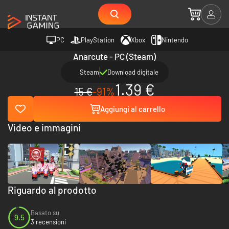
PC
PlayStation
Xbox
Nintendo
Anarcute - PC (Steam)
Steam
Download digitale
1.39 €
15 €
-91%
Aggiungi al carrello
Video e immagini
Riguardo al prodotto
Basato su
9.5
3 recensioni