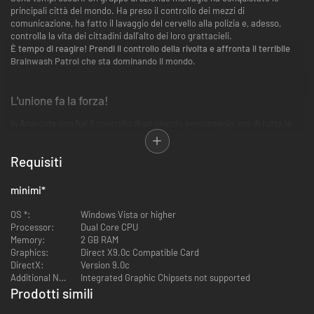
principali città del mondo. Ha preso il controllo dei mezzi di
comunicazione, ha fatto il lavaggio del cervello alla polizia e, adesso,
controlla la vita dei cittadini dall'alto dei loro grattacieli.
È tempo di reagire! Prendi il controllo della rivolta e affronta il terribile
Brainwash Patrol che sta dominando il mondo.
L'unione fa la forza!
In Anarcute non hai il controllo di un singolo personaggio, ma di tutta la
folla!
Più grande è la folla, più potente diventa.
Sveglia i tuoi compagni
ribelli nelle città e fai crescere la rivolta per
scatenare devastanti abilità!
Requisiti
La città è il tuo parco giochi
minimi
*
Cabine telefoniche, idranti, bidoni della spazzatura, biciclette,
OS *:
Windows Vista or higher
automobili...
utilizza gli oggetti dalla città come proiettili
. Se la folla è
Processor:
Dual Core CPU
abbastanza grande, sarai anche in grado di abbattere interi edifici e farli
Memory:
2 GB RAM
crollare sui tuoi nemici!
Graphics:
Direct X9.0c Compatible Card
DirectX:
Version 9.0c
Affronta la Brainwash Patrol
Additional Notes:
Integrated Graphic Chipsets not supported
Prodotti simili
I tuoi avversari non si fermeranno davanti a nulla, e useranno tutta la loro
-93%
-62%
impressionante attrezzatura per impedirti di completare i tuoi obiettivi.