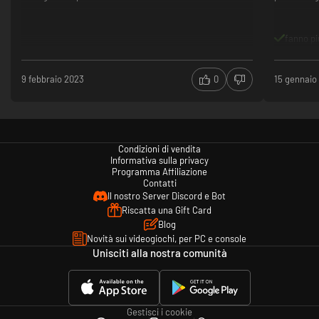
Esplora il mondo e liberalo!
fanno pi
9 febbraio 2023
0
15 gennaio
Condizioni di vendita
Informativa sulla privacy
Programma Affiliazione
Contatti
Il nostro Server Discord e Bot
Riscatta una Gift Card
Blog
Novità sui videogiochi, per PC e console
Unisciti alla nostra comunità
Gestisci i cookie