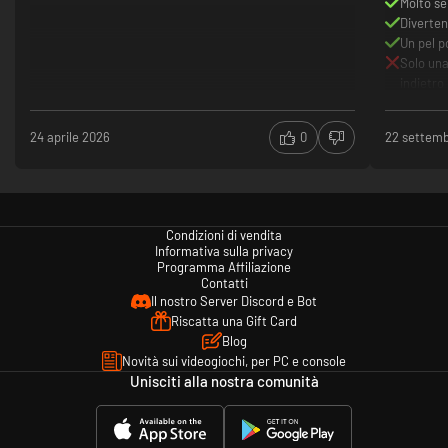
Molto s
Diverten
Un pel p
Ascolta un'incantevole colonna sonora orchestrale ispirata ai classici
Solo una
GDR.
indietro
Non ho tr
perdess
24 aprile 2026
0
22 settem
Dura poc
Condizioni di vendita
Informativa sulla privacy
Programma Affiliazione
Contatti
Il nostro Server Discord e Bot
Riscatta una Gift Card
Blog
Novità sui videogiochi, per PC e console
Unisciti alla nostra comunità