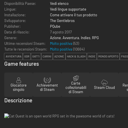
Disponibilità Paese:
Vedi elenco
Lingue:
Vedi lingue supportate
Installazione:
Come attivare il tuo prodotto
Sviluppatore:
The Gentlebros
Publisher:
PQube
Data di rilascio:
7 agosto 2017
Genere:
Azione
,
Avventura
,
Indies
,
RPG
Ultime recensioni Steam:
Molto positiva
(53)
Tutte le recensioni Steam:
Molto positiva
(
10664
)
AVVENTURA
GDR
GATTI
CARINI
AZIONE
HACK & SLASH
INDIE
MONDO APERTO
PASS
Game features
Carte
Giocatore
Achievement
Re
collezionabili
Steam Cloud
singolo
di Steam
di Steam
Descrizione