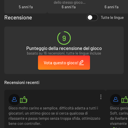
dello stesso gioco.
5 anni fa
Se la prima key è
6 anni fa
6 anni fa
duplicata non
richiedetene una
Recensione
Tutte le lingue
seconda e cercate
altrove. Supporto
sotto i piedi per le
key duplicate.
9
Punteggio della recensione del gioco
basato su 16 recensioni, tutte le lingue incluse
Vota questo gioco!
Il mondo di Felingard è cosparso di luoghi e persone interessanti! Scopri
Recensioni recenti
una città posseduta i cui residenti bramano mostruose quantità di carne,
aiuta i maghi Miaolin e Miaogan nella loro ricerca per rompere un sigillo
magico e trova dei pacchi scomparsi contenenti "House of Parchments" e
"The Pouncing Dead". L'esplorazione è uno degli aspetti più graffianti di
Cat Quest e, con luoghi come il Triangolo delle Bermiaoda, i Campi
Gioco molto carino e semplice, difficoltà adatta a tutti i
Gioco genia
gattibiti e la Città di Zampet da esplorare, è il momento di muovere le
giocatori, un ottimo gioco se si cerca qualcosa di
Soft, carin
zampe!
rilassante e passa tempo senza troppa sfida, ottimizzato
da livellar
bene con controller.
vivamente