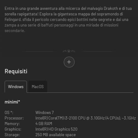
Entra in una grande avventura alla micerca del malvagio Drakoth e di tua
sorella rapigattata! Esplora la gigantesca mappa del sopramondo di
Felingard, sfida il pericolo cercando epici bottini nelle segrete e dai una
zampa a una serie di baffuti personaggi in una miriade di missioni
secondarie.
Requisiti
Windows
MacOS
minimi
*
OS *:
Windows 7
Processor:
Intel(R) Core(TM) i3-2100 CPU @ 3.10GHz (4 CPUs), ~3.1GHz
Memory:
4 GB RAM
Graphics:
Intel(R) HD Graphics 520
Storage:
250 MB available space